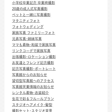
小学校卒業記念 卒業袴撮影
20歳の成人式写真撮影
ペットと一緒に写真撮影
マタニティフォト
フォトウェディング
家族写真 ファミリーフォト
兄弟写真･姉妹写真
ママも着物･和装で家族写真
リンクコーデで家族写真
出張撮影･ロケーション撮影
お友達とフレンド記念撮影
記念写真撮影･ポートレート
写真館からのお知らせ
貸切型写真館へのアクセス
写真館営業情報のお知らせ
レンタル着物･衣装紹介
生花で彩るフルールプラン
スタジオヘアメイク･髪型
撮影セット･スタジオ背景