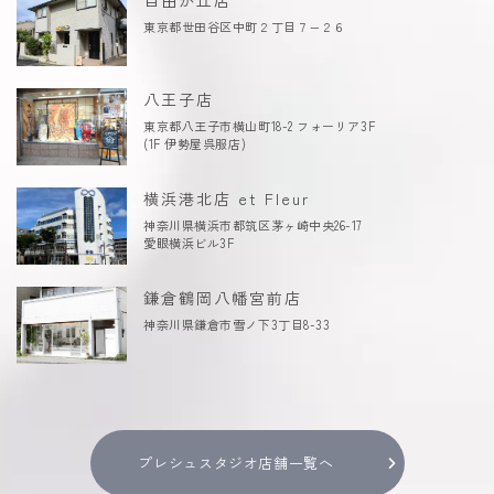
東京都世田谷区中町２丁目７−２６
八王子店
東京都八王子市横山町18-2 フォーリア3F
(1F 伊勢屋呉服店)
横浜港北店 et Fleur
神奈川県横浜市都筑区茅ヶ崎中央26-17
愛眼横浜ビル3F
鎌倉鶴岡八幡宮前店
神奈川県鎌倉市雪ノ下3丁目8-33
プレシュスタジオ店舗一覧へ