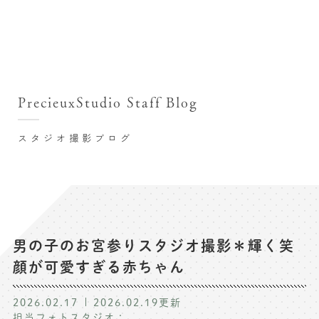
撮影シーン・料金
撮影シーン・料金TOP
スタジオ店舗
七五三(753)写真撮影
撮影のステップ・流れ
関東･東京都近郊
PrecieuxStudio Staff Blog
七五三お参り用着物レンタル
豊洲店
プレシュスタジオが選ばれる理由
お宮参り写真撮影
スタジオ撮影ブログ
自由が丘店
バースデーフォト撮影
レンタル着物･衣装
八王子店
ハーフバースデー撮影
お客様の声
横浜港北店 et Fleur
成人式写真撮影
鎌倉鶴岡八幡宮前店
スタジオブログ
卒業袴･卒業写真撮影
男の子のお宮参りスタジオ撮影＊輝く笑
顔が可愛すぎる赤ちゃん
入園入学･卒園卒業記念撮影
記念撮影コラム
ハーフ成人式･10歳の祝い記念撮影
2026.02.17
2026.02.19
更新
よくある質問
担当フォトスタジオ：
家族写真･記念写真撮影