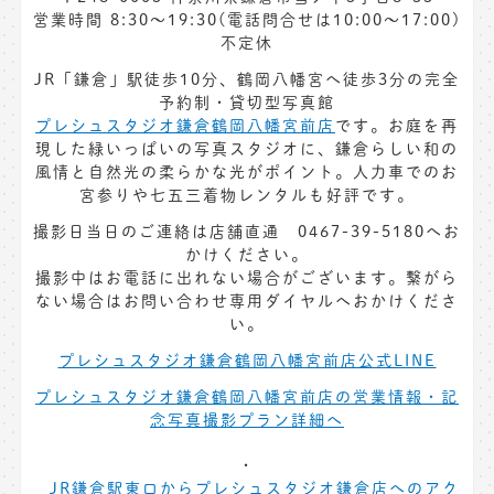
営業時間 8:30〜19:30(電話問合せは10:00～17:00)
不定休
JR「鎌倉」駅徒歩10分、鶴岡八幡宮へ徒歩3分の完全
予約制・貸切型写真館
プレシュスタジオ鎌倉鶴岡八幡宮前店
です。お庭を再
現した緑いっぱいの写真スタジオに、鎌倉らしい和の
風情と自然光の柔らかな光がポイント。人力車でのお
宮参りや七五三着物レンタルも好評です。
撮影日当日のご連絡は店舗直通 0467-39-5180へお
かけください。
撮影中はお電話に出れない場合がございます。繋がら
ない場合はお問い合わせ専用ダイヤルへおかけくださ
い。
プレシュスタジオ鎌倉鶴岡八幡宮前店公式LINE
プレシュスタジオ鎌倉鶴岡八幡宮前店の営業情報・記
念写真撮影プラン詳細へ
JR鎌倉駅東口からプレシュスタジオ鎌倉店へのアク