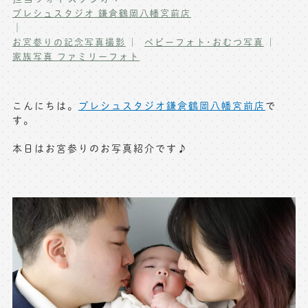
プレシュスタジオ 鎌倉鶴岡八幡宮前店
写真商品一覧
ペット写真撮影
｜
お宮参りの記念写真撮影
ベビーフォト･おむつ写真
マタニティフォト撮影
お祝いギフトカード
家族写真 ファミリーフォト
初節句記念写真撮影
出張撮影(鎌倉)
フレンド記念撮影
こんにちは。
プレシュスタジオ鎌倉鶴岡八幡宮前店
で
キャンペーン･限定プラン情報
す。
フォトウェディング
本日はお宮参りのお写真紹介です♪
無料会員登録
料金シミュレーション
お問い合わせ窓口
店舗情報についてはお手数ですが
各店舗までお問い合わせください
toiawase@precieux-studio.com