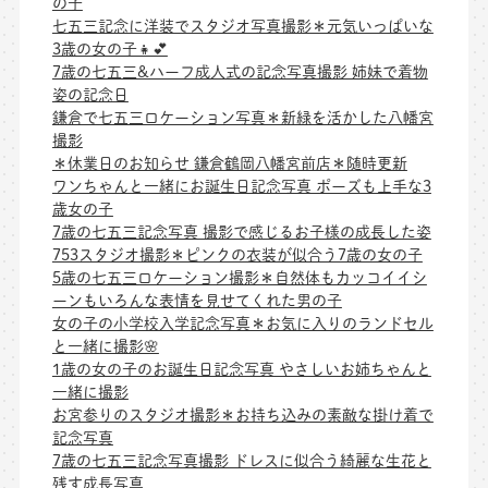
の子
七五三記念に洋装でスタジオ写真撮影＊元気いっぱいな
3歳の女の子👧💕
7歳の七五三&ハーフ成人式の記念写真撮影 姉妹で着物
姿の記念日
鎌倉で七五三ロケーション写真＊新緑を活かした八幡宮
撮影
＊休業日のお知らせ 鎌倉鶴岡八幡宮前店＊随時更新
ワンちゃんと一緒にお誕生日記念写真 ポーズも上手な3
歳女の子
7歳の七五三記念写真 撮影で感じるお子様の成長した姿
753スタジオ撮影＊ピンクの衣装が似合う7歳の女の子
5歳の七五三ロケーション撮影＊自然体もカッコイイシ
ーンもいろんな表情を見せてくれた男の子
女の子の小学校入学記念写真＊お気に入りのランドセル
と一緒に撮影🌸
1歳の女の子のお誕生日記念写真 やさしいお姉ちゃんと
一緒に撮影
お宮参りのスタジオ撮影＊お持ち込みの素敵な掛け着で
記念写真
7歳の七五三記念写真撮影 ドレスに似合う綺麗な生花と
残す成長写真