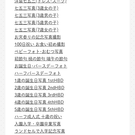
洋装七五三(ドレス･スーツ)
七五三写真(3歳女の子)
七五三写真(3歳男の子)
七五三写真(5歳男の子)
七五三写真(7歳女の子)
お宮参りの記念写真撮影
100日祝い お食い初め撮影
ベビーフォト･おむつ写真
初節句 桃の節句 端午の節句
お誕生日･バースデーフォト
ハーフバースデーフォト
1歳の誕生日写真 1stHBD
2歳の誕生日写真 2ndHBD
3歳の誕生日写真 3rdHBD
4歳の誕生日写真 4thHBD
5歳の誕生日写真 5thHBD
ハーフ成人式 十歳の祝い
入園入学・卒園卒業写真
ランドセルで入学記念写真