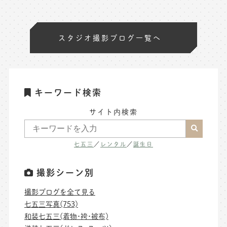
スタジオ撮影ブログ一覧へ
キーワード検索
サイト内検索
七五三
／
レンタル
／
誕生日
撮影シーン別
撮影ブログを全て見る
七五三写真(753)
和装七五三(着物･袴･被布)