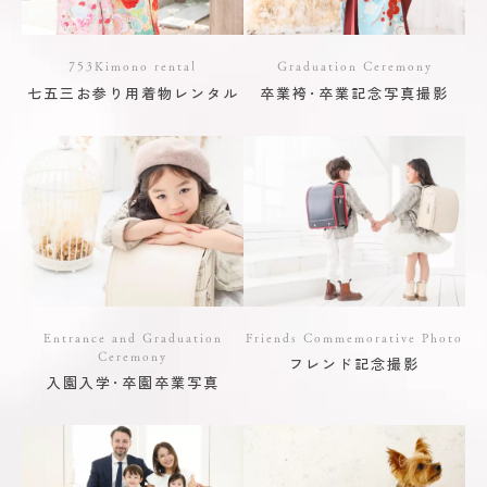
753Kimono rental
Graduation Ceremony
七五三お参り用着物レンタル
卒業袴･卒業記念写真撮影
Entrance and Graduation
Friends Commemorative Photo
Ceremony
フレンド記念撮影
入園入学･卒園卒業写真