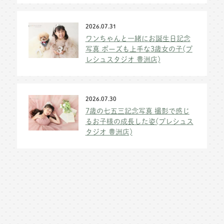
2026.07.31
ワンちゃんと一緒にお誕生日記念
写真 ポーズも上手な3歳女の子(プ
レシュスタジオ 豊洲店)
2026.07.30
7歳の七五三記念写真 撮影で感じ
るお子様の成長した姿(プレシュス
タジオ 豊洲店)