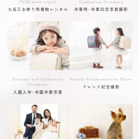
753Kimono rental
Graduation Ceremony
七五三お参り用着物レンタル
卒業袴･卒業記念写真撮影
Entrance and Graduation
Friends Commemorative Photo
Ceremony
フレンド記念撮影
入園入学･卒園卒業写真