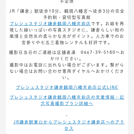
不定休
JR「鎌倉」駅徒歩10分、鶴岡八幡宮へ徒歩3分の完全
予約制・貸切型写真館
プレシュスタジオ鎌倉鶴岡八幡宮前店
です。お庭を再
現した緑いっぱいの写真スタジオに、鎌倉らしい和の
風情と自然光の柔らかな光がポイント。人力車でのお
宮参りや七五三着物レンタルも好評です。
撮影日当日のご連絡は店舗直通 0467-39-5180へお
かけください。
撮影中はお電話に出れない場合がございます。繋がら
ない場合はお問い合わせ専用ダイヤルへおかけくださ
い。
プレシュスタジオ鎌倉鶴岡八幡宮前店公式LINE
プレシュスタジオ鎌倉鶴岡八幡宮前店の営業情報・記
念写真撮影プラン詳細へ
JR鎌倉駅東口からプレシュスタジオ鎌倉店へのアク
セス