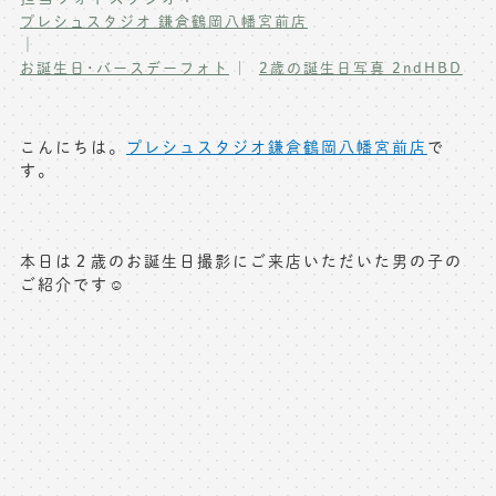
プレシュスタジオ 鎌倉鶴岡八幡宮前店
写真商品一覧
ペット写真撮影
｜
お誕生日･バースデーフォト
2歳の誕生日写真 2ndHBD
マタニティフォト撮影
お祝いギフトカード
初節句記念写真撮影
出張撮影(鎌倉)
こんにちは。
プレシュスタジオ鎌倉鶴岡八幡宮前店
で
フレンド記念撮影
す。
キャンペーン･限定プラン情報
フォトウェディング
無料会員登録
本日は２歳のお誕生日撮影にご来店いただいた男の子の
ご紹介です☺️
料金シミュレーション
お問い合わせ窓口
店舗情報についてはお手数ですが
各店舗までお問い合わせください
toiawase@precieux-studio.com