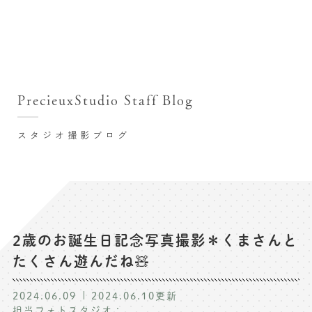
撮影シーン・料金
撮影シーン・料金TOP
スタジオ店舗
七五三(753)写真撮影
撮影のステップ・流れ
関東･東京都近郊
PrecieuxStudio Staff Blog
七五三お参り用着物レンタル
豊洲店
プレシュスタジオが選ばれる理由
お宮参り写真撮影
スタジオ撮影ブログ
自由が丘店
バースデーフォト撮影
レンタル着物･衣装
八王子店
ハーフバースデー撮影
お客様の声
横浜港北店 et Fleur
成人式写真撮影
鎌倉鶴岡八幡宮前店
スタジオブログ
卒業袴･卒業写真撮影
2歳のお誕生日記念写真撮影＊くまさんと
たくさん遊んだね🧸
入園入学･卒園卒業記念撮影
記念撮影コラム
ハーフ成人式･10歳の祝い記念撮影
2024.06.09
2024.06.10
更新
よくある質問
担当フォトスタジオ：
家族写真･記念写真撮影