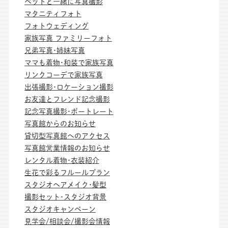
ペットと一緒に写真撮影
マタニティフォト
フォトウェディング
家族写真 ファミリーフォト
兄弟写真･姉妹写真
ママも着物･和装で家族写真
リンクコーデで家族写真
出張撮影･ロケーション撮影
お友達とフレンド記念撮影
記念写真撮影･ポートレート
写真館からのお知らせ
貸切型写真館へのアクセス
写真館営業情報のお知らせ
レンタル着物･衣装紹介
生花で彩るフルールプラン
スタジオヘアメイク･髪型
撮影セット･スタジオ背景
スタジオキャンペーン
見学会/相談会/撮影会情報