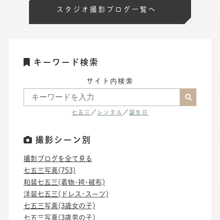
スタジオ撮影ブログ一覧へ
キーワード検索
サイト内検索
七五三
／
レンタル
／
誕生日
撮影シーン別
撮影ブログを全て見る
七五三写真(753)
和装七五三(着物･袴･被布)
洋装七五三(ドレス･スーツ)
七五三写真(3歳女の子)
七五三写真(3歳男の子)