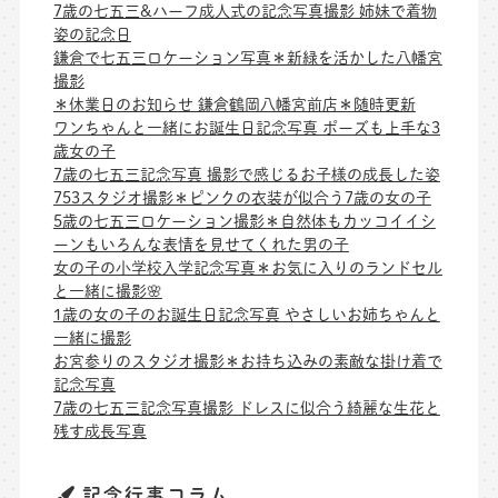
7歳の七五三&ハーフ成人式の記念写真撮影 姉妹で着物
姿の記念日
鎌倉で七五三ロケーション写真＊新緑を活かした八幡宮
撮影
＊休業日のお知らせ 鎌倉鶴岡八幡宮前店＊随時更新
ワンちゃんと一緒にお誕生日記念写真 ポーズも上手な3
歳女の子
7歳の七五三記念写真 撮影で感じるお子様の成長した姿
753スタジオ撮影＊ピンクの衣装が似合う7歳の女の子
5歳の七五三ロケーション撮影＊自然体もカッコイイシ
ーンもいろんな表情を見せてくれた男の子
女の子の小学校入学記念写真＊お気に入りのランドセル
と一緒に撮影🌸
1歳の女の子のお誕生日記念写真 やさしいお姉ちゃんと
一緒に撮影
お宮参りのスタジオ撮影＊お持ち込みの素敵な掛け着で
記念写真
7歳の七五三記念写真撮影 ドレスに似合う綺麗な生花と
残す成長写真
記念行事コラム