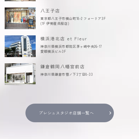
八王子店
東京都八王子市横山町18-2 フォーリア3F
(1F 伊勢屋呉服店)
横浜港北店 et Fleur
神奈川県横浜市都筑区茅ヶ崎中央26-17
愛眼横浜ビル3F
鎌倉鶴岡八幡宮前店
神奈川県鎌倉市雪ノ下3丁目8-33
プレシュスタジオ店舗一覧へ