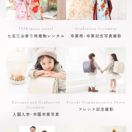
753Kimono rental
Graduation Ceremony
七五三お参り用着物レンタル
卒業袴･卒業記念写真撮影
Entrance and Graduation
Friends Commemorative Photo
Ceremony
フレンド記念撮影
入園入学･卒園卒業写真