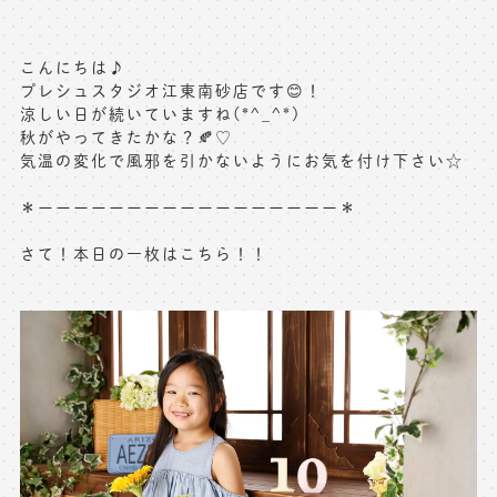
写真商品一覧
ペット写真撮影
こんにちは♪
マタニティフォト撮影
お祝いギフトカード
プレシュスタジオ江東南砂店です😊！
涼しい日が続いていますね(*^_^*)
初節句記念写真撮影
秋がやってきたかな？🍂♡
出張撮影(鎌倉)
気温の変化で風邪を引かないようにお気を付け下さい☆
フレンド記念撮影
キャンペーン･限定プラン情報
フォトウェディング
＊ーーーーーーーーーーーーーーーーー＊
無料会員登録
さて！本日の一枚はこちら！！
料金シミュレーション
お問い合わせ窓口
店舗情報についてはお手数ですが
各店舗までお問い合わせください
toiawase@precieux-studio.com