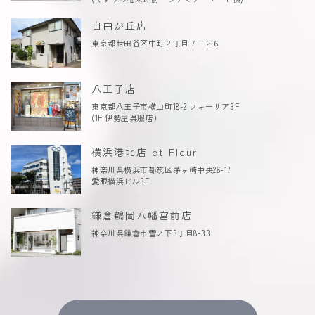
自由が丘店
東京都世田谷区中町２丁目７−２６
八王子店
東京都八王子市横山町18-2 フォーリア3F
(1F 伊勢屋呉服店)
横浜港北店 et Fleur
神奈川県横浜市都筑区茅ヶ崎中央26-17
愛眼横浜ビル3F
鎌倉鶴岡八幡宮前店
神奈川県鎌倉市雪ノ下3丁目8-33