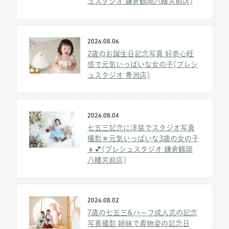
ュスタジオ 鎌倉鶴岡八幡宮前店)
2026.08.06
2歳のお誕生日記念写真 好奇心旺
盛で元気いっぱいな女の子(プレシ
ュスタジオ 豊洲店)
2026.08.04
七五三記念に洋装でスタジオ写真
撮影＊元気いっぱいな3歳の女の子
👧💕(プレシュスタジオ 鎌倉鶴岡
八幡宮前店)
2026.08.02
7歳の七五三&ハーフ成人式の記念
写真撮影 姉妹で着物姿の記念日