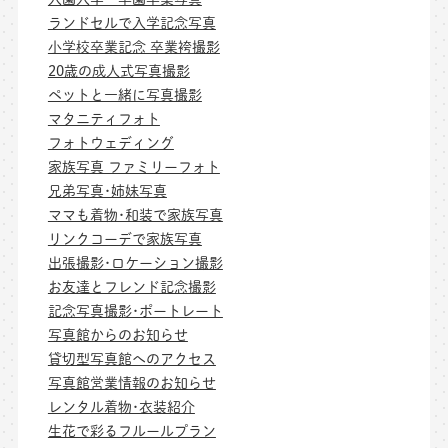
ランドセルで入学記念写真
小学校卒業記念 卒業袴撮影
20歳の成人式写真撮影
ペットと一緒に写真撮影
マタニティフォト
フォトウェディング
家族写真 ファミリーフォト
兄弟写真･姉妹写真
ママも着物･和装で家族写真
リンクコーデで家族写真
出張撮影･ロケーション撮影
お友達とフレンド記念撮影
記念写真撮影･ポートレート
写真館からのお知らせ
貸切型写真館へのアクセス
写真館営業情報のお知らせ
レンタル着物･衣装紹介
生花で彩るフルールプラン