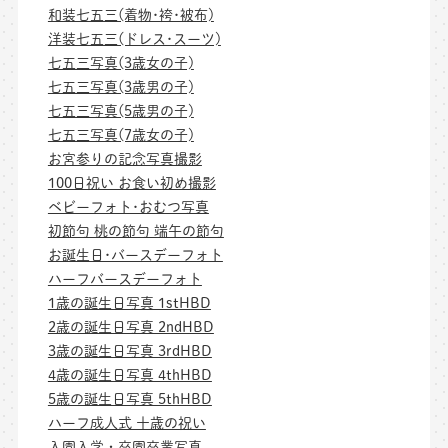
和装七五三(着物･袴･被布)
洋装七五三(ドレス･スーツ)
七五三写真(3歳女の子)
七五三写真(3歳男の子)
七五三写真(5歳男の子)
七五三写真(7歳女の子)
お宮参りの記念写真撮影
100日祝い お食い初め撮影
ベビーフォト･おむつ写真
初節句 桃の節句 端午の節句
お誕生日･バースデーフォト
ハーフバースデーフォト
1歳の誕生日写真 1stHBD
2歳の誕生日写真 2ndHBD
3歳の誕生日写真 3rdHBD
4歳の誕生日写真 4thHBD
5歳の誕生日写真 5thHBD
ハーフ成人式 十歳の祝い
入園入学・卒園卒業写真