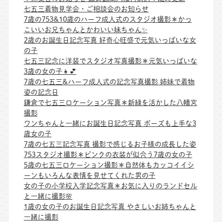
七五三着物見学会・ご相談会のお知らせ
7歳の753&10歳のハーフ成人式のスタジオ撮影＊かっ
こいいお兄ちゃんとかわいい妹ちゃん✨
2歳のお誕生日記念写真 好奇心旺盛で元気いっぱいな女
の子
七五三記念に洋装でスタジオ写真撮影＊元気いっぱいな
3歳の女の子👧💕
7歳の七五三&ハーフ成人式の記念写真撮影 姉妹で着物
姿の記念日
鎌倉で七五三ロケーション写真＊新緑を活かした八幡宮
撮影
ワンちゃんと一緒にお誕生日記念写真 ポーズも上手な3
歳女の子
7歳の七五三記念写真 撮影で感じるお子様の成長した姿
753スタジオ撮影＊ピンクの衣装が似合う7歳の女の子
5歳の七五三ロケーション撮影＊自然体もカッコイイシ
ーンもいろんな表情を見せてくれた男の子
女の子の小学校入学記念写真＊お気に入りのランドセル
と一緒に撮影🌸
1歳の女の子のお誕生日記念写真 やさしいお姉ちゃんと
一緒に撮影