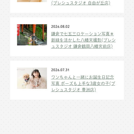
(プレシュスタジオ 自由が丘店)
2026.08.02
鎌倉で七五三ロケーション写真＊
新緑を活かした八幡宮撮影(プレシ
ュスタジオ 鎌倉鶴岡八幡宮前店)
2026.07.31
ワンちゃんと一緒にお誕生日記念
写真 ポーズも上手な3歳女の子(プ
レシュスタジオ 豊洲店)