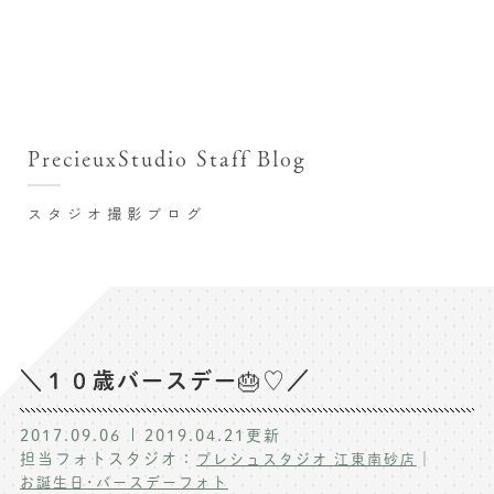
撮影シーン・料金
撮影シーン・料金TOP
スタジオ店舗
七五三(753)写真撮影
撮影のステップ・流れ
関東･東京都近郊
PrecieuxStudio Staff Blog
七五三お参り用着物レンタル
豊洲店
プレシュスタジオが選ばれる理由
お宮参り写真撮影
スタジオ撮影ブログ
自由が丘店
バースデーフォト撮影
レンタル着物･衣装
八王子店
ハーフバースデー撮影
お客様の声
横浜港北店 et Fleur
成人式写真撮影
鎌倉鶴岡八幡宮前店
スタジオブログ
卒業袴･卒業写真撮影
＼１０歳バースデー🎂♡／
入園入学･卒園卒業記念撮影
記念撮影コラム
2017.09.06
2019.04.21
更新
ハーフ成人式･10歳の祝い記念撮影
担当フォトスタジオ：
｜
プレシュスタジオ 江東南砂店
よくある質問
お誕生日･バースデーフォト
家族写真･記念写真撮影