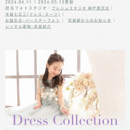
2024.04.11
2024.05.12
更新
写真商品一覧
担当フォトスタジオ：
｜
プレシュスタジオ 神戸西宮店
ペット写真撮影
洋装七五三(ドレス･スーツ)
お誕生日･バースデーフォト
写真館からのお知らせ
マタニティフォト撮影
お祝いギフトカード
レンタル着物･衣装紹介
初節句記念写真撮影
出張撮影(鎌倉)
フレンド記念撮影
キャンペーン･限定プラン情報
フォトウェディング
無料会員登録
料金シミュレーション
お問い合わせ窓口
店舗情報についてはお手数ですが
各店舗までお問い合わせください
toiawase@precieux-studio.com