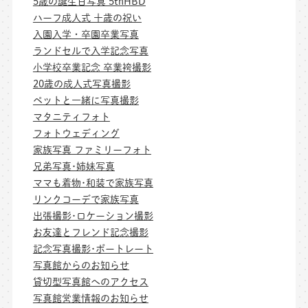
5歳の誕生日写真 5thHBD
ハーフ成人式 十歳の祝い
入園入学・卒園卒業写真
ランドセルで入学記念写真
小学校卒業記念 卒業袴撮影
20歳の成人式写真撮影
ペットと一緒に写真撮影
マタニティフォト
フォトウェディング
家族写真 ファミリーフォト
兄弟写真･姉妹写真
ママも着物･和装で家族写真
リンクコーデで家族写真
出張撮影･ロケーション撮影
お友達とフレンド記念撮影
記念写真撮影･ポートレート
写真館からのお知らせ
貸切型写真館へのアクセス
写真館営業情報のお知らせ