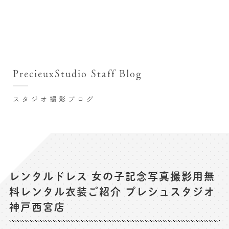
撮影シーン・料金
撮影シーン・料金TOP
スタジオ店舗
七五三(753)写真撮影
撮影のステップ・流れ
関東･東京都近郊
PrecieuxStudio Staff Blog
七五三お参り用着物レンタル
豊洲店
プレシュスタジオが選ばれる理由
お宮参り写真撮影
スタジオ撮影ブログ
自由が丘店
バースデーフォト撮影
レンタル着物･衣装
八王子店
ハーフバースデー撮影
お客様の声
横浜港北店 et Fleur
成人式写真撮影
鎌倉鶴岡八幡宮前店
スタジオブログ
卒業袴･卒業写真撮影
レンタルドレス 女の子記念写真撮影用無
料レンタル衣装ご紹介 プレシュスタジオ
入園入学･卒園卒業記念撮影
記念撮影コラム
神戸西宮店
ハーフ成人式･10歳の祝い記念撮影
よくある質問
家族写真･記念写真撮影