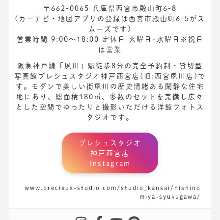
〒662-0065 兵庫県西宮市殿山町6-8
(カーナビ・地図アプリの登録は西宮市殿山町6-5がス
ムーズです)
営業時間 9:00〜18:00 定休日 火曜日･水曜日※祝日
は営業
阪急神戸線「夙川」駅徒歩8分の完全予約制・貸切型
写真館プレシュスタジオ神戸西宮店(旧:西宮夙川店)で
す。モダンで美しい街夙川の歴史情緒ある閑静な住宅
地にあり、総面積180㎡、多数のセットを完備し広々
とした空間でゆったりと撮影いただける洋館フォトス
タジオです。
プレシュスタジオ
神戸西宮店
Instagram
www.precieux-studio.com/studio_kansai/nishino
miya-syukugawa/