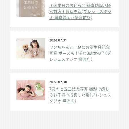
＊休業日のお知らせ 鎌倉鶴岡八幡
宮前店＊随時更新(プレシュスタジ
オ 鎌倉鶴岡八幡宮前店)
2026.07.31
ワンちゃんと一緒にお誕生日記念
写真 ポーズも上手な3歳女の子(プ
レシュスタジオ 豊洲店)
2026.07.30
7歳の七五三記念写真 撮影で感じ
るお子様の成長した姿(プレシュス
タジオ 豊洲店)