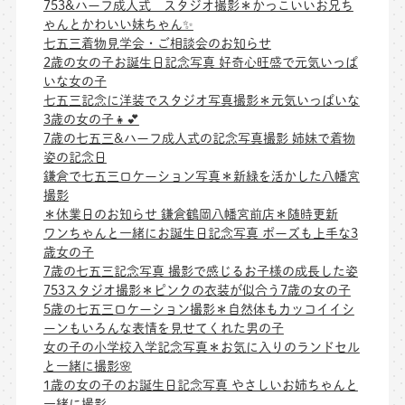
753&ハーフ成人式 スタジオ撮影＊かっこいいお兄ち
ゃんとかわいい妹ちゃん✨
七五三着物見学会・ご相談会のお知らせ
2歳の女の子お誕生日記念写真 好奇心旺盛で元気いっぱ
いな女の子
七五三記念に洋装でスタジオ写真撮影＊元気いっぱいな
3歳の女の子👧💕
7歳の七五三&ハーフ成人式の記念写真撮影 姉妹で着物
姿の記念日
鎌倉で七五三ロケーション写真＊新緑を活かした八幡宮
撮影
＊休業日のお知らせ 鎌倉鶴岡八幡宮前店＊随時更新
ワンちゃんと一緒にお誕生日記念写真 ポーズも上手な3
歳女の子
7歳の七五三記念写真 撮影で感じるお子様の成長した姿
753スタジオ撮影＊ピンクの衣装が似合う7歳の女の子
5歳の七五三ロケーション撮影＊自然体もカッコイイシ
ーンもいろんな表情を見せてくれた男の子
女の子の小学校入学記念写真＊お気に入りのランドセル
と一緒に撮影🌸
1歳の女の子のお誕生日記念写真 やさしいお姉ちゃんと
一緒に撮影