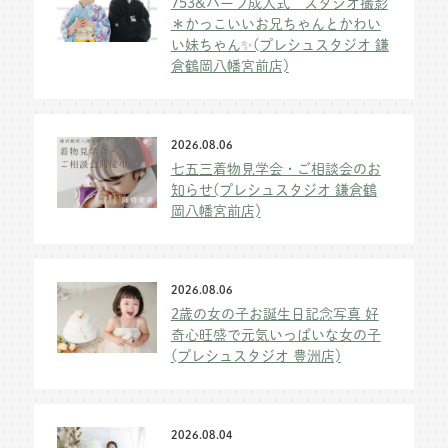
753&ハーフ成人式 スタジオ撮影
＊かっこいいお兄ちゃんとかわい
い妹ちゃん✨(プレシュスタジオ 鎌
倉鶴岡八幡宮前店)
2026.08.06
七五三着物見学会・ご相談会のお
知らせ(プレシュスタジオ 鎌倉鶴
岡八幡宮前店)
2026.08.06
2歳の女の子お誕生日記念写真 好
奇心旺盛で元気いっぱいな女の子
(プレシュスタジオ 豊洲店)
2026.08.04