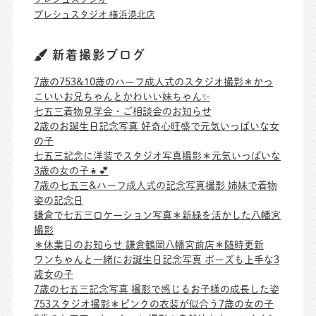
プレシュスタジオ 横浜港北店
新着撮影ブログ
7歳の753&10歳のハーフ成人式のスタジオ撮影＊かっ
こいいお兄ちゃんとかわいい妹ちゃん✨
七五三着物見学会・ご相談会のお知らせ
2歳のお誕生日記念写真 好奇心旺盛で元気いっぱいな女
の子
七五三記念に洋装でスタジオ写真撮影＊元気いっぱいな
3歳の女の子👧💕
7歳の七五三&ハーフ成人式の記念写真撮影 姉妹で着物
姿の記念日
鎌倉で七五三ロケーション写真＊新緑を活かした八幡宮
撮影
＊休業日のお知らせ 鎌倉鶴岡八幡宮前店＊随時更新
ワンちゃんと一緒にお誕生日記念写真 ポーズも上手な3
歳女の子
7歳の七五三記念写真 撮影で感じるお子様の成長した姿
753スタジオ撮影＊ピンクの衣装が似合う7歳の女の子