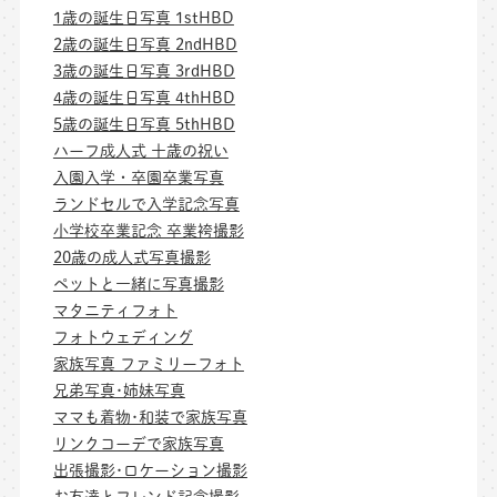
1歳の誕生日写真 1stHBD
2歳の誕生日写真 2ndHBD
3歳の誕生日写真 3rdHBD
4歳の誕生日写真 4thHBD
5歳の誕生日写真 5thHBD
ハーフ成人式 十歳の祝い
入園入学・卒園卒業写真
ランドセルで入学記念写真
小学校卒業記念 卒業袴撮影
20歳の成人式写真撮影
ペットと一緒に写真撮影
マタニティフォト
フォトウェディング
家族写真 ファミリーフォト
兄弟写真･姉妹写真
ママも着物･和装で家族写真
リンクコーデで家族写真
出張撮影･ロケーション撮影
お友達とフレンド記念撮影