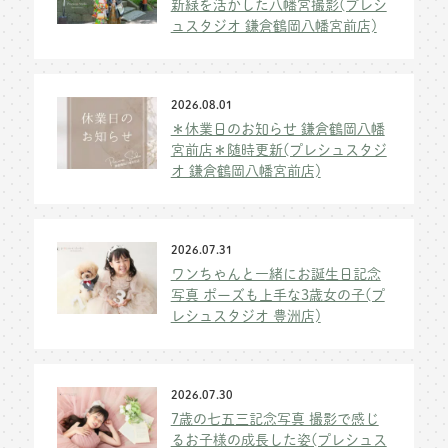
新緑を活かした八幡宮撮影(プレシ
ュスタジオ 鎌倉鶴岡八幡宮前店)
2026.08.01
＊休業日のお知らせ 鎌倉鶴岡八幡
宮前店＊随時更新(プレシュスタジ
オ 鎌倉鶴岡八幡宮前店)
2026.07.31
ワンちゃんと一緒にお誕生日記念
写真 ポーズも上手な3歳女の子(プ
レシュスタジオ 豊洲店)
2026.07.30
7歳の七五三記念写真 撮影で感じ
るお子様の成長した姿(プレシュス