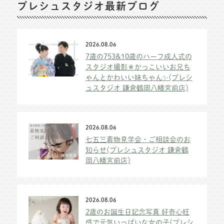
プレシュスタジオ最新ブログ
2026.08.06
7歳の753&10歳のハーフ成人式の
スタジオ撮影＊かっこいいお兄ち
ゃんとかわいい妹ちゃん✨(プレシ
ュスタジオ 鎌倉鶴岡八幡宮前店)
2026.08.06
七五三着物見学会・ご相談会のお
知らせ(プレシュスタジオ 鎌倉鶴
岡八幡宮前店)
2026.08.06
2歳のお誕生日記念写真 好奇心旺
盛で元気いっぱいな女の子(プレシ