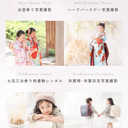
First Shrine Visit
Half Birthday Photo
お宮参り写真撮影
ハーフバースデー写真撮影
753Kimono rental
Graduation Ceremony
七五三お参り用着物レンタル
卒業袴･卒業記念写真撮影