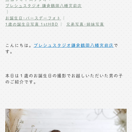
プレシュスタジオ 鎌倉鶴岡八幡宮前店
写真商品一覧
ペット写真撮影
｜
お誕生日･バースデーフォト
マタニティフォト撮影
お祝いギフトカード
1歳の誕生日写真 1stHBD
兄弟写真･姉妹写真
初節句記念写真撮影
出張撮影(鎌倉)
フレンド記念撮影
こんにちは。
プレシュスタジオ鎌倉鶴岡八幡宮前店
で
キャンペーン･限定プラン情報
す。
フォトウェディング
無料会員登録
本日は１歳のお誕生日の撮影でお越しいただいた男の子
料金シミュレーション
のご紹介です。
お問い合わせ窓口
店舗情報についてはお手数ですが
各店舗までお問い合わせください
toiawase@precieux-studio.com