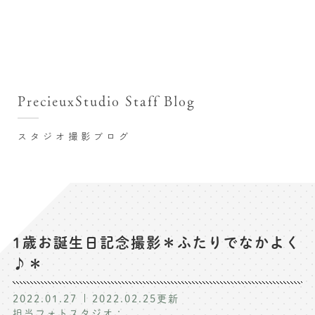
撮影シーン・料金
撮影シーン・料金TOP
スタジオ店舗
七五三(753)写真撮影
撮影のステップ・流れ
関東･東京都近郊
PrecieuxStudio Staff Blog
七五三お参り用着物レンタル
豊洲店
プレシュスタジオが選ばれる理由
お宮参り写真撮影
スタジオ撮影ブログ
自由が丘店
バースデーフォト撮影
レンタル着物･衣装
八王子店
ハーフバースデー撮影
お客様の声
横浜港北店 et Fleur
成人式写真撮影
鎌倉鶴岡八幡宮前店
スタジオブログ
卒業袴･卒業写真撮影
1歳お誕生日記念撮影＊ふたりでなかよく
♪＊
入園入学･卒園卒業記念撮影
記念撮影コラム
ハーフ成人式･10歳の祝い記念撮影
2022.01.27
2022.02.25
更新
よくある質問
担当フォトスタジオ：
家族写真･記念写真撮影