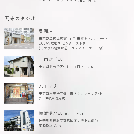
関東スタジオ
豊洲店
東京都江東区東雲1-9-11 東雲キャナルコート
CODAN敷地内 センターストリート
(くすりの福太郎前・ファミリーマート横)
自由が丘店
東京都世田谷区中町２丁目７−２６
八王子店
東京都八王子市横山町18-2 フォーリア3F
(1F 伊勢屋呉服店)
横浜港北店 et Fleur
神奈川県横浜市都筑区茅ヶ崎中央26-17
愛眼横浜ビル3F