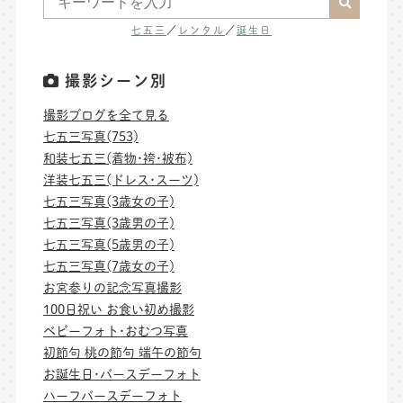
七五三
／
レンタル
／
誕生日
撮影シーン別
撮影ブログを全て見る
七五三写真(753)
和装七五三(着物･袴･被布)
洋装七五三(ドレス･スーツ)
七五三写真(3歳女の子)
七五三写真(3歳男の子)
七五三写真(5歳男の子)
七五三写真(7歳女の子)
お宮参りの記念写真撮影
100日祝い お食い初め撮影
ベビーフォト･おむつ写真
初節句 桃の節句 端午の節句
お誕生日･バースデーフォト
ハーフバースデーフォト