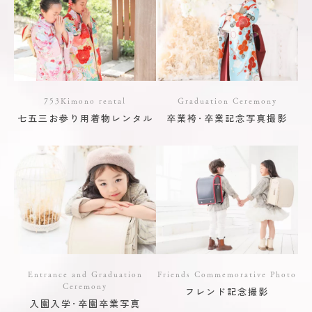
753Kimono rental
Graduation Ceremony
七五三お参り用着物レンタル
卒業袴･卒業記念写真撮影
Entrance and Graduation
Friends Commemorative Photo
Ceremony
フレンド記念撮影
入園入学･卒園卒業写真