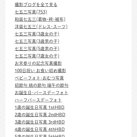
撮影ブログを全て見る
七五三写真(753)
和装七五三(着物･袴･被布)
洋装七五三(ドレス･スーツ)
七五三写真(3歳女の子)
七五三写真(3歳男の子)
七五三写真(5歳男の子)
七五三写真(7歳女の子)
お宮参りの記念写真撮影
100日祝い お食い初め撮影
ベビーフォト･おむつ写真
初節句 桃の節句 端午の節句
お誕生日･バースデーフォト
ハーフバースデーフォト
1歳の誕生日写真 1stHBD
2歳の誕生日写真 2ndHBD
3歳の誕生日写真 3rdHBD
4歳の誕生日写真 4thHBD
5歳の誕生日写真 5thHBD