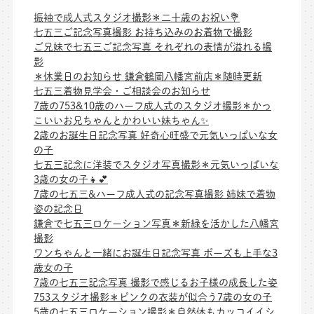
振袖で成人式スタジオ撮影＊二十歳のお祝い💐
七五三ご記念写真撮影 お持ち込みのお着物で撮影
ご兄妹で七五三ご記念写真 それぞれの表情が溢れる撮
影
＊休業日のお知らせ 鎌倉鶴岡八幡宮前店＊随時更新
七五三着物見学会・ご相談会のお知らせ
7歳の753&10歳のハーフ成人式のスタジオ撮影＊かっ
こいいお兄ちゃんとかわいい妹ちゃん✨
2歳のお誕生日記念写真 好奇心旺盛で元気いっぱいな女
の子
七五三記念に洋装でスタジオ写真撮影＊元気いっぱいな
3歳の女の子👧💕
7歳の七五三&ハーフ成人式の記念写真撮影 姉妹で着物
姿の記念日
鎌倉で七五三ロケーション写真＊新緑を活かした八幡宮
撮影
ワンちゃんと一緒にお誕生日記念写真 ポーズも上手な3
歳女の子
7歳の七五三記念写真 撮影で感じるお子様の成長した姿
753スタジオ撮影＊ピンクの衣装が似合う7歳の女の子
5歳の七五三ロケーション撮影＊自然体もカッコイイシ