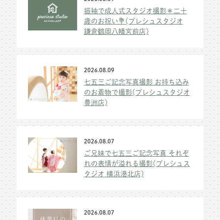
振袖で成人式スタジオ撮影＊二十
歳のお祝い💐(プレシュスタジオ
鎌倉鶴岡八幡宮前店)
2026.08.09
七五三ご記念写真撮影 お持ち込み
のお着物で撮影(プレシュスタジオ
豊洲店)
2026.08.07
ご兄妹で七五三ご記念写真 それぞ
れの表情が溢れる撮影(プレシュス
タジオ 横浜港北店)
2026.08.07