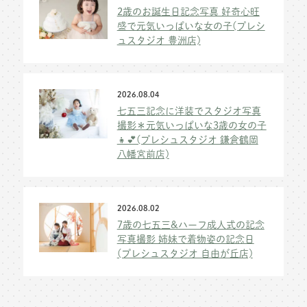
2歳のお誕生日記念写真 好奇心旺
盛で元気いっぱいな女の子(プレシ
ュスタジオ 豊洲店)
2026.08.04
七五三記念に洋装でスタジオ写真
撮影＊元気いっぱいな3歳の女の子
👧💕(プレシュスタジオ 鎌倉鶴岡
八幡宮前店)
2026.08.02
7歳の七五三&ハーフ成人式の記念
写真撮影 姉妹で着物姿の記念日
(プレシュスタジオ 自由が丘店)