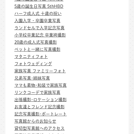
5歳の誕生日写真 5thHBD
ハーフ成人式 十歳の祝い
入園入学・卒園卒業写真
ランドセルで入学記念写真
小学校卒業記念 卒業袴撮影
20歳の成人式写真撮影
ペットと一緒に写真撮影
マタニティフォト
フォトウェディング
家族写真 ファミリーフォト
兄弟写真･姉妹写真
ママも着物･和装で家族写真
リンクコーデで家族写真
出張撮影･ロケーション撮影
お友達とフレンド記念撮影
記念写真撮影･ポートレート
写真館からのお知らせ
貸切型写真館へのアクセス