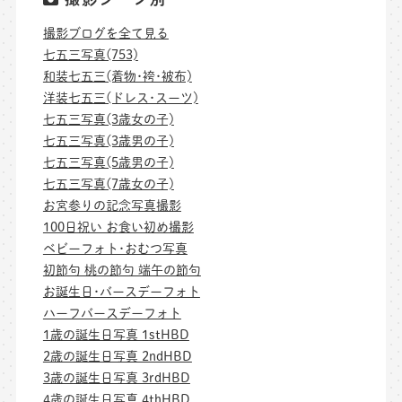
撮影ブログを全て見る
七五三写真(753)
和装七五三(着物･袴･被布)
洋装七五三(ドレス･スーツ)
七五三写真(3歳女の子)
七五三写真(3歳男の子)
七五三写真(5歳男の子)
七五三写真(7歳女の子)
お宮参りの記念写真撮影
100日祝い お食い初め撮影
ベビーフォト･おむつ写真
初節句 桃の節句 端午の節句
お誕生日･バースデーフォト
ハーフバースデーフォト
1歳の誕生日写真 1stHBD
2歳の誕生日写真 2ndHBD
3歳の誕生日写真 3rdHBD
4歳の誕生日写真 4thHBD