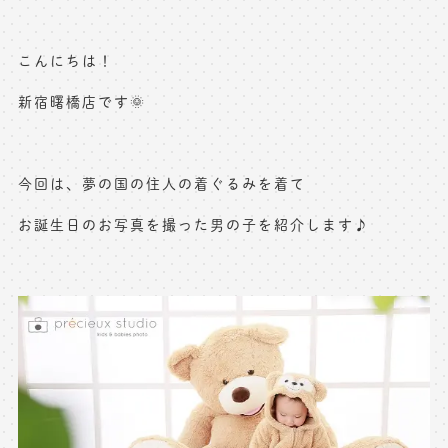
写真商品一覧
ペット写真撮影
こんにちは！
マタニティフォト撮影
お祝いギフトカード
新宿曙橋店です🌞
初節句記念写真撮影
出張撮影(鎌倉)
フレンド記念撮影
キャンペーン･限定プラン情報
今回は、夢の国の住人の着ぐるみを着て
フォトウェディング
無料会員登録
お誕生日のお写真を撮った男の子を紹介します♪
料金シミュレーション
お問い合わせ窓口
店舗情報についてはお手数ですが
各店舗までお問い合わせください
toiawase@precieux-studio.com