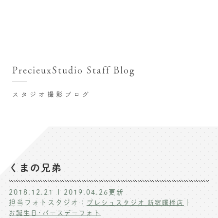
撮影シーン・料金
撮影シーン・料金TOP
スタジオ店舗
七五三(753)写真撮影
撮影のステップ・流れ
関東･東京都近郊
PrecieuxStudio Staff Blog
七五三お参り用着物レンタル
豊洲店
プレシュスタジオが選ばれる理由
お宮参り写真撮影
スタジオ撮影ブログ
自由が丘店
バースデーフォト撮影
レンタル着物･衣装
八王子店
ハーフバースデー撮影
お客様の声
横浜港北店 et Fleur
成人式写真撮影
鎌倉鶴岡八幡宮前店
スタジオブログ
卒業袴･卒業写真撮影
くまの兄弟
入園入学･卒園卒業記念撮影
記念撮影コラム
2018.12.21
2019.04.26
更新
ハーフ成人式･10歳の祝い記念撮影
担当フォトスタジオ：
｜
プレシュスタジオ 新宿曙橋店
よくある質問
お誕生日･バースデーフォト
家族写真･記念写真撮影