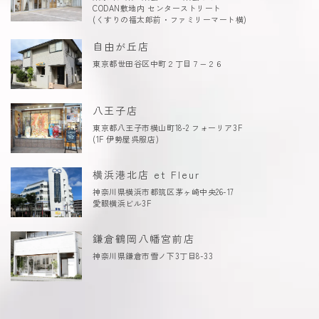
CODAN敷地内 センターストリート
(くすりの福太郎前・ファミリーマート横)
自由が丘店
東京都世田谷区中町２丁目７−２６
八王子店
東京都八王子市横山町18-2 フォーリア3F
(1F 伊勢屋呉服店)
横浜港北店 et Fleur
神奈川県横浜市都筑区茅ヶ崎中央26-17
愛眼横浜ビル3F
鎌倉鶴岡八幡宮前店
神奈川県鎌倉市雪ノ下3丁目8-33