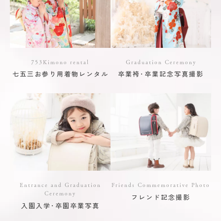
753Kimono rental
Graduation Ceremony
七五三お参り用着物レンタル
卒業袴･卒業記念写真撮影
Entrance and Graduation
Friends Commemorative Photo
Ceremony
フレンド記念撮影
入園入学･卒園卒業写真