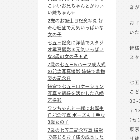
こいいお兄ちゃんとかわい
音が
い妹ちゃん✨
2歳のお誕生日記念写真 好
お子
奇心旺盛で元気いっぱいな
いた
女の子
七五三記念に洋装でスタジ
皆様
オ写真撮影＊元気いっぱい
な3歳の女の子👧💕
スタ
7歳の七五三&ハーフ成人式
＿＿
の記念写真撮影 姉妹で着物
姿の記念日
七五
鎌倉で七五三ロケーション
こど
写真＊新緑を活かした八幡
宮撮影
03-
ワンちゃんと一緒にお誕生
〒1
日記念写真 ポーズも上手な
(セ
3歳女の子
東京
7歳の七五三記念写真 撮影
で感じるお子様の成長した
り徒