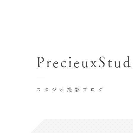
七五三(753)写真撮影
関東･東京都近郊
バースデーフォト撮影
PrecieuxStud
豊洲店
卒業袴･卒業写真撮影
自由が丘店
家族写真･記念写真撮影
八王子店
初節句記念写真撮影
スタジオ撮影ブログ
横浜港北店 et Fleur
鎌倉鶴岡八幡宮前店