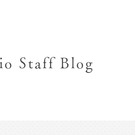
七五三お参り用着物レンタル
お宮参り写真撮影
ハーフバースデー撮影
成人式写真撮影
io Staff Blog
入園入学･卒園卒業記念撮影
ハーフ成人式･10歳
ペット写真撮影
マタニティフォト撮影
フレンド記念撮影
フォトウェディング