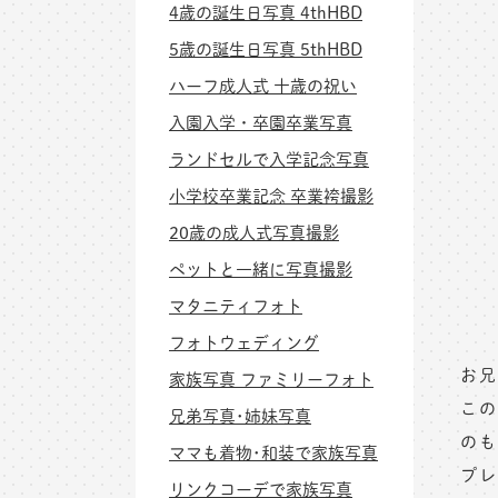
4歳の誕生日写真 4thHBD
5歳の誕生日写真 5thHBD
ハーフ成人式 十歳の祝い
入園入学・卒園卒業写真
ランドセルで入学記念写真
小学校卒業記念 卒業袴撮影
20歳の成人式写真撮影
ペットと一緒に写真撮影
マタニティフォト
フォトウェディング
お兄
家族写真 ファミリーフォト
この
兄弟写真･姉妹写真
のも
ママも着物･和装で家族写真
プレ
リンクコーデで家族写真