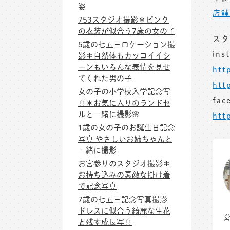
姿
店舗
753スタジオ撮影＊ピンク
の衣装が似合う7歳の女の子
スタ
5歳の七五三ロケーション撮
ins
影＊自然体もカッコイイシ
ーンもいろんな表情を見せ
htt
てくれた男の子
htt
女の子の小学校入学記念写
fac
真＊お気に入りのランドセ
ルと一緒に撮影🌸
htt
1歳の女の子のお誕生日記念
写真 やさしいお姉ちゃんと
一緒に撮影
お宮参りのスタジオ撮影＊
お持ち込みの素敵な掛け着
で記念写真
7歳の七五三記念写真撮影
ドレスに似合う綺麗な生花
営
と残す成長写真