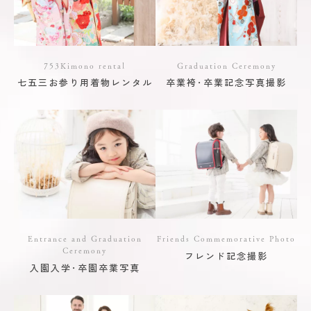
753Kimono rental
Graduation Ceremony
七五三お参り用着物レンタル
卒業袴･卒業記念写真撮影
Entrance and Graduation
Friends Commemorative Photo
Ceremony
フレンド記念撮影
入園入学･卒園卒業写真