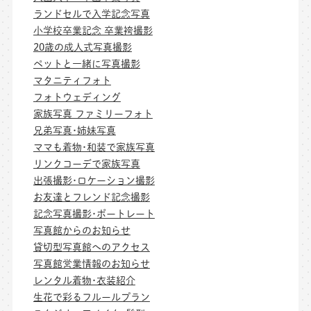
ランドセルで入学記念写真
小学校卒業記念 卒業袴撮影
20歳の成人式写真撮影
ペットと一緒に写真撮影
マタニティフォト
フォトウェディング
家族写真 ファミリーフォト
兄弟写真･姉妹写真
ママも着物･和装で家族写真
リンクコーデで家族写真
出張撮影･ロケーション撮影
お友達とフレンド記念撮影
記念写真撮影･ポートレート
写真館からのお知らせ
貸切型写真館へのアクセス
写真館営業情報のお知らせ
レンタル着物･衣装紹介
生花で彩るフルールプラン