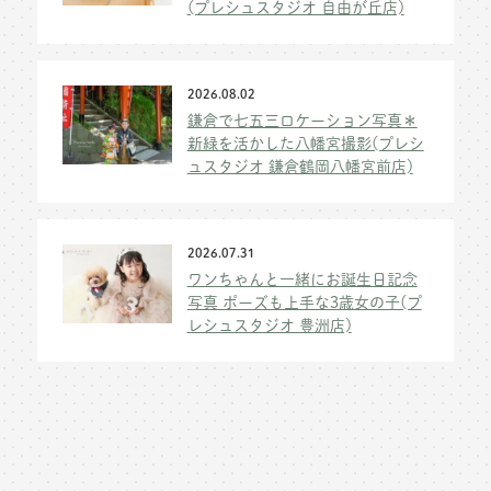
(プレシュスタジオ 自由が丘店)
2026.08.02
鎌倉で七五三ロケーション写真＊
新緑を活かした八幡宮撮影(プレシ
ュスタジオ 鎌倉鶴岡八幡宮前店)
2026.07.31
ワンちゃんと一緒にお誕生日記念
写真 ポーズも上手な3歳女の子(プ
レシュスタジオ 豊洲店)