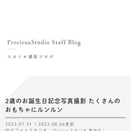
撮影シーン・料金
撮影シーン・料金TOP
スタジオ店舗
七五三(753)写真撮影
撮影のステップ・流れ
関東･東京都近郊
PrecieuxStudio Staff Blog
七五三お参り用着物レンタル
豊洲店
プレシュスタジオが選ばれる理由
お宮参り写真撮影
スタジオ撮影ブログ
自由が丘店
バースデーフォト撮影
レンタル着物･衣装
八王子店
ハーフバースデー撮影
お客様の声
横浜港北店 et Fleur
成人式写真撮影
鎌倉鶴岡八幡宮前店
スタジオブログ
卒業袴･卒業写真撮影
2歳のお誕生日記念写真撮影 たくさんの
おもちゃにルンルン
入園入学･卒園卒業記念撮影
記念撮影コラム
ハーフ成人式･10歳の祝い記念撮影
2023.07.31
2023.08.04
更新
よくある質問
担当フォトスタジオ：
｜
プレシュスタジオ 豊洲店
家族写真･記念写真撮影