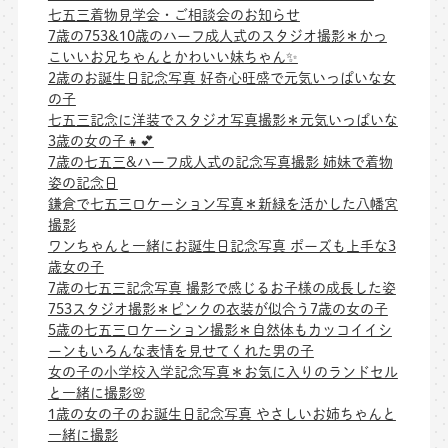
七五三着物見学会・ご相談会のお知らせ
7歳の753&10歳のハーフ成人式のスタジオ撮影＊かっ
こいいお兄ちゃんとかわいい妹ちゃん✨
2歳のお誕生日記念写真 好奇心旺盛で元気いっぱいな女
の子
七五三記念に洋装でスタジオ写真撮影＊元気いっぱいな
3歳の女の子👧💕
7歳の七五三&ハーフ成人式の記念写真撮影 姉妹で着物
姿の記念日
鎌倉で七五三ロケーション写真＊新緑を活かした八幡宮
撮影
ワンちゃんと一緒にお誕生日記念写真 ポーズも上手な3
歳女の子
7歳の七五三記念写真 撮影で感じるお子様の成長した姿
753スタジオ撮影＊ピンクの衣装が似合う7歳の女の子
5歳の七五三ロケーション撮影＊自然体もカッコイイシ
ーンもいろんな表情を見せてくれた男の子
女の子の小学校入学記念写真＊お気に入りのランドセル
と一緒に撮影🌸
1歳の女の子のお誕生日記念写真 やさしいお姉ちゃんと
一緒に撮影