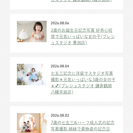
2026.08.06
2歳のお誕生日記念写真 好奇心旺
盛で元気いっぱいな女の子(プレシ
ュスタジオ 豊洲店)
2026.08.04
七五三記念に洋装でスタジオ写真
撮影＊元気いっぱいな3歳の女の子
👧💕(プレシュスタジオ 鎌倉鶴岡
八幡宮前店)
2026.08.02
7歳の七五三&ハーフ成人式の記念
写真撮影 姉妹で着物姿の記念日