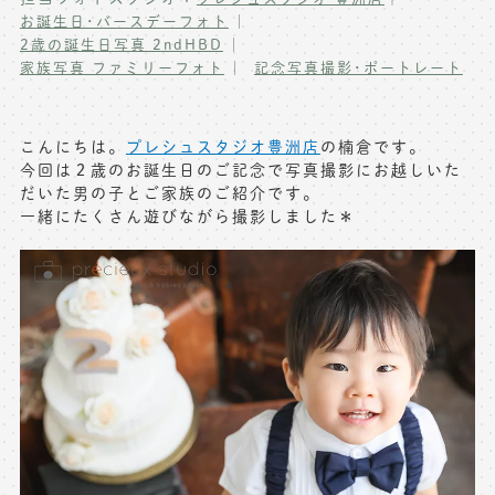
お誕生日･バースデーフォト
写真商品一覧
ペット写真撮影
2歳の誕生日写真 2ndHBD
家族写真 ファミリーフォト
記念写真撮影･ポートレート
マタニティフォト撮影
お祝いギフトカード
初節句記念写真撮影
出張撮影(鎌倉)
こんにちは。
プレシュスタジオ豊洲店
の楠倉です。
フレンド記念撮影
今回は２歳のお誕生日のご記念で写真撮影にお越しいた
キャンペーン･限定プラン情報
だいた男の子とご家族のご紹介です。
フォトウェディング
一緒にたくさん遊びながら撮影しました＊
無料会員登録
料金シミュレーション
お問い合わせ窓口
店舗情報についてはお手数ですが
各店舗までお問い合わせください
toiawase@precieux-studio.com