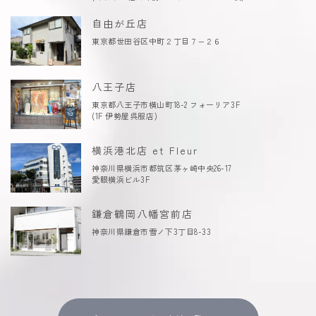
自由が丘店
東京都世田谷区中町２丁目７−２６
八王子店
東京都八王子市横山町18-2 フォーリア3F
(1F 伊勢屋呉服店)
横浜港北店 et Fleur
神奈川県横浜市都筑区茅ヶ崎中央26-17
愛眼横浜ビル3F
鎌倉鶴岡八幡宮前店
神奈川県鎌倉市雪ノ下3丁目8-33