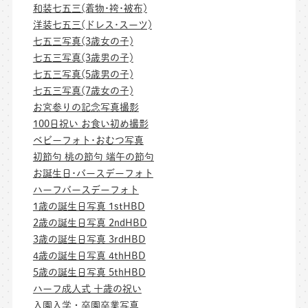
和装七五三(着物･袴･被布)
洋装七五三(ドレス･スーツ)
七五三写真(3歳女の子)
七五三写真(3歳男の子)
七五三写真(5歳男の子)
七五三写真(7歳女の子)
お宮参りの記念写真撮影
100日祝い お食い初め撮影
ベビーフォト･おむつ写真
初節句 桃の節句 端午の節句
お誕生日･バースデーフォト
ハーフバースデーフォト
1歳の誕生日写真 1stHBD
2歳の誕生日写真 2ndHBD
3歳の誕生日写真 3rdHBD
4歳の誕生日写真 4thHBD
5歳の誕生日写真 5thHBD
ハーフ成人式 十歳の祝い
入園入学・卒園卒業写真