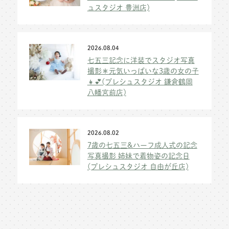
ュスタジオ 豊洲店)
2026.08.04
七五三記念に洋装でスタジオ写真
撮影＊元気いっぱいな3歳の女の子
👧💕(プレシュスタジオ 鎌倉鶴岡
八幡宮前店)
2026.08.02
7歳の七五三&ハーフ成人式の記念
写真撮影 姉妹で着物姿の記念日
(プレシュスタジオ 自由が丘店)