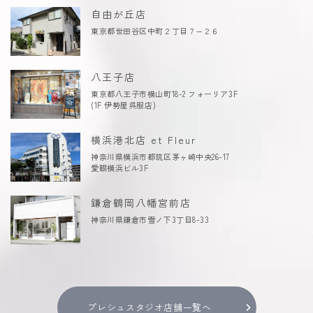
自由が丘店
東京都世田谷区中町２丁目７−２６
八王子店
東京都八王子市横山町18-2 フォーリア3F
(1F 伊勢屋呉服店)
横浜港北店 et Fleur
神奈川県横浜市都筑区茅ヶ崎中央26-17
愛眼横浜ビル3F
鎌倉鶴岡八幡宮前店
神奈川県鎌倉市雪ノ下3丁目8-33
プレシュスタジオ店舗一覧へ