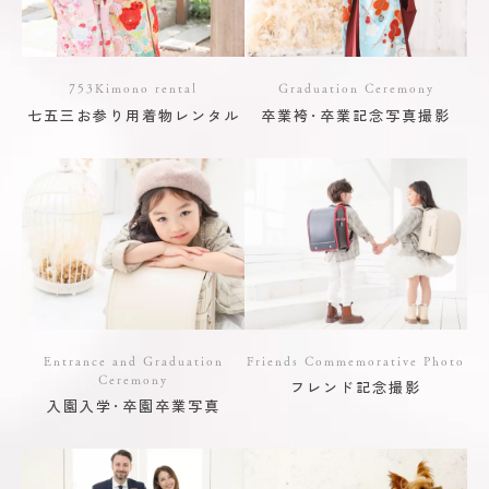
753Kimono rental
Graduation Ceremony
七五三お参り用着物レンタル
卒業袴･卒業記念写真撮影
Entrance and Graduation
Friends Commemorative Photo
Ceremony
フレンド記念撮影
入園入学･卒園卒業写真