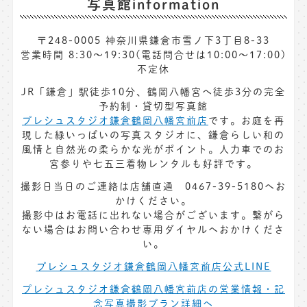
写真館information
〒248-0005 神奈川県鎌倉市雪ノ下3丁目8-33
営業時間 8:30〜19:30(電話問合せは10:00～17:00)
不定休
JR「鎌倉」駅徒歩10分、鶴岡八幡宮へ徒歩3分の完全
予約制・貸切型写真館
プレシュスタジオ鎌倉鶴岡八幡宮前店
です。お庭を再
現した緑いっぱいの写真スタジオに、鎌倉らしい和の
風情と自然光の柔らかな光がポイント。人力車でのお
宮参りや七五三着物レンタルも好評です。
撮影日当日のご連絡は店舗直通 0467-39-5180へお
かけください。
撮影中はお電話に出れない場合がございます。繋がら
ない場合はお問い合わせ専用ダイヤルへおかけくださ
い。
プレシュスタジオ鎌倉鶴岡八幡宮前店公式LINE
プレシュスタジオ鎌倉鶴岡八幡宮前店の営業情報・記
念写真撮影プラン詳細へ