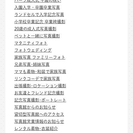
ハーフ成人式 十歳の祝い
入園入学・卒園卒業写真
ランドセルで入学記念写真
小学校卒業記念 卒業袴撮影
20歳の成人式写真撮影
ペットと一緒に写真撮影
マタニティフォト
フォトウェディング
家族写真 ファミリーフォト
兄弟写真･姉妹写真
ママも着物･和装で家族写真
リンクコーデで家族写真
出張撮影･ロケーション撮影
お友達とフレンド記念撮影
記念写真撮影･ポートレート
写真館からのお知らせ
貸切型写真館へのアクセス
写真館営業情報のお知らせ
レンタル着物･衣装紹介