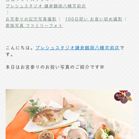
プレシュスタジオ 鎌倉鶴岡八幡宮前店
写真商品一覧
ペット写真撮影
｜
お宮参りの記念写真撮影
100日祝い お食い初め撮影
マタニティフォト撮影
お祝いギフトカード
家族写真 ファミリーフォト
初節句記念写真撮影
出張撮影(鎌倉)
フレンド記念撮影
こんにちは。
プレシュスタジオ鎌倉鶴岡八幡宮前店
で
キャンペーン･限定プラン情報
す。
フォトウェディング
本日はお宮参りのお祝い写真のご紹介です🌸
無料会員登録
料金シミュレーション
お問い合わせ窓口
店舗情報についてはお手数ですが
各店舗までお問い合わせください
toiawase@precieux-studio.com