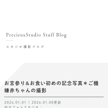
撮影シーン・料金
撮影シーン・料金TOP
スタジオ店舗
七五三(753)写真撮影
撮影のステップ・流れ
関東･東京都近郊
PrecieuxStudio Staff Blog
七五三お参り用着物レンタル
豊洲店
プレシュスタジオが選ばれる理由
お宮参り写真撮影
スタジオ撮影ブログ
自由が丘店
バースデーフォト撮影
レンタル着物･衣装
八王子店
ハーフバースデー撮影
お客様の声
横浜港北店 et Fleur
成人式写真撮影
鎌倉鶴岡八幡宮前店
スタジオブログ
卒業袴･卒業写真撮影
お宮参り&お食い初めの記念写真＊ご機
嫌赤ちゃんの撮影
入園入学･卒園卒業記念撮影
記念撮影コラム
ハーフ成人式･10歳の祝い記念撮影
2026.01.01
2026.01.08
更新
よくある質問
担当フォトスタジオ：
家族写真･記念写真撮影