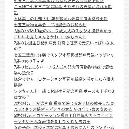
七五三ご記念写真撮影 お持ち込みのお着物で撮影
ご兄妹で七五三ご記念写真 それぞれの表情が溢れる撮
影
＊休業日のお知らせ 鎌倉鶴岡八幡宮前店＊随時更新
七五三着物見学会・ご相談会のお知らせ
7歳の753&10歳のハーフ成人式のスタジオ撮影＊かっ
こいいお兄ちゃんとかわいい妹ちゃん✨
2歳のお誕生日記念写真 好奇心旺盛で元気いっぱいな女
の子
七五三記念に洋装でスタジオ写真撮影＊元気いっぱいな
3歳の女の子👧💕
7歳の七五三&ハーフ成人式の記念写真撮影 姉妹で着物
姿の記念日
鎌倉で七五三ロケーション写真＊新緑を活かした八幡宮
撮影
ワンちゃんと一緒にお誕生日記念写真 ポーズも上手な3
歳女の子
7歳の七五三記念写真 撮影で感じるお子様の成長した姿
753スタジオ撮影＊ピンクの衣装が似合う7歳の女の子
5歳の七五三ロケーション撮影＊自然体もカッコイイシ
ーンもいろんな表情を見せてくれた男の子
女の子の小学校入学記念写真＊お気に入りのランドセル