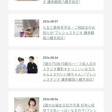
オ 鎌倉鶴岡八幡宮前店)
2026.08.07
七五三着物見学会・ご相談会のお
知らせ(プレシュスタジオ 鎌倉鶴
岡八幡宮前店)
2026.08.06
7歳の753&10歳のハーフ成人式の
スタジオ撮影＊かっこいいお兄ち
ゃんとかわいい妹ちゃん✨(プレシ
ュスタジオ 鎌倉鶴岡八幡宮前店)
2026.08.06
2歳のお誕生日記念写真 好奇心旺
盛で元気いっぱいな女の子(プレシ