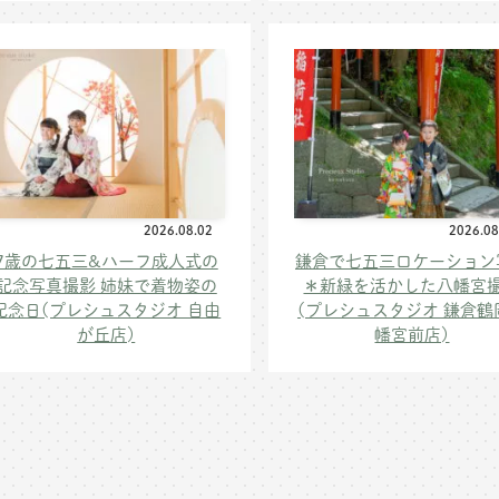
2026.08.02
2026.08
7歳の七五三&ハーフ成人式の
鎌倉で七五三ロケーション
記念写真撮影 姉妹で着物姿の
＊新緑を活かした八幡宮
記念日(プレシュスタジオ 自由
(プレシュスタジオ 鎌倉鶴
が丘店)
幡宮前店)