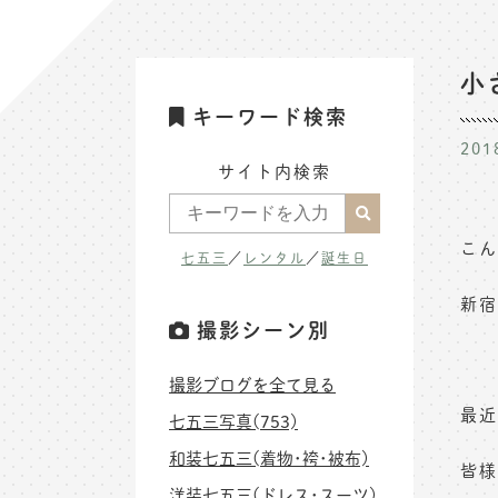
小
キーワード検索
201
サイト内検索
こん
七五三
／
レンタル
／
誕生日
新宿
撮影シーン別
撮影ブログを全て見る
最近
七五三写真(753)
和装七五三(着物･袴･被布)
皆様
洋装七五三(ドレス･スーツ)