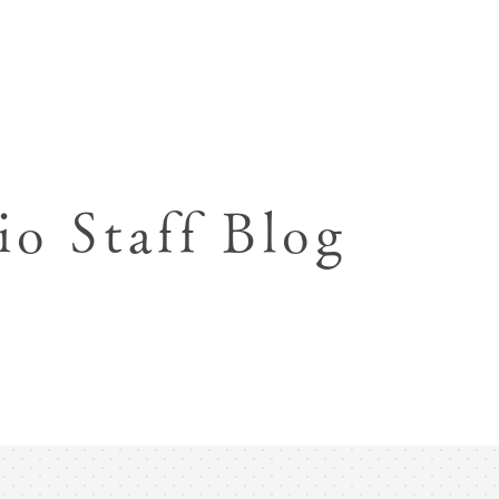
七五三お参り用着物レンタル
お宮参り写真撮影
ハーフバースデー撮影
成人式写真撮影
io Staff Blog
入園入学･卒園卒業記念撮影
ハーフ成人式･10歳
ペット写真撮影
マタニティフォト撮影
フレンド記念撮影
フォトウェディング