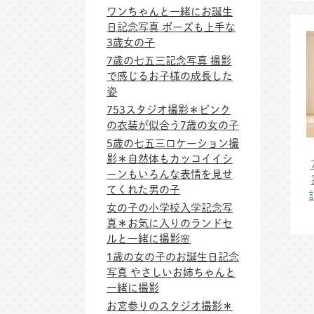
ワンちゃんと一緒にお誕生
日記念写真 ポーズも上手な
3歳女の子
7歳の七五三記念写真 撮影
で感じるお子様の成長した
姿
753スタジオ撮影＊ピンク
の衣装が似合う7歳の女の子
5歳の七五三ロケーション撮
影＊自然体もカッコイイシ
ーンもいろんな表情を見せ
てくれた男の子
女の子の小学校入学記念写
真＊お気に入りのランドセ
ルと一緒に撮影🌸
1歳の女の子のお誕生日記念
写真 やさしいお姉ちゃんと
一緒に撮影
お宮参りのスタジオ撮影＊