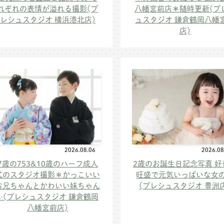
れぞれの表情が溢れる撮影(プ
八幡宮前店＊随時更新(プ
レシュスタジオ 横浜港北店)
ュスタジオ 鎌倉鶴岡八幡
店)
2026.08.06
2026.08
7歳の753&10歳のハーフ成人
2歳のお誕生日記念写真 好
式のスタジオ撮影＊かっこいい
旺盛で元気いっぱいな女
お兄ちゃんとかわいい妹ちゃん
(プレシュスタジオ 豊洲
✨(プレシュスタジオ 鎌倉鶴岡
八幡宮前店)