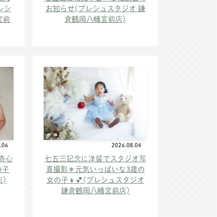
レシ
お知らせ(プレシュスタジオ 鎌
宮前
倉鶴岡八幡宮前店)
.06
2026.08.04
奇心
七五三記念に洋装でスタジオ写
の子
真撮影＊元気いっぱいな3歳の
店)
女の子👧💕(プレシュスタジオ
鎌倉鶴岡八幡宮前店)