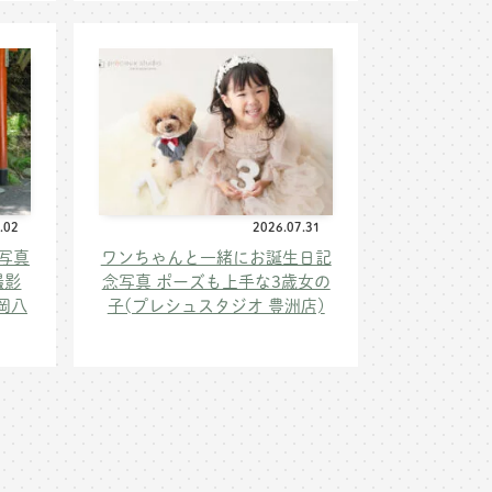
.02
2026.07.31
写真
ワンちゃんと一緒にお誕生日記
撮影
念写真 ポーズも上手な3歳女の
岡八
子(プレシュスタジオ 豊洲店)