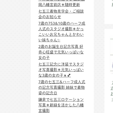
岡八幡宮前店＊随時更新
七五三着物見学会・ご相談
会のお知らせ
7歳の753&10歳のハーフ成
人式のスタジオ撮影＊かっ
こいいお兄ちゃんとかわい
い妹ちゃん✨
2歳のお誕生日記念写真 好
奇心旺盛で元気いっぱいな
女の子
七五三記念に洋装でスタジ
オ写真撮影＊元気いっぱい
な3歳の女の子👧💕
7歳の七五三&ハーフ成人式
の記念写真撮影 姉妹で着物
姿の記念日
鎌倉で七五三ロケーション
写真＊新緑を活かした八幡
宮撮影