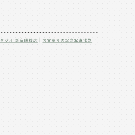
｜
タジオ 新宿曙橋店
お宮参りの記念写真撮影