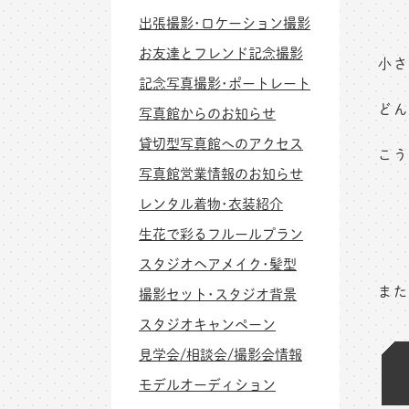
出張撮影･ロケーション撮影
お友達とフレンド記念撮影
小さ
記念写真撮影･ポートレート
どん
写真館からのお知らせ
貸切型写真館へのアクセス
こう
写真館営業情報のお知らせ
レンタル着物･衣装紹介
生花で彩るフルールプラン
スタジオヘアメイク･髪型
また
撮影セット･スタジオ背景
スタジオキャンペーン
見学会/相談会/撮影会情報
モデルオーディション