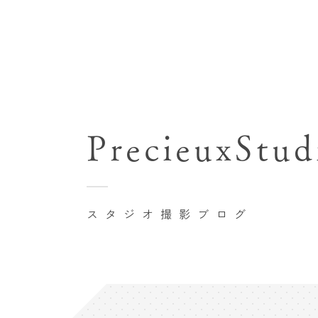
七五三(753)写真撮影
関東･東京都近郊
バースデーフォト撮影
PrecieuxStud
豊洲店
卒業袴･卒業写真撮影
自由が丘店
家族写真･記念写真撮影
八王子店
初節句記念写真撮影
スタジオ撮影ブログ
横浜港北店 et Fleur
鎌倉鶴岡八幡宮前店