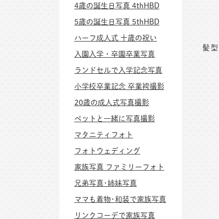
4歳の誕生日写真 4thHBD
5歳の誕生日写真 5thHBD
ハーフ成人式 十歳の祝い
髪型
入園入学・卒園卒業写真
ランドセルで入学記念写真
小学校卒業記念 卒業袴撮影
20歳の成人式写真撮影
ペットと一緒に写真撮影
マタニティフォト
フォトウェディング
家族写真 ファミリーフォト
兄弟写真･姉妹写真
ママも着物･和装で家族写真
リンクコーデで家族写真