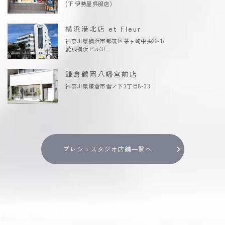
(1F 伊勢屋呉服店)
横浜港北店 et Fleur
神奈川県横浜市都筑区茅ヶ崎中央26-17
愛眼横浜ビル3F
鎌倉鶴岡八幡宮前店
神奈川県鎌倉市雪ノ下3丁目8-33
プレシュスタジオ店舗一覧へ