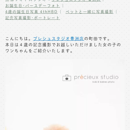
お誕生日･バースデーフォト
写真商品一覧
ペット写真撮影
4歳の誕生日写真 4thHBD
ペットと一緒に写真撮影
記念写真撮影･ポートレート
マタニティフォト撮影
お祝いギフトカード
初節句記念写真撮影
出張撮影(鎌倉)
こんにちは。
プレシュスタジオ豊洲店
の町田です。
フレンド記念撮影
本日は４歳の記念撮影でお越しいただけました女の子の
キャンペーン･限定プラン情報
ワンちゃんをご紹介いたします。
フォトウェディング
無料会員登録
料金シミュレーション
お問い合わせ窓口
店舗情報についてはお手数ですが
各店舗までお問い合わせください
toiawase@precieux-studio.com