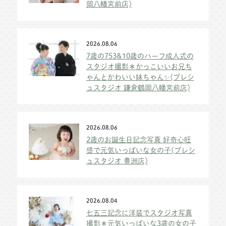
岡八幡宮前店)
2026.08.06
7歳の753&10歳のハーフ成人式の
スタジオ撮影＊かっこいいお兄ち
ゃんとかわいい妹ちゃん✨(プレシ
ュスタジオ 鎌倉鶴岡八幡宮前店)
2026.08.06
2歳のお誕生日記念写真 好奇心旺
盛で元気いっぱいな女の子(プレシ
ュスタジオ 豊洲店)
2026.08.04
七五三記念に洋装でスタジオ写真
撮影＊元気いっぱいな3歳の女の子