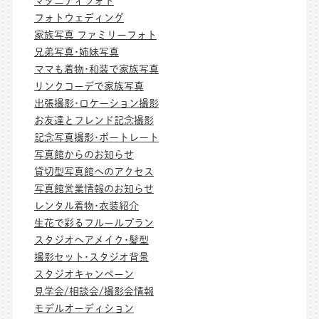
マタニティフォト
フォトウェディング
家族写真 ファミリーフォト
兄弟写真･姉妹写真
ママも着物･和装で家族写真
リンクコーデで家族写真
出張撮影･ロケーション撮影
お友達とフレンド記念撮影
記念写真撮影･ポートレート
写真館からのお知らせ
貸切型写真館へのアクセス
写真館営業情報のお知らせ
レンタル着物･衣装紹介
生花で彩るフルールプラン
スタジオヘアメイク･髪型
撮影セット･スタジオ背景
スタジオキャンペーン
見学会/相談会/撮影会情報
モデルオーディション