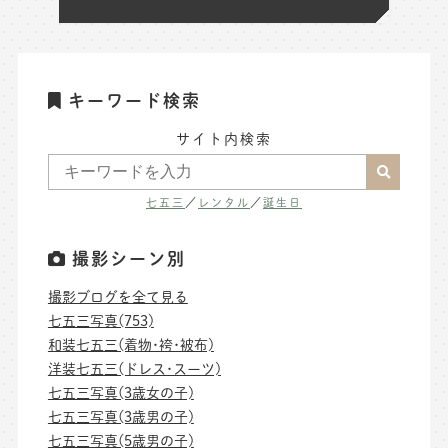
キーワード検索
サイト内検索
七五三
／
レンタル
／
誕生日
撮影シーン別
撮影ブログを全て見る
七五三写真(753)
和装七五三(着物･袴･被布)
洋装七五三(ドレス･スーツ)
七五三写真(3歳女の子)
七五三写真(3歳男の子)
七五三写真(5歳男の子)