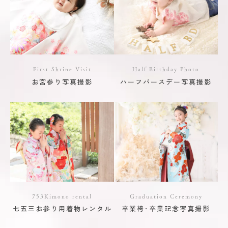
First Shrine Visit
Half Birthday Photo
お宮参り写真撮影
ハーフバースデー写真撮影
753Kimono rental
Graduation Ceremony
七五三お参り用着物レンタル
卒業袴･卒業記念写真撮影