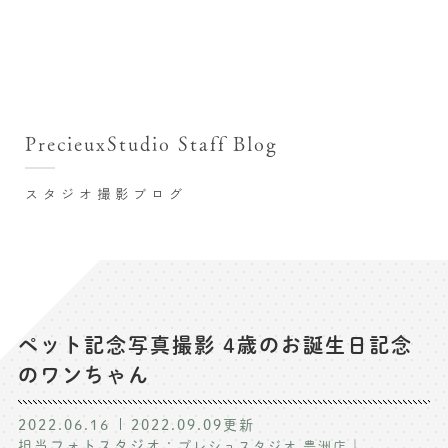
撮影シーン・料金
撮影シーン・料金TOP
スタジオ店舗
七五三(753)写真撮影
撮影のステップ・流れ
関東･東京都近郊
PrecieuxStudio Staff Blog
七五三お参り用着物レンタル
豊洲店
プレシュスタジオが選ばれる理由
お宮参り写真撮影
スタジオ撮影ブログ
自由が丘店
バースデーフォト撮影
レンタル着物･衣装
八王子店
ハーフバースデー撮影
お客様の声
横浜港北店 et Fleur
成人式写真撮影
鎌倉鶴岡八幡宮前店
スタジオブログ
卒業袴･卒業写真撮影
ペット記念写真撮影 4歳のお誕生日記念
のワンちゃん
入園入学･卒園卒業記念撮影
記念撮影コラム
ハーフ成人式･10歳の祝い記念撮影
2022.06.16
2022.09.09
更新
よくある質問
担当フォトスタジオ：
｜
プレシュスタジオ 豊洲店
家族写真･記念写真撮影