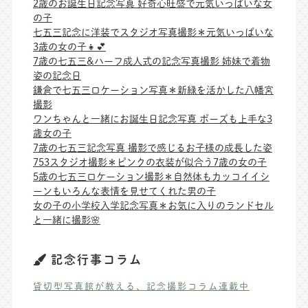
2歳のお誕生日記念写真 好奇心旺盛で元気いっぱいな女
の子
七五三記念に洋装でスタジオ写真撮影＊元気いっぱいな
3歳の女の子👧💕
7歳の七五三&ハーフ成人式の記念写真撮影 姉妹で着物
姿の記念日
鎌倉で七五三ロケーション写真＊新緑を活かした八幡宮
撮影
ワンちゃんと一緒にお誕生日記念写真 ポーズも上手な3
歳女の子
7歳の七五三記念写真 撮影で感じるお子様の成長した姿
753スタジオ撮影＊ピンクの衣装が似合う7歳の女の子
5歳の七五三ロケーション撮影＊自然体もカッコイイシ
ーンもいろんな表情を見せてくれた男の子
女の子の小学校入学記念写真＊お気に入りのランドセル
と一緒に撮影🌸
記念行事コラム
貸切型写真館が教える、記念撮影コラム連載中