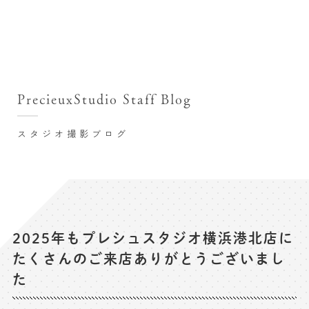
撮影シーン・料金
撮影シーン・料金TOP
スタジオ店舗
七五三(753)写真撮影
撮影のステップ・流れ
関東･東京都近郊
PrecieuxStudio Staff Blog
七五三お参り用着物レンタル
豊洲店
プレシュスタジオが選ばれる理由
お宮参り写真撮影
スタジオ撮影ブログ
自由が丘店
バースデーフォト撮影
レンタル着物･衣装
八王子店
ハーフバースデー撮影
お客様の声
横浜港北店 et Fleur
成人式写真撮影
鎌倉鶴岡八幡宮前店
スタジオブログ
卒業袴･卒業写真撮影
2025年もプレシュスタジオ横浜港北店に
たくさんのご来店ありがとうございまし
入園入学･卒園卒業記念撮影
記念撮影コラム
た
ハーフ成人式･10歳の祝い記念撮影
よくある質問
家族写真･記念写真撮影