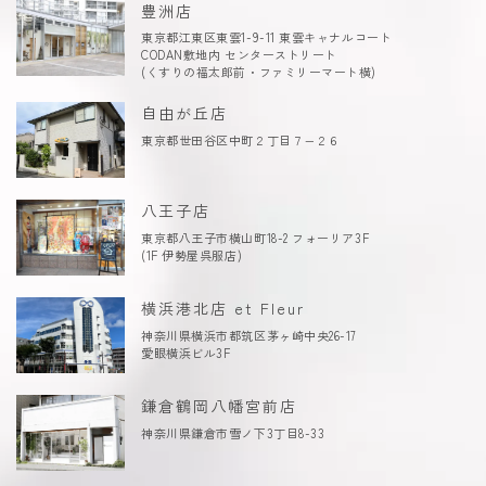
豊洲店
東京都江東区東雲1-9-11 東雲キャナルコート
CODAN敷地内 センターストリート
(くすりの福太郎前・ファミリーマート横)
自由が丘店
東京都世田谷区中町２丁目７−２６
八王子店
東京都八王子市横山町18-2 フォーリア3F
(1F 伊勢屋呉服店)
横浜港北店 et Fleur
神奈川県横浜市都筑区茅ヶ崎中央26-17
愛眼横浜ビル3F
鎌倉鶴岡八幡宮前店
神奈川県鎌倉市雪ノ下3丁目8-33