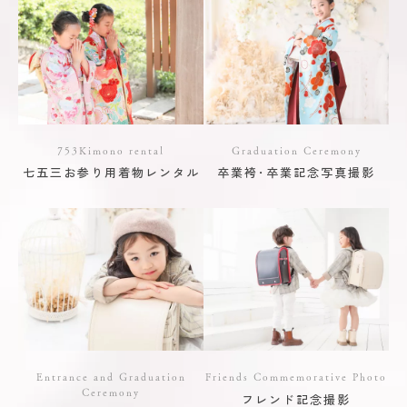
753Kimono rental
Graduation Ceremony
七五三お参り用着物レンタル
卒業袴･卒業記念写真撮影
Entrance and Graduation
Friends Commemorative Photo
Ceremony
フレンド記念撮影