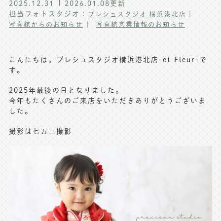
2025.12.31
2026.01.08
更新
写真商品一覧
担当フォトスタジオ：
｜
プレシュスタジオ 横浜港北店
ペット写真撮影
写真館からのお知らせ
写真館営業情報のお知らせ
マタニティフォト撮影
お祝いギフトカード
初節句記念写真撮影
こんにちは。プレシュスタジオ
横浜港北店-et Fleur-で
出張撮影(鎌倉)
す。
フレンド記念撮影
キャンペーン･限定プラン情報
2025年最後の日となりました。
フォトウェディング
今年もたくさんのご来店をいただきありがとうございま
無料会員登録
した。
撮影は七五三撮影
料金シミュレーション
お問い合わせ窓口
店舗情報についてはお手数ですが
各店舗までお問い合わせください
toiawase@precieux-studio.com