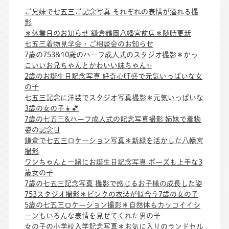
ご兄妹で七五三ご記念写真 それぞれの表情が溢れる撮
影
＊休業日のお知らせ 鎌倉鶴岡八幡宮前店＊随時更新
七五三着物見学会・ご相談会のお知らせ
7歳の753&10歳のハーフ成人式のスタジオ撮影＊かっ
こいいお兄ちゃんとかわいい妹ちゃん✨
2歳のお誕生日記念写真 好奇心旺盛で元気いっぱいな女
の子
七五三記念に洋装でスタジオ写真撮影＊元気いっぱいな
3歳の女の子👧💕
7歳の七五三&ハーフ成人式の記念写真撮影 姉妹で着物
姿の記念日
鎌倉で七五三ロケーション写真＊新緑を活かした八幡宮
撮影
ワンちゃんと一緒にお誕生日記念写真 ポーズも上手な3
歳女の子
7歳の七五三記念写真 撮影で感じるお子様の成長した姿
753スタジオ撮影＊ピンクの衣装が似合う7歳の女の子
5歳の七五三ロケーション撮影＊自然体もカッコイイシ
ーンもいろんな表情を見せてくれた男の子
女の子の小学校入学記念写真＊お気に入りのランドセル