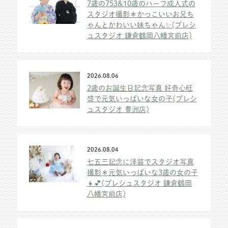
7歳の753&10歳のハーフ成人式の
スタジオ撮影＊かっこいいお兄ち
ゃんとかわいい妹ちゃん✨(プレシ
ュスタジオ 鎌倉鶴岡八幡宮前店)
2026.08.06
2歳のお誕生日記念写真 好奇心旺
盛で元気いっぱいな女の子(プレシ
ュスタジオ 豊洲店)
2026.08.04
七五三記念に洋装でスタジオ写真
撮影＊元気いっぱいな3歳の女の子
👧💕(プレシュスタジオ 鎌倉鶴岡
八幡宮前店)