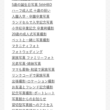
5歳の誕生日写真 5thHBD
ハーフ成人式 十歳の祝い
入園入学・卒園卒業写真
ランドセルで入学記念写真
小学校卒業記念 卒業袴撮影
20歳の成人式写真撮影
ペットと一緒に写真撮影
マタニティフォト
フォトウェディング
家族写真 ファミリーフォト
兄弟写真･姉妹写真
ママも着物･和装で家族写真
リンクコーデで家族写真
出張撮影･ロケーション撮影
お友達とフレンド記念撮影
記念写真撮影･ポートレート
写真館からのお知らせ
貸切型写真館へのアクセス