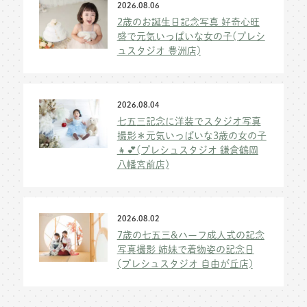
2026.08.06
2歳のお誕生日記念写真 好奇心旺
盛で元気いっぱいな女の子(プレシ
ュスタジオ 豊洲店)
2026.08.04
七五三記念に洋装でスタジオ写真
撮影＊元気いっぱいな3歳の女の子
👧💕(プレシュスタジオ 鎌倉鶴岡
八幡宮前店)
2026.08.02
7歳の七五三&ハーフ成人式の記念
写真撮影 姉妹で着物姿の記念日
(プレシュスタジオ 自由が丘店)