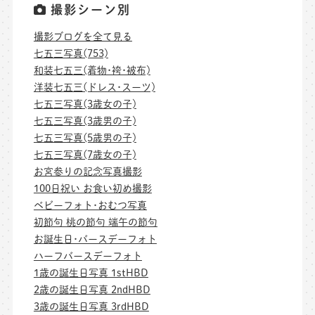
撮影シーン別
撮影ブログを全て見る
七五三写真(753)
和装七五三(着物･袴･被布)
洋装七五三(ドレス･スーツ)
七五三写真(3歳女の子)
七五三写真(3歳男の子)
七五三写真(5歳男の子)
七五三写真(7歳女の子)
お宮参りの記念写真撮影
100日祝い お食い初め撮影
ベビーフォト･おむつ写真
初節句 桃の節句 端午の節句
お誕生日･バースデーフォト
ハーフバースデーフォト
1歳の誕生日写真 1stHBD
2歳の誕生日写真 2ndHBD
3歳の誕生日写真 3rdHBD