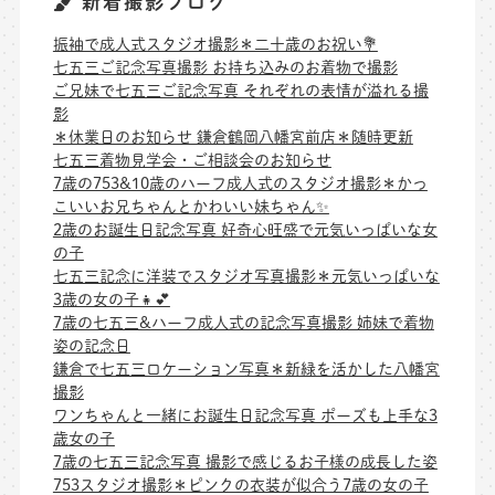
新着撮影ブログ
振袖で成人式スタジオ撮影＊二十歳のお祝い💐
七五三ご記念写真撮影 お持ち込みのお着物で撮影
ご兄妹で七五三ご記念写真 それぞれの表情が溢れる撮
影
＊休業日のお知らせ 鎌倉鶴岡八幡宮前店＊随時更新
七五三着物見学会・ご相談会のお知らせ
7歳の753&10歳のハーフ成人式のスタジオ撮影＊かっ
こいいお兄ちゃんとかわいい妹ちゃん✨
2歳のお誕生日記念写真 好奇心旺盛で元気いっぱいな女
の子
七五三記念に洋装でスタジオ写真撮影＊元気いっぱいな
3歳の女の子👧💕
7歳の七五三&ハーフ成人式の記念写真撮影 姉妹で着物
姿の記念日
鎌倉で七五三ロケーション写真＊新緑を活かした八幡宮
撮影
ワンちゃんと一緒にお誕生日記念写真 ポーズも上手な3
歳女の子
7歳の七五三記念写真 撮影で感じるお子様の成長した姿
753スタジオ撮影＊ピンクの衣装が似合う7歳の女の子