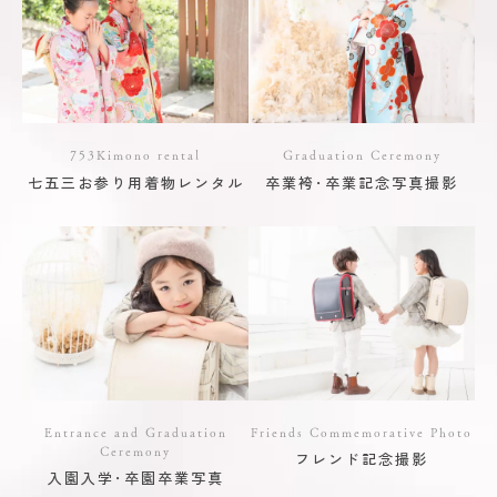
753Kimono rental
Graduation Ceremony
七五三お参り用着物レンタル
卒業袴･卒業記念写真撮影
Entrance and Graduation
Friends Commemorative Photo
Ceremony
フレンド記念撮影
入園入学･卒園卒業写真