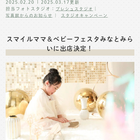
2025.02.20
2025.03.17
更新
写真商品一覧
担当フォトスタジオ：
｜
プレシュスタジオ
ペット写真撮影
写真館からのお知らせ
スタジオキャンペーン
マタニティフォト撮影
お祝いギフトカード
初節句記念写真撮影
スマイルママ＆ベビーフェスタみなとみら
出張撮影(鎌倉)
フレンド記念撮影
いに出店決定！
キャンペーン･限定プラン情報
フォトウェディング
無料会員登録
料金シミュレーション
お問い合わせ窓口
店舗情報についてはお手数ですが
各店舗までお問い合わせください
toiawase@precieux-studio.com