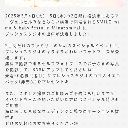
※上記アドレスは総合窓口となります
[営業時間] 9:00～17:00
2025年3月4日(火)・5日(水)の2日間に横浜市にあるア
[定休日] 土日祝日
ニヴェルセルみなとみらい横浜で開催されるSMILE ma
ma & baby festa in Minatomirai に
プレシュスタジオの出店が決定しました✨
マイページへログインする
2日間だけのファミリーのためのスペシャルイベントに、
プレシュスタジオのキラキラかわいいフォトブースが登
無料会員登録はこちら
場します。
無料で撮影できるセルフフォトブースでお子さまの写真
を撮影して、SNSにアップしてくださいね！
先着50名様（各日）にプレシュスタジオのロゴ入りエコ
バック(非売品)をプレゼント🎵
また、スタジオ撮影のご相談＆ご予約会も行います⭐️
イベント当日ご予約いただいた方にはスペシャル特典も
ご用意！
海に面した素敵なウェディング会場でロケーションも抜
群🎵
ぜひお気軽にお立ち寄りください😘