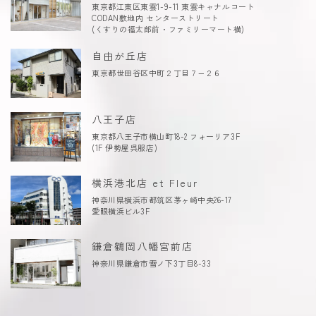
東京都江東区東雲1-9-11 東雲キャナルコート
CODAN敷地内 センターストリート
(くすりの福太郎前・ファミリーマート横)
自由が丘店
東京都世田谷区中町２丁目７−２６
八王子店
東京都八王子市横山町18-2 フォーリア3F
(1F 伊勢屋呉服店)
横浜港北店 et Fleur
神奈川県横浜市都筑区茅ヶ崎中央26-17
愛眼横浜ビル3F
鎌倉鶴岡八幡宮前店
神奈川県鎌倉市雪ノ下3丁目8-33