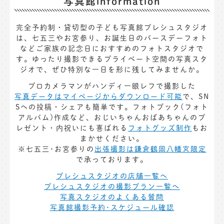
写真館information
完全予約制・貸切型の子ども写真館プレシュスタジオ
は、七五三やお宮参り、お誕生日のバースデーフォト
などご家族の記念日におすすめのフォトスタジオで
す。ゆったり撮影できるプライベート空間の写真スタ
ジオで、ぜひ特別な一日を形に残してみませんか。
プロカメラマンがハンディ一眼レフで撮影した
写真データはマイページからダウンロード可能
で、SN
Sへの投稿・シェアも簡単です。フォトブック(フォト
アルバム)作成など、おじいちゃんおばあちゃんのプ
レゼント・内祝いにも喜ばれる
フォトグッズ制作
もお
まかせください。
※七五三･お宮参りの
出張撮影は鎌倉鶴岡八幡宮限定
で承っております。
プレシュスタジオの店舗一覧へ
プレシュスタジオの撮影プラン一覧へ
写真スタジオのよくある質問
写真館撮影予約･スケジュール確認