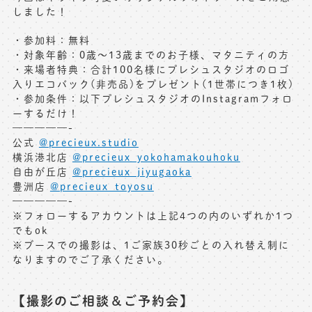
しました！
・参加料：無料
・対象年齢：0歳～13歳までのお子様、マタニティの方
・来場者特典：合計100名様にプレシュスタジオのロゴ
入りエコバック(非売品)をプレゼント(1世帯につき1枚)
・参加条件：以下プレシュスタジオのInstagramフォロ
ーするだけ！
—————-
公式
@precieux.studio
横浜港北店
@precieux_yokohamakouhoku
自由が丘店
@precieux_jiyugaoka
豊洲店
@precieux_toyosu
—————-
※フォローするアカウントは上記4つの内のいずれか1つ
でもok
※ブースでの撮影は、1ご家族30秒ごとの入れ替え制に
なりますのでご了承ください。
【撮影のご相談＆ご予約会】