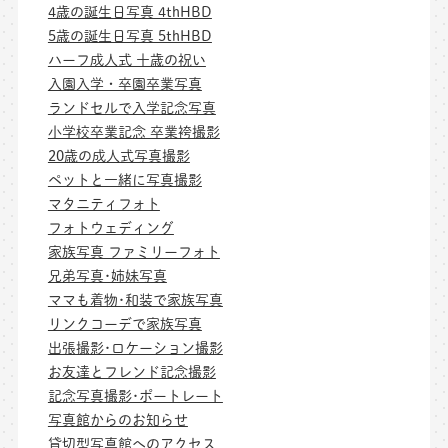
4歳の誕生日写真 4thHBD
5歳の誕生日写真 5thHBD
ハーフ成人式 十歳の祝い
入園入学・卒園卒業写真
ランドセルで入学記念写真
小学校卒業記念 卒業袴撮影
20歳の成人式写真撮影
ペットと一緒に写真撮影
マタニティフォト
フォトウェディング
家族写真 ファミリーフォト
兄弟写真･姉妹写真
ママも着物･和装で家族写真
リンクコーデで家族写真
出張撮影･ロケーション撮影
お友達とフレンド記念撮影
記念写真撮影･ポートレート
写真館からのお知らせ
貸切型写真館へのアクセス