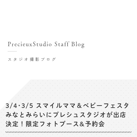
撮影シーン・料金
撮影シーン・料金TOP
スタジオ店舗
七五三(753)写真撮影
撮影のステップ・流れ
関東･東京都近郊
PrecieuxStudio Staff Blog
七五三お参り用着物レンタル
豊洲店
プレシュスタジオが選ばれる理由
お宮参り写真撮影
スタジオ撮影ブログ
自由が丘店
バースデーフォト撮影
レンタル着物･衣装
八王子店
ハーフバースデー撮影
お客様の声
横浜港北店 et Fleur
成人式写真撮影
鎌倉鶴岡八幡宮前店
スタジオブログ
卒業袴･卒業写真撮影
3/4･3/5 スマイルママ＆ベビーフェスタ
みなとみらいにプレシュスタジオが出店
入園入学･卒園卒業記念撮影
記念撮影コラム
決定！限定フォトブース&予約会
ハーフ成人式･10歳の祝い記念撮影
よくある質問
家族写真･記念写真撮影