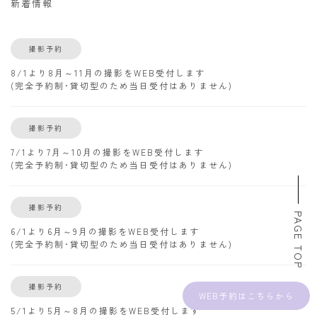
新着情報
撮影予約
8/1より8月～11月の撮影をWEB受付します
(完全予約制･貸切型のため当日受付はありません)
撮影予約
7/1より7月～10月の撮影をWEB受付します
(完全予約制･貸切型のため当日受付はありません)
撮影予約
PAGE TOP
6/1より6月～9月の撮影をWEB受付します
(完全予約制･貸切型のため当日受付はありません)
撮影予約
WEB予約
5/1より5月～8月の撮影をWEB受付します