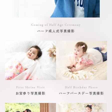
Coming of Half Age Ceremony
ハーフ成人式写真撮影
First Shrine Visit
Half Birthday Photo
お宮参り写真撮影
ハーフバースデー写真撮影