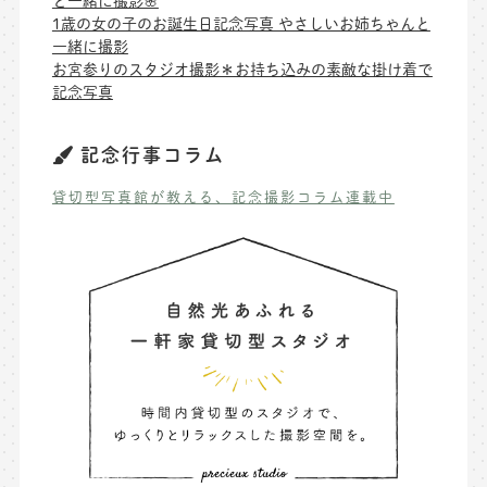
と一緒に撮影🌸
1歳の女の子のお誕生日記念写真 やさしいお姉ちゃんと
一緒に撮影
お宮参りのスタジオ撮影＊お持ち込みの素敵な掛け着で
記念写真
記念行事コラム
貸切型写真館が教える、記念撮影コラム連載中