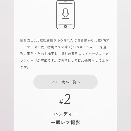
撮影当日300枚程度撮り下ろされた写真画像から70枚(内ア
ートデータ10枚、特別プラン除く)のベストショットを選
別。画角・色味を補正し、撮影の翌日にマイページよりダ
ウンロードが可能です。ご希望によりDVD販売もしており
ます。
フォト商品一覧へ
ハンディー
一眼レフ撮影