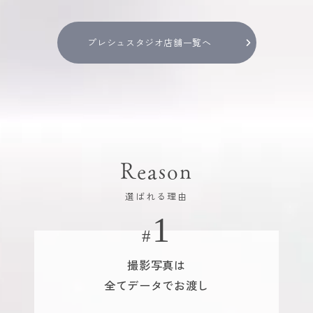
プレシュスタジオ店舗一覧へ
Reason
選ばれる理由
撮影写真は
全てデータでお渡し