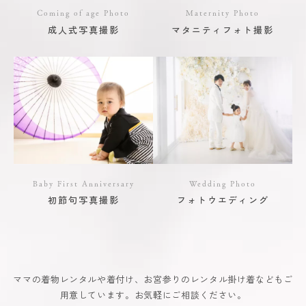
Coming of age Photo
Maternity Photo
成人式写真撮影
マタニティフォト撮影
Baby First Anniversary
Wedding Photo
初節句写真撮影
フォトウエディング
ママの着物レンタルや着付け、お宮参りのレンタル掛け着などもご
用意しています。お気軽にご相談ください。