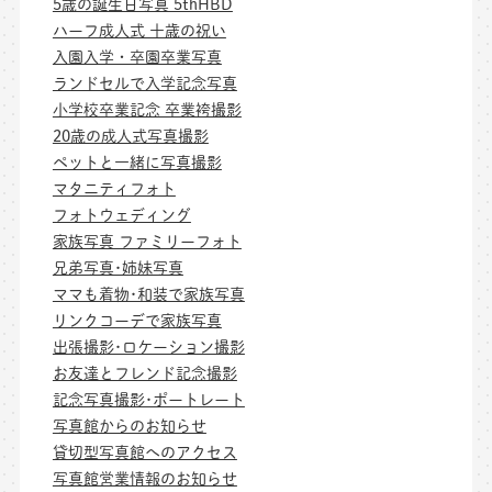
5歳の誕生日写真 5thHBD
ハーフ成人式 十歳の祝い
入園入学・卒園卒業写真
ランドセルで入学記念写真
小学校卒業記念 卒業袴撮影
20歳の成人式写真撮影
ペットと一緒に写真撮影
マタニティフォト
フォトウェディング
家族写真 ファミリーフォト
兄弟写真･姉妹写真
ママも着物･和装で家族写真
リンクコーデで家族写真
出張撮影･ロケーション撮影
お友達とフレンド記念撮影
記念写真撮影･ポートレート
写真館からのお知らせ
貸切型写真館へのアクセス
写真館営業情報のお知らせ