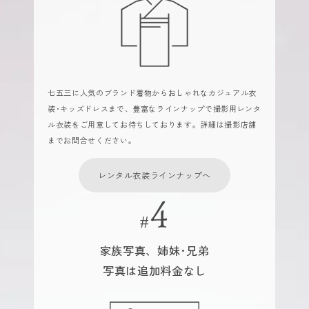
七五三に人気のブランド着物からおしゃれなカジュアル衣
装･キッズドレスまで、豊富なラインナップで撮影用レンタ
ル衣装をご用意してお待ちしております。詳細は撮影店舗
までお問合せください。
レンタル衣装ラインナップへ
家族写真、姉妹･兄弟
写真は追加料金なし