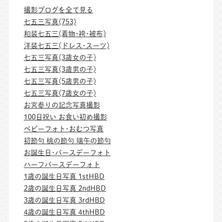
撮影ブログを全て見る
七五三写真(753)
和装七五三(着物･袴･被布)
洋装七五三(ドレス･スーツ)
七五三写真(3歳女の子)
七五三写真(3歳男の子)
七五三写真(5歳男の子)
七五三写真(7歳女の子)
お宮参りの記念写真撮影
100日祝い お食い初め撮影
ベビーフォト･おむつ写真
初節句 桃の節句 端午の節句
お誕生日･バースデーフォト
ハーフバースデーフォト
1歳の誕生日写真 1stHBD
2歳の誕生日写真 2ndHBD
3歳の誕生日写真 3rdHBD
4歳の誕生日写真 4thHBD