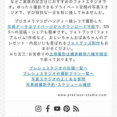
などご家族の記念日におすすめのフォトスタジオで
す。ゆったり撮影できるプライベート空間の写真スタ
ジオで、ぜひ特別な一日を形に残してみませんか。
プロカメラマンがハンディ一眼レフで撮影した
写真データはマイページからダウンロード可能
で、SN
Sへの投稿・シェアも簡単です。フォトブック(フォト
アルバム)作成など、おじいちゃんおばあちゃんのプ
レゼント・内祝いにも喜ばれる
フォトグッズ制作
もお
まかせください。
※七五三･お宮参りの
出張撮影は鎌倉鶴岡八幡宮限定
で承っております。
プレシュスタジオの店舗一覧へ
プレシュスタジオの撮影プラン一覧へ
写真スタジオのよくある質問
写真館撮影予約･スケジュール確認
www.precieux-studio.com