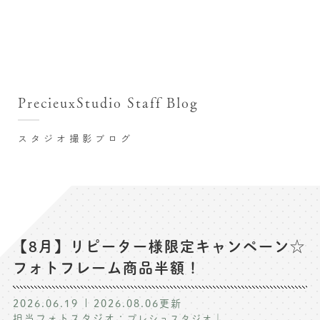
撮影シーン・料金
撮影シーン・料金TOP
スタジオ店舗
七五三(753)写真撮影
撮影のステップ・流れ
関東･東京都近郊
PrecieuxStudio Staff Blog
七五三お参り用着物レンタル
豊洲店
プレシュスタジオが選ばれる理由
お宮参り写真撮影
スタジオ撮影ブログ
自由が丘店
バースデーフォト撮影
レンタル着物･衣装
八王子店
ハーフバースデー撮影
お客様の声
横浜港北店 et Fleur
成人式写真撮影
鎌倉鶴岡八幡宮前店
スタジオブログ
卒業袴･卒業写真撮影
【8月】リピーター様限定キャンペーン☆
フォトフレーム商品半額！
入園入学･卒園卒業記念撮影
記念撮影コラム
ハーフ成人式･10歳の祝い記念撮影
2026.06.19
2026.08.06
更新
よくある質問
担当フォトスタジオ：
｜
プレシュスタジオ
家族写真･記念写真撮影