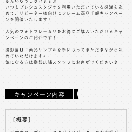
さんいらっしゃいます♪
いつもプレシュスタジオを利用いただいている感謝を込
※上記アドレスは総合窓口となります
めて、リピーター様向けにフレーム商品半額キャンペー
[営業時間] 9:00～17:00
ンを開催いたします！
[定休日] 土日祝日
人気のフォトフレーム品をお得にご購入いただけるキャ
ンペーンのご紹介です！
マイページへログインする
撮影当日に商品サンプルを手に取ってきただきながら決
めていただけます⭐︎
無料会員登録はこちら
気になる方は撮影店舗スタッフにお声がけください♪
キャンペーン内容
〔概要〕