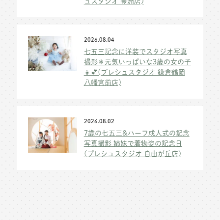
ュスタジオ 豊洲店)
2026.08.04
七五三記念に洋装でスタジオ写真
撮影＊元気いっぱいな3歳の女の子
👧💕(プレシュスタジオ 鎌倉鶴岡
八幡宮前店)
2026.08.02
7歳の七五三&ハーフ成人式の記念
写真撮影 姉妹で着物姿の記念日
(プレシュスタジオ 自由が丘店)