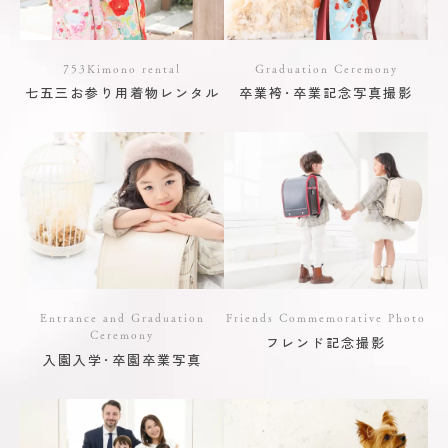
753Kimono rental
Graduation Ceremony
七五三お参り用着物レンタル
卒業袴･卒業記念写真撮影
Entrance and Graduation
Friends Commemorative Photo
Ceremony
フレンド記念撮影
入園入学･卒園卒業写真