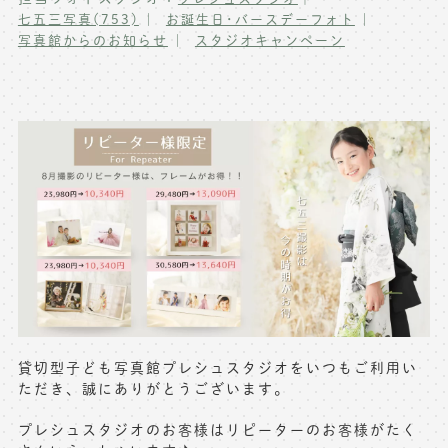
七五三写真(753)
お誕生日･バースデーフォト
写真商品一覧
ペット写真撮影
写真館からのお知らせ
スタジオキャンペーン
マタニティフォト撮影
お祝いギフトカード
初節句記念写真撮影
出張撮影(鎌倉)
フレンド記念撮影
キャンペーン･限定プラン情報
フォトウェディング
無料会員登録
料金シミュレーション
お問い合わせ窓口
店舗情報についてはお手数ですが
貸切型子ども写真館プレシュスタジオをいつもご利用い
各店舗までお問い合わせください
ただき、誠にありがとうございます。
toiawase@precieux-studio.com
プレシュスタジオのお客様はリピーターのお客様がたく