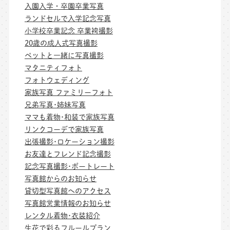
入園入学・卒園卒業写真
ランドセルで入学記念写真
小学校卒業記念 卒業袴撮影
20歳の成人式写真撮影
ペットと一緒に写真撮影
マタニティフォト
フォトウェディング
家族写真 ファミリーフォト
兄弟写真･姉妹写真
ママも着物･和装で家族写真
リンクコーデで家族写真
出張撮影･ロケーション撮影
お友達とフレンド記念撮影
記念写真撮影･ポートレート
写真館からのお知らせ
貸切型写真館へのアクセス
写真館営業情報のお知らせ
レンタル着物･衣装紹介
生花で彩るフルールプラン