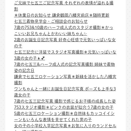
ご兄妹で七五三ご記念写真 それぞれの表情が溢れる撮
影
＊休業日のお知らせ 鎌倉鶴岡八幡宮前店＊随時更新
七五三着物見学会・ご相談会のお知らせ
7歳の753&10歳のハーフ成人式のスタジオ撮影＊かっ
こいいお兄ちゃんとかわいい妹ちゃん✨
2歳のお誕生日記念写真 好奇心旺盛で元気いっぱいな女
の子
七五三記念に洋装でスタジオ写真撮影＊元気いっぱいな
3歳の女の子👧💕
7歳の七五三&ハーフ成人式の記念写真撮影 姉妹で着物
姿の記念日
鎌倉で七五三ロケーション写真＊新緑を活かした八幡宮
撮影
ワンちゃんと一緒にお誕生日記念写真 ポーズも上手な3
歳女の子
7歳の七五三記念写真 撮影で感じるお子様の成長した姿
753スタジオ撮影＊ピンクの衣装が似合う7歳の女の子
5歳の七五三ロケーション撮影＊自然体もカッコイイシ
ーンもいろんな表情を見せてくれた男の子
女の子の小学校入学記念写真＊お気に入りのランドセル