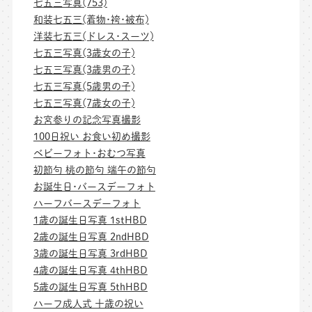
七五三写真(753)
和装七五三(着物･袴･被布)
洋装七五三(ドレス･スーツ)
七五三写真(3歳女の子)
七五三写真(3歳男の子)
七五三写真(5歳男の子)
七五三写真(7歳女の子)
お宮参りの記念写真撮影
100日祝い お食い初め撮影
ベビーフォト･おむつ写真
初節句 桃の節句 端午の節句
お誕生日･バースデーフォト
ハーフバースデーフォト
1歳の誕生日写真 1stHBD
2歳の誕生日写真 2ndHBD
3歳の誕生日写真 3rdHBD
4歳の誕生日写真 4thHBD
5歳の誕生日写真 5thHBD
ハーフ成人式 十歳の祝い