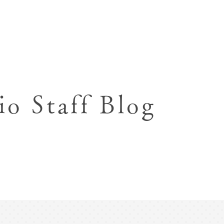
七五三お参り用着物レンタル
お宮参り写真撮影
ハーフバースデー撮影
成人式写真撮影
io Staff Blog
入園入学･卒園卒業記念撮影
ハーフ成人式･10歳
ペット写真撮影
マタニティフォト撮影
フレンド記念撮影
フォトウェディング