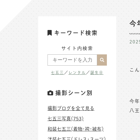
今
キーワード検索
202
サイト内検索
こん
七五三
／
レンタル
／
誕生日
撮影シーン別
今年
撮影ブログを全て見る
八王
七五三写真(753)
和装七五三(着物･袴･被布)
洋装七五三(ドレス･スーツ)