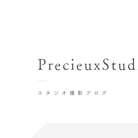
七五三(753)写真撮影
関東･東京都近郊
バースデーフォト撮影
PrecieuxStud
豊洲店
卒業袴･卒業写真撮影
自由が丘店
家族写真･記念写真撮影
八王子店
初節句記念写真撮影
スタジオ撮影ブログ
横浜港北店 et Fleur
鎌倉鶴岡八幡宮前店