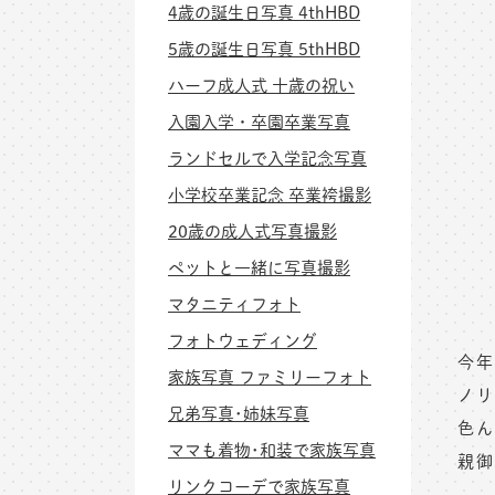
4歳の誕生日写真 4thHBD
5歳の誕生日写真 5thHBD
ハーフ成人式 十歳の祝い
入園入学・卒園卒業写真
ランドセルで入学記念写真
小学校卒業記念 卒業袴撮影
20歳の成人式写真撮影
ペットと一緒に写真撮影
マタニティフォト
フォトウェディング
今年
家族写真 ファミリーフォト
ノリ
兄弟写真･姉妹写真
色ん
ママも着物･和装で家族写真
親御
リンクコーデで家族写真