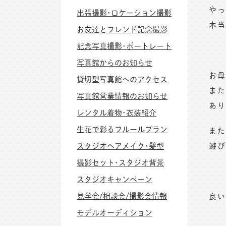
やっ
出張撮影･ロケーション撮影
本当
お友達とフレンド記念撮影
記念写真撮影･ポートレート
写真館からのお知らせ
お母
貸切型写真館へのアクセス
また
写真館営業情報のお知らせ
あり
レンタル着物･衣装紹介
生花で彩るフルールプラン
また
スタジオヘアメイク･髪型
遊び
撮影セット･スタジオ背景
スタジオキャンペーン
見学会/相談会/撮影会情報
良い
モデルオーディション