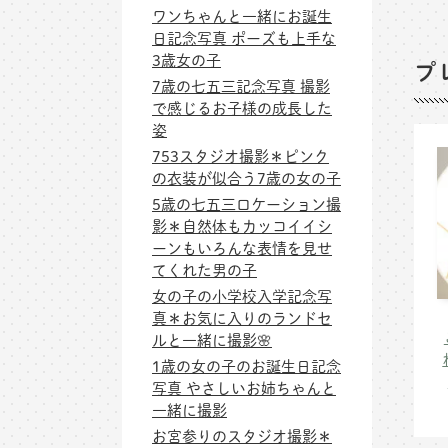
ワンちゃんと一緒にお誕生
日記念写真 ポーズも上手な
3歳女の子
プ
7歳の七五三記念写真 撮影
で感じるお子様の成長した
姿
753スタジオ撮影＊ピンク
の衣装が似合う7歳の女の子
5歳の七五三ロケーション撮
影＊自然体もカッコイイシ
ーンもいろんな表情を見せ
てくれた男の子
女の子の小学校入学記念写
真＊お気に入りのランドセ
ルと一緒に撮影🌸
1歳の女の子のお誕生日記念
写真 やさしいお姉ちゃんと
一緒に撮影
お宮参りのスタジオ撮影＊