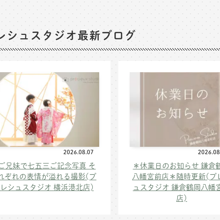
レシュスタジオ最新ブログ
2026.08.07
2026.08
ご兄妹で七五三ご記念写真 そ
＊休業日のお知らせ 鎌倉
れぞれの表情が溢れる撮影(プ
八幡宮前店＊随時更新(プ
レシュスタジオ 横浜港北店)
ュスタジオ 鎌倉鶴岡八幡
店)