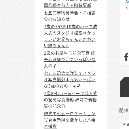
岡八幡宮前店＊随時更新
七五三着物見学会・ご相談
会のお知らせ
7歳の753&10歳のハーフ成
人式のスタジオ撮影＊かっ
こいいお兄ちゃんとかわい
い妹ちゃん✨
2歳のお誕生日記念写真 好
奇心旺盛で元気いっぱいな
女の子
七五三記念に洋装でスタジ
オ写真撮影＊元気いっぱい
な3歳の女の子👧💕
7歳の七五三&ハーフ成人式
の記念写真撮影 姉妹で着物
姿の記念日
関連
鎌倉で七五三ロケーション
写真＊新緑を活かした八幡
写
宮撮影