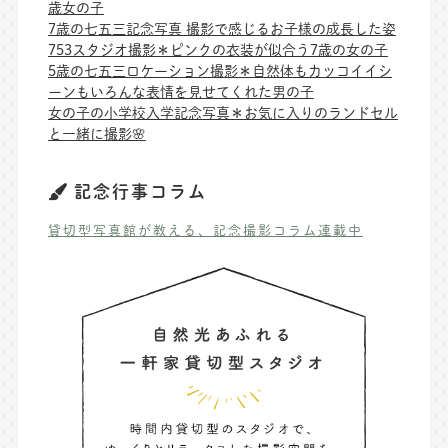
歳女の子
7歳の七五三記念写真 撮影で感じるお子様の成長した姿
753スタジオ撮影＊ピンクの衣装が似合う7歳の女の子
5歳の七五三ロケーション撮影＊自然体もカッコイイシ
ーンもいろんな表情を見せてくれた男の子
女の子の小学校入学記念写真＊お気に入りのランドセル
と一緒に撮影🌸
記念行事コラム
貸切型写真館が教える、記念撮影コラム連載中