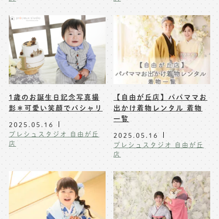
1歳のお誕生日記念写真撮
【自由が丘店】パパママお
影＊可愛い笑顔でパシャリ
出かけ着物レンタル 着物
一覧
2025.05.16
プレシュスタジオ 自由が丘
2025.05.16
店
プレシュスタジオ 自由が丘
店