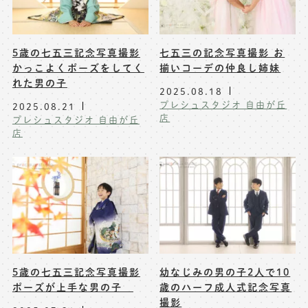
5歳の七五三記念写真撮影
七五三の記念写真撮影 お
かっこよくポーズをしてく
揃いコーデの仲良し姉妹
れた男の子
2025.08.18
プレシュスタジオ 自由が丘
2025.08.21
店
プレシュスタジオ 自由が丘
店
5歳の七五三記念写真撮影
幼なじみの男の子2人で10
ポーズが上手な男の子
歳のハーフ成人式記念写真
撮影