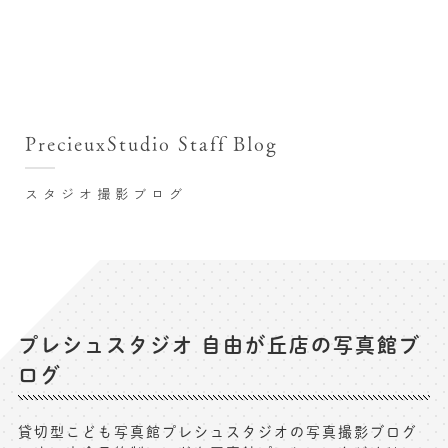
撮影シーン・料金
撮影シーン・料金TOP
スタジオ店舗
七五三(753)写真撮影
撮影のステップ・流れ
関東･東京都近郊
PrecieuxStudio Staff Blog
七五三お参り用着物レンタル
豊洲店
プレシュスタジオが選ばれる理由
お宮参り写真撮影
スタジオ撮影ブログ
自由が丘店
バースデーフォト撮影
レンタル着物･衣装
八王子店
ハーフバースデー撮影
お客様の声
横浜港北店 et Fleur
成人式写真撮影
鎌倉鶴岡八幡宮前店
スタジオブログ
卒業袴･卒業写真撮影
プレシュスタジオ 自由が丘店
の写真館ブ
ログ
入園入学･卒園卒業記念撮影
記念撮影コラム
ハーフ成人式･10歳の祝い記念撮影
よくある質問
貸切型こども写真館プレシュスタジオの写真撮影ブログ
家族写真･記念写真撮影