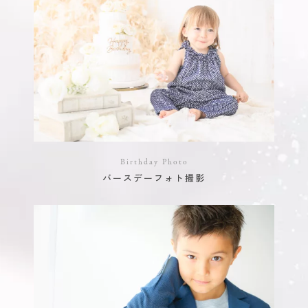
Birthday Photo
バースデーフォト撮影