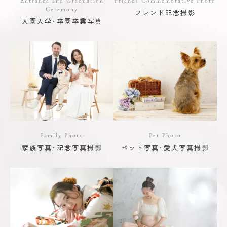
Ceremony
フレンド記念撮影
入園入学･卒園卒業写真
Family Photo
Pet Photo
家族写真･記念写真撮影
ペット写真･愛犬写真撮影