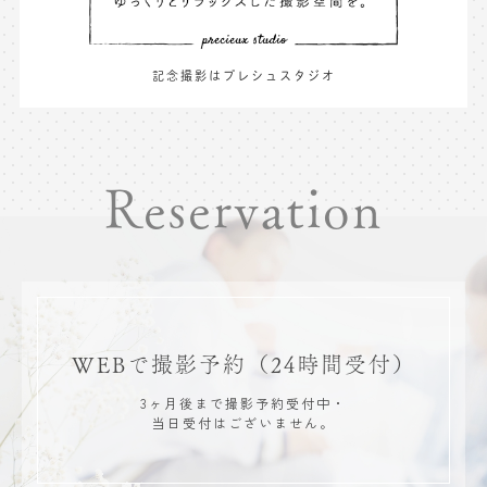
記念撮影はプレシュスタジオ
Reservation
WEBで撮影予約
（24時間受付）
3ヶ月後まで撮影予約受付中・
当日受付はございません。