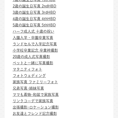
2歳の誕生日写真 2ndHBD
3歳の誕生日写真 3rdHBD
4歳の誕生日写真 4thHBD
5歳の誕生日写真 5thHBD
ハーフ成人式 十歳の祝い
入園入学・卒園卒業写真
ランドセルで入学記念写真
小学校卒業記念 卒業袴撮影
20歳の成人式写真撮影
ペットと一緒に写真撮影
マタニティフォト
フォトウェディング
家族写真 ファミリーフォト
兄弟写真･姉妹写真
ママも着物･和装で家族写真
リンクコーデで家族写真
出張撮影･ロケーション撮影
お友達とフレンド記念撮影