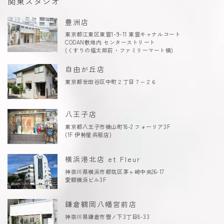
関東スタジオ
豊洲店
東京都江東区東雲1-9-11 東雲キャナルコート
CODAN敷地内 センターストリート
(くすりの福太郎前・ファミリーマート横)
自由が丘店
東京都世田谷区中町２丁目７−２６
八王子店
東京都八王子市横山町18-2 フォーリア3F
(1F 伊勢屋呉服店)
横浜港北店 et Fleur
神奈川県横浜市都筑区茅ヶ崎中央26-17
愛眼横浜ビル3F
鎌倉鶴岡八幡宮前店
神奈川県鎌倉市雪ノ下3丁目8-33