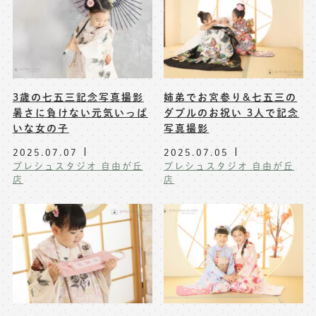
3歳の七五三記念写真撮影
姉弟でお宮参り&七五三の
暑さに負けない元気いっぱ
ダブルのお祝い 3人で記念
いな女の子
写真撮影
2025.07.07
2025.07.05
プレシュスタジオ 自由が丘
プレシュスタジオ 自由が丘
店
店