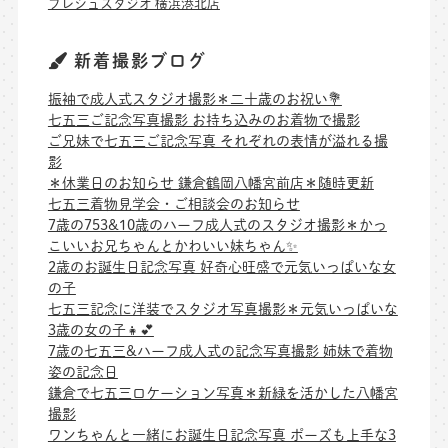
プレシュスタジオ 横浜港北店
新着撮影ブログ
振袖で成人式スタジオ撮影＊二十歳のお祝い💐
七五三ご記念写真撮影 お持ち込みのお着物で撮影
ご兄妹で七五三ご記念写真 それぞれの表情が溢れる撮
影
＊休業日のお知らせ 鎌倉鶴岡八幡宮前店＊随時更新
七五三着物見学会・ご相談会のお知らせ
7歳の753&10歳のハーフ成人式のスタジオ撮影＊かっ
こいいお兄ちゃんとかわいい妹ちゃん✨
2歳のお誕生日記念写真 好奇心旺盛で元気いっぱいな女
の子
七五三記念に洋装でスタジオ写真撮影＊元気いっぱいな
3歳の女の子👧💕
7歳の七五三&ハーフ成人式の記念写真撮影 姉妹で着物
姿の記念日
鎌倉で七五三ロケーション写真＊新緑を活かした八幡宮
撮影
ワンちゃんと一緒にお誕生日記念写真 ポーズも上手な3