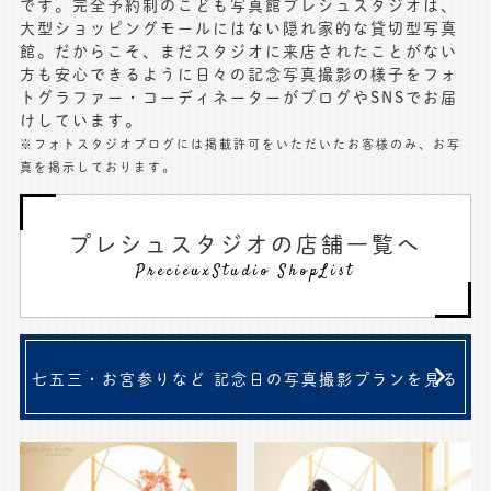
です。完全予約制のこども写真館プレシュスタジオは、
大型ショッピングモールにはない隠れ家的な貸切型写真
写真商品一覧
ペット写真撮影
館。だからこそ、まだスタジオに来店されたことがない
方も安心できるように日々の記念写真撮影の様子をフォ
マタニティフォト撮影
お祝いギフトカード
トグラファー・コーディネーターがブログやSNSでお届
けしています。
初節句記念写真撮影
出張撮影(鎌倉)
※フォトスタジオブログには掲載許可をいただいたお客様のみ、お写
フレンド記念撮影
真を掲示しております。
キャンペーン･限定プラン情報
フォトウェディング
プレシュスタジオの店舗一覧へ
無料会員登録
PrecieuxStudio ShopList
料金シミュレーション
お問い合わせ窓口
七五三・お宮参りなど 記念日の写真撮影プランを見る
店舗情報についてはお手数ですが
各店舗までお問い合わせください
toiawase@precieux-studio.com