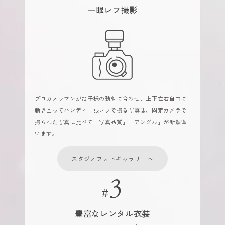
一眼レフ撮影
プロカメラマンがお子様の動きに合わせ、上下左右自由に
動き回ってハンディ一眼レフで撮る写真は、固定カメラで
撮られた写真に比べて「写真品質」「アングル」が断然違
います。
スタジオフォトギャラリーへ
豊富なレンタル衣装