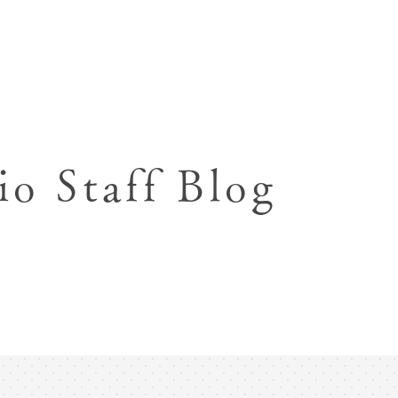
七五三お参り用着物レンタル
お宮参り写真撮影
ハーフバースデー撮影
成人式写真撮影
io Staff Blog
入園入学･卒園卒業記念撮影
ハーフ成人式･10歳
ペット写真撮影
マタニティフォト撮影
フレンド記念撮影
フォトウェディング