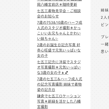
岡八幡宮前店＊随時更新
姉妹
七五三着物見学会・ご相談
会のお知らせ
2人
7歳の753&10歳のハーフ成
ピン
人式のスタジオ撮影＊かっ
こいいお兄ちゃんとかわい
プレ
い妹ちゃん✨
一緒
2歳のお誕生日記念写真 好
奇心旺盛で元気いっぱいな
思い
女の子
七五三記念に洋装でスタジ
オ写真撮影＊元気いっぱい
な3歳の女の子👧💕
7歳の七五三&ハーフ成人式
の記念写真撮影 姉妹で着物
姿の記念日
鎌倉で七五三ロケーション
写真＊新緑を活かした八幡
宮撮影