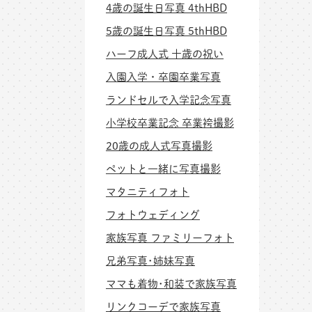
4歳の誕生日写真 4thHBD
5歳の誕生日写真 5thHBD
ハーフ成人式 十歳の祝い
入園入学・卒園卒業写真
ランドセルで入学記念写真
小学校卒業記念 卒業袴撮影
20歳の成人式写真撮影
ペットと一緒に写真撮影
マタニティフォト
フォトウェディング
家族写真 ファミリーフォト
兄弟写真･姉妹写真
ママも着物･和装で家族写真
リンクコーデで家族写真