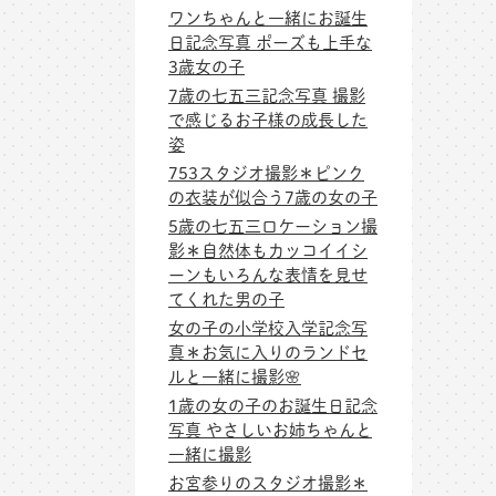
ワンちゃんと一緒にお誕生
日記念写真 ポーズも上手な
3歳女の子
7歳の七五三記念写真 撮影
で感じるお子様の成長した
姿
753スタジオ撮影＊ピンク
の衣装が似合う7歳の女の子
5歳の七五三ロケーション撮
影＊自然体もカッコイイシ
ーンもいろんな表情を見せ
てくれた男の子
女の子の小学校入学記念写
真＊お気に入りのランドセ
ルと一緒に撮影🌸
1歳の女の子のお誕生日記念
写真 やさしいお姉ちゃんと
一緒に撮影
お宮参りのスタジオ撮影＊