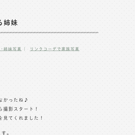
る姉妹
｜
真･姉妹写真
リンクコーデで家族写真
なかったね♪
ら撮影スタート！
を見てくれました！
ます。