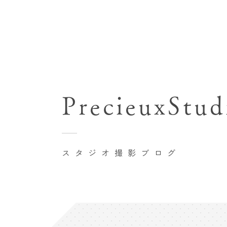
七五三(753)写真撮影
関東･東京都近郊
バースデーフォト撮影
PrecieuxStud
豊洲店
卒業袴･卒業写真撮影
自由が丘店
家族写真･記念写真撮影
八王子店
初節句記念写真撮影
スタジオ撮影ブログ
横浜港北店 et Fleur
鎌倉鶴岡八幡宮前店