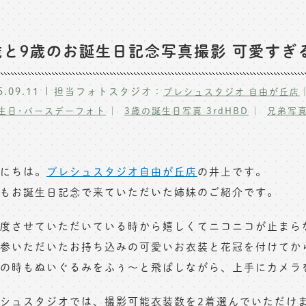
歳と9歳のお誕生日記念写真撮影 可愛すぎ
5.09.11
担当フォトスタジオ：
プレシュスタジオ 自由が丘店
生日･バースデーフォト
3歳の誕生日写真 3rdHBD
兄弟写
にちは。
プレシュスタジオ自由が丘店
の井上です。
もお誕生日記念で来ていただいた姉妹のご紹介です。
度させていただいている時から嬉しくてニコニコが止まら
参いただいたお持ち込みの可愛いお衣装と花冠を付けてか
の時もぬいぐるみをふぅ〜と飛ばしながら、上手にカメラ
シュスタジオでは、撮影可能衣装数を2着選んでいただけ