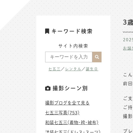
3
キーワード検索
202
サイト内検索
お誕
七五三
／
レンタル
／
誕生日
こん
前回
撮影シーン別
ご支
撮影ブログを全て見る
ご持
七五三写真(753)
撮影
和装七五三(着物･袴･被布)
プレ
洋装七五三(ドレス･スーツ)