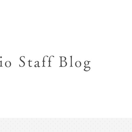
七五三お参り用着物レンタル
お宮参り写真撮影
ハーフバースデー撮影
成人式写真撮影
io Staff Blog
入園入学･卒園卒業記念撮影
ハーフ成人式･10歳
ペット写真撮影
マタニティフォト撮影
フレンド記念撮影
フォトウェディング