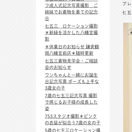
プレ
フ成人式記念写真撮影 ご
姉妹でお着物を着ての記念
七五
日
七五三 ロケーション撮影
＊新緑を活かした八幡宮撮
影
＊休業日のお知らせ 鎌倉鶴
岡八幡宮前店＊随時更新
七五三着物見学会・ご相談
会のお知らせ
ワンちゃんと一緒にお誕生
日記念写真 ポーズも上手な
3歳女の子
7歳の七五三記念写真 撮影
で感じるお子様の成長した
姿
753スタジオ撮影＊ピンク
の衣装が似合う7歳の女の子
5歳の七五三ロケーション撮