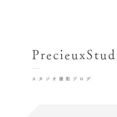
七五三(753)写真撮影
関東･東京都近郊
バースデーフォト撮影
PrecieuxStud
豊洲店
卒業袴･卒業写真撮影
自由が丘店
家族写真･記念写真撮影
八王子店
初節句記念写真撮影
スタジオ撮影ブログ
横浜港北店 et Fleur
鎌倉鶴岡八幡宮前店