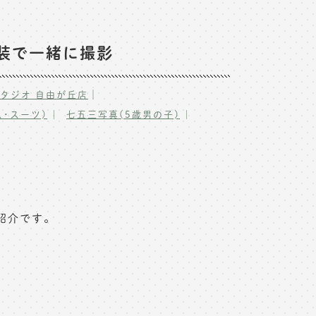
洋装で一緒に撮影
｜
タジオ 自由が丘店
･スーツ)
七五三写真(5歳男の子)
紹介です。