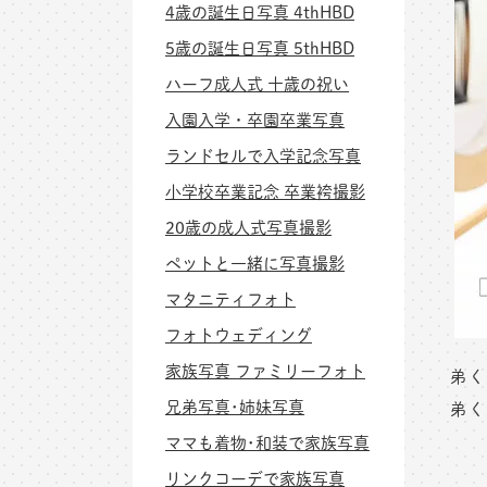
4歳の誕生日写真 4thHBD
5歳の誕生日写真 5thHBD
ハーフ成人式 十歳の祝い
入園入学・卒園卒業写真
ランドセルで入学記念写真
小学校卒業記念 卒業袴撮影
20歳の成人式写真撮影
ペットと一緒に写真撮影
マタニティフォト
フォトウェディング
家族写真 ファミリーフォト
弟く
兄弟写真･姉妹写真
弟く
ママも着物･和装で家族写真
リンクコーデで家族写真