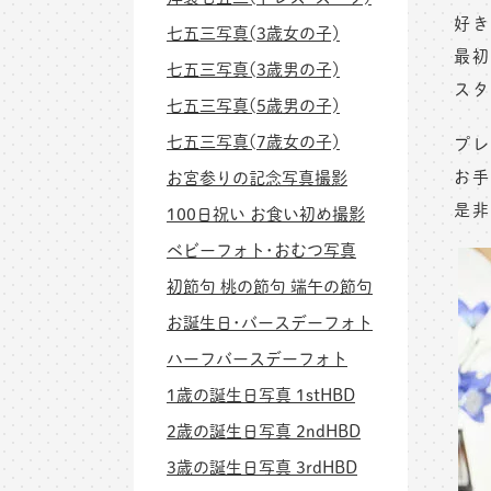
好き
七五三写真(3歳女の子)
最初
七五三写真(3歳男の子)
スタ
七五三写真(5歳男の子)
七五三写真(7歳女の子)
プレ
お手
お宮参りの記念写真撮影
是非
100日祝い お食い初め撮影
ベビーフォト･おむつ写真
初節句 桃の節句 端午の節句
お誕生日･バースデーフォト
ハーフバースデーフォト
1歳の誕生日写真 1stHBD
2歳の誕生日写真 2ndHBD
3歳の誕生日写真 3rdHBD