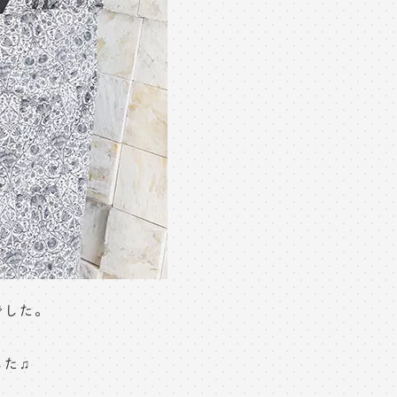
でした。
！
した♫