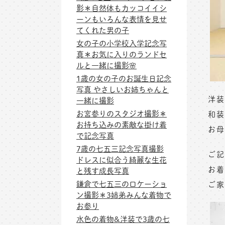
影＊自然体もカッコイイシ
ーンもいろんな表情を見せ
てくれた男の子
女の子の小学校入学記念写
真＊お気に入りのランドセ
ルと一緒に撮影🌸
1歳の女の子のお誕生日記念
写真 やさしいお姉ちゃんと
洋装
一緒に撮影
お宮参りのスタジオ撮影＊
和装
お持ち込みの素敵な掛け着
お母
で記念写真
7歳の七五三記念写真撮影
ご記
ドレスに似合う綺麗な生花
お着
と残す成長写真
鎌倉で七五三のロケーショ
ご家
ン撮影＊3姉弟みんな着物で
お参り
水色の着物&洋装で3歳の七