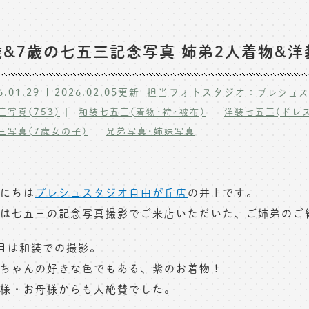
歳&7歳の七五三記念写真 姉弟2人着物&
6.01.29
2026.02.05
更新
担当フォトスタジオ：
プレシュス
三写真(753)
和装七五三(着物･袴･被布)
洋装七五三(ドレス
三写真(7歳女の子)
兄弟写真･姉妹写真
にちは
プレシュスタジオ自由が丘店
の井上です。
は七五三の記念写真撮影でご来店いただいた、ご姉弟のご
目は和装での撮影。
ちゃんの好きな色でもある、紫のお着物！
様・お母様からも大絶賛でした。