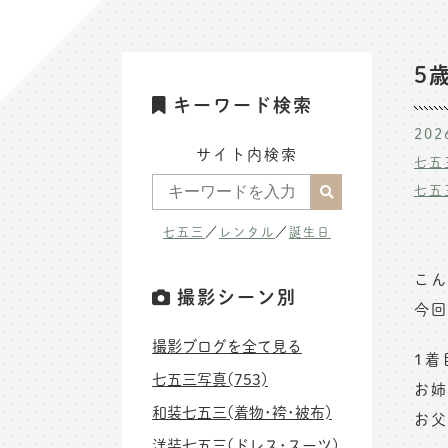
5
キーワード検索
202
サイト内検索
七五
七五
七五三
／
レンタル
／
誕生日
こん
撮影シーン別
今回
撮影ブログを全て見る
1着
七五三写真(753)
お姉
和装七五三(着物･袴･被布)
お父
洋装七五三(ドレス･スーツ)