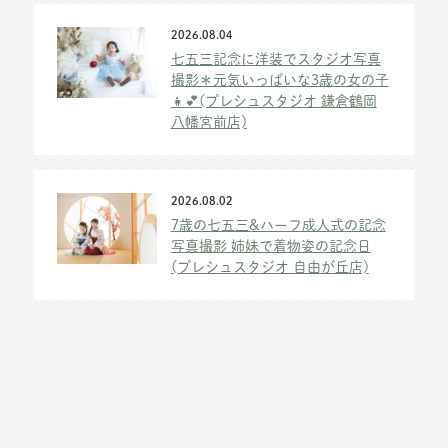
2026.08.04
七五三記念に洋装でスタジオ写真
撮影＊元気いっぱいな3歳の女の子
👧💕(プレシュスタジオ 鎌倉鶴岡
八幡宮前店)
2026.08.02
7歳の七五三&ハーフ成人式の記念
写真撮影 姉妹で着物姿の記念日
(プレシュスタジオ 自由が丘店)