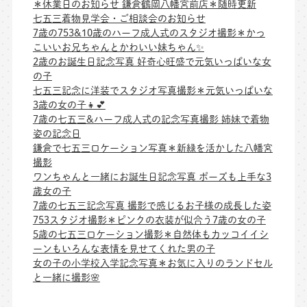
＊休業日のお知らせ 鎌倉鶴岡八幡宮前店＊随時更新
七五三着物見学会・ご相談会のお知らせ
7歳の753&10歳のハーフ成人式のスタジオ撮影＊かっ
こいいお兄ちゃんとかわいい妹ちゃん✨
2歳のお誕生日記念写真 好奇心旺盛で元気いっぱいな女
の子
七五三記念に洋装でスタジオ写真撮影＊元気いっぱいな
3歳の女の子👧💕
7歳の七五三&ハーフ成人式の記念写真撮影 姉妹で着物
姿の記念日
鎌倉で七五三ロケーション写真＊新緑を活かした八幡宮
撮影
ワンちゃんと一緒にお誕生日記念写真 ポーズも上手な3
歳女の子
7歳の七五三記念写真 撮影で感じるお子様の成長した姿
753スタジオ撮影＊ピンクの衣装が似合う7歳の女の子
5歳の七五三ロケーション撮影＊自然体もカッコイイシ
ーンもいろんな表情を見せてくれた男の子
女の子の小学校入学記念写真＊お気に入りのランドセル
と一緒に撮影🌸