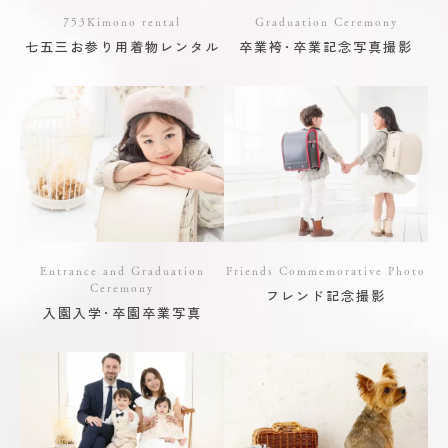
753Kimono rental
Graduation Ceremony
七五三お参り用着物レンタル
卒業袴･卒業記念写真撮影
Entrance and Graduation
Friends Commemorative Photo
Ceremony
フレンド記念撮影
入園入学･卒園卒業写真