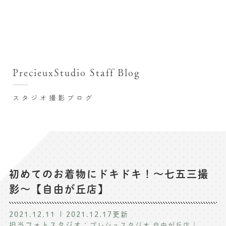
撮影シーン・料金
撮影シーン・料金TOP
スタジオ店舗
七五三(753)写真撮影
撮影のステップ・流れ
関東･東京都近郊
PrecieuxStudio Staff Blog
七五三お参り用着物レンタル
豊洲店
プレシュスタジオが選ばれる理由
お宮参り写真撮影
スタジオ撮影ブログ
自由が丘店
バースデーフォト撮影
レンタル着物･衣装
八王子店
ハーフバースデー撮影
お客様の声
横浜港北店 et Fleur
成人式写真撮影
鎌倉鶴岡八幡宮前店
スタジオブログ
卒業袴･卒業写真撮影
初めてのお着物にドキドキ！〜七五三撮
影〜【自由が丘店】
入園入学･卒園卒業記念撮影
記念撮影コラム
ハーフ成人式･10歳の祝い記念撮影
2021.12.11
2021.12.17
更新
よくある質問
担当フォトスタジオ：
｜
プレシュスタジオ 自由が丘店
家族写真･記念写真撮影