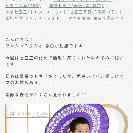
七五三写真(753)
和装七五三(着物･袴･被布)
写真商品一覧
ペット写真撮影
洋装七五三(ドレス･スーツ)
七五三写真(5歳男の子)
家族写真 ファミリーフォト
ママも着物･和装で家族写真
マタニティフォト撮影
お祝いギフトカード
初節句記念写真撮影
出張撮影(鎌倉)
こんにちは！
フレンド記念撮影
プレシュスタジオ 自由が丘店です＊
キャンペーン･限定プラン情報
フォトウェディング
今回は七五三の記念で撮影に来てくれた男の子のご紹介
です！
無料会員登録
初めは緊張でドキドキでしたが、面白いパパと優しいマ
料金シミュレーション
マのお陰もあり、
素敵な表情がたくさん見られました^^
お問い合わせ窓口
店舗情報についてはお手数ですが
各店舗までお問い合わせください
toiawase@precieux-studio.com