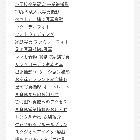
小学校卒業記念 卒業袴撮影
20歳の成人式写真撮影
ペットと一緒に写真撮影
マタニティフォト
フォトウェディング
家族写真 ファミリーフォト
兄弟写真･姉妹写真
ママも着物･和装で家族写真
リンクコーデで家族写真
出張撮影･ロケーション撮影
お友達とフレンド記念撮影
記念写真撮影･ポートレート
写真館からのお知らせ
貸切型写真館へのアクセス
写真館営業情報のお知らせ
レンタル着物･衣装紹介
生花で彩るフルールプラン
スタジオヘアメイク･髪型
撮影セット･スタジオ背景