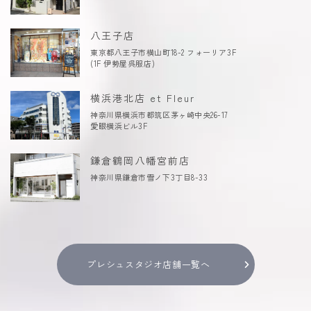
八王子店
東京都八王子市横山町18-2 フォーリア3F
(1F 伊勢屋呉服店)
横浜港北店 et Fleur
神奈川県横浜市都筑区茅ヶ崎中央26-17
愛眼横浜ビル3F
鎌倉鶴岡八幡宮前店
神奈川県鎌倉市雪ノ下3丁目8-33
プレシュスタジオ店舗一覧へ