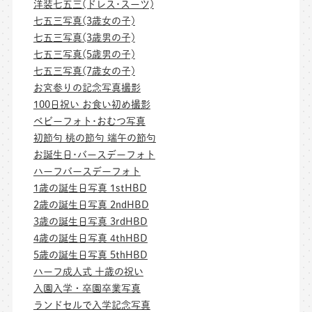
洋装七五三(ドレス･スーツ)
七五三写真(3歳女の子)
七五三写真(3歳男の子)
七五三写真(5歳男の子)
七五三写真(7歳女の子)
お宮参りの記念写真撮影
100日祝い お食い初め撮影
ベビーフォト･おむつ写真
初節句 桃の節句 端午の節句
お誕生日･バースデーフォト
ハーフバースデーフォト
1歳の誕生日写真 1stHBD
2歳の誕生日写真 2ndHBD
3歳の誕生日写真 3rdHBD
4歳の誕生日写真 4thHBD
5歳の誕生日写真 5thHBD
ハーフ成人式 十歳の祝い
入園入学・卒園卒業写真
ランドセルで入学記念写真