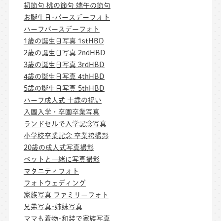
初節句 桃の節句 端午の節句
お誕生日･バースデーフォト
ハーフバースデーフォト
1歳の誕生日写真 1stHBD
2歳の誕生日写真 2ndHBD
3歳の誕生日写真 3rdHBD
4歳の誕生日写真 4thHBD
5歳の誕生日写真 5thHBD
ハーフ成人式 十歳の祝い
入園入学・卒園卒業写真
ランドセルで入学記念写真
小学校卒業記念 卒業袴撮影
20歳の成人式写真撮影
ペットと一緒に写真撮影
マタニティフォト
フォトウェディング
家族写真 ファミリーフォト
兄弟写真･姉妹写真
ママも着物･和装で家族写真