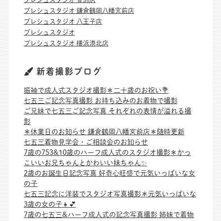
プレシュスタジオ 鎌倉鶴岡八幡宮前店
プレシュスタジオ 八王子店
プレシュスタジオ
プレシュスタジオ 横浜港北店
新着撮影ブログ
振袖で成人式スタジオ撮影＊二十歳のお祝い💐
七五三ご記念写真撮影 お持ち込みのお着物で撮影
ご兄妹で七五三ご記念写真 それぞれの表情が溢れる撮
影
＊休業日のお知らせ 鎌倉鶴岡八幡宮前店＊随時更新
七五三着物見学会・ご相談会のお知らせ
7歳の753&10歳のハーフ成人式のスタジオ撮影＊かっ
こいいお兄ちゃんとかわいい妹ちゃん✨
2歳のお誕生日記念写真 好奇心旺盛で元気いっぱいな女
の子
七五三記念に洋装でスタジオ写真撮影＊元気いっぱいな
3歳の女の子👧💕
7歳の七五三&ハーフ成人式の記念写真撮影 姉妹で着物