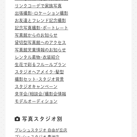
リンクコーデで家族写真
出張撮影･ロケーション撮影
お友達とフレンド記念撮影
記念写真撮影･ポートレート
写真館からのお知らせ
貸切型写真館へのアクセス
写真館営業情報のお知らせ
レンタル着物･衣装紹介
生花で彩るフルールプラン
スタジオヘアメイク･髪型
撮影セット･スタジオ背景
スタジオキャンペーン
見学会/相談会/撮影会情報
モデルオーディション
写真スタジオ別
プレシュスタジオ 自由が丘店
プレシュスタジオ 豊洲店