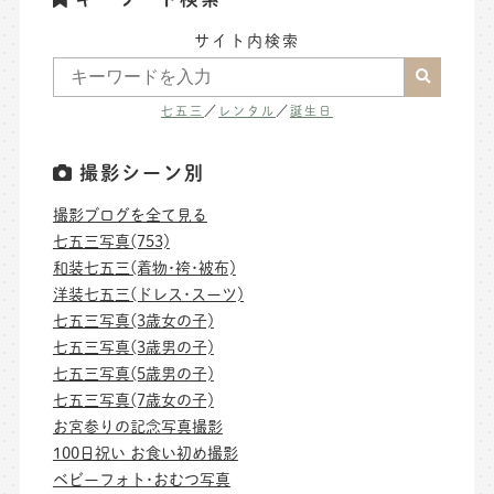
サイト内検索
七五三
／
レンタル
／
誕生日
撮影シーン別
撮影ブログを全て見る
七五三写真(753)
和装七五三(着物･袴･被布)
洋装七五三(ドレス･スーツ)
七五三写真(3歳女の子)
七五三写真(3歳男の子)
七五三写真(5歳男の子)
七五三写真(7歳女の子)
お宮参りの記念写真撮影
100日祝い お食い初め撮影
ベビーフォト･おむつ写真