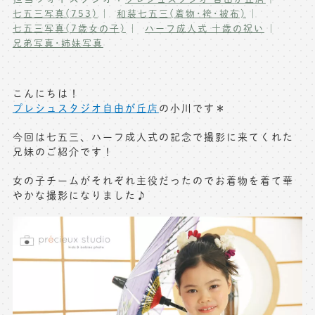
七五三写真(753)
和装七五三(着物･袴･被布)
写真商品一覧
ペット写真撮影
七五三写真(7歳女の子)
ハーフ成人式 十歳の祝い
兄弟写真･姉妹写真
マタニティフォト撮影
お祝いギフトカード
初節句記念写真撮影
出張撮影(鎌倉)
こんにちは！
フレンド記念撮影
プレシュスタジオ自由が丘店
の小川です＊
キャンペーン･限定プラン情報
フォトウェディング
今回は七五三、ハーフ成人式の記念で撮影に来てくれた
兄妹のご紹介です！
無料会員登録
女の子チームがそれぞれ主役だったのでお着物を着て華
料金シミュレーション
やかな撮影になりました♪
お問い合わせ窓口
店舗情報についてはお手数ですが
各店舗までお問い合わせください
toiawase@precieux-studio.com