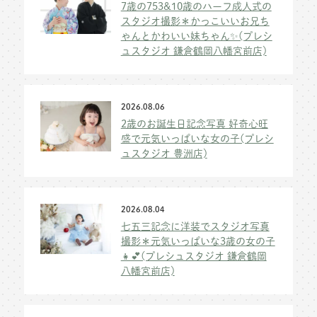
7歳の753&10歳のハーフ成人式の
スタジオ撮影＊かっこいいお兄ち
ゃんとかわいい妹ちゃん✨(プレシ
ュスタジオ 鎌倉鶴岡八幡宮前店)
2026.08.06
2歳のお誕生日記念写真 好奇心旺
盛で元気いっぱいな女の子(プレシ
ュスタジオ 豊洲店)
2026.08.04
七五三記念に洋装でスタジオ写真
撮影＊元気いっぱいな3歳の女の子
👧💕(プレシュスタジオ 鎌倉鶴岡
八幡宮前店)