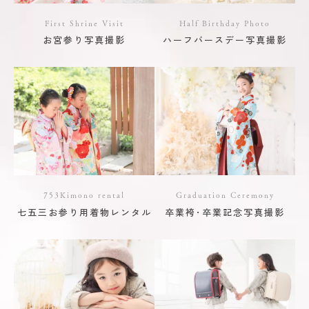
First Shrine Visit
Half Birthday Photo
お宮参り写真撮影
ハーフバースデー写真撮影
753Kimono rental
Graduation Ceremony
七五三お参り用着物レンタル
卒業袴･卒業記念写真撮影