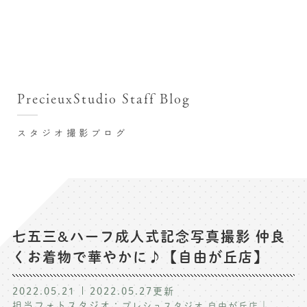
撮影シーン・料金
撮影シーン・料金TOP
スタジオ店舗
七五三(753)写真撮影
撮影のステップ・流れ
関東･東京都近郊
PrecieuxStudio Staff Blog
七五三お参り用着物レンタル
豊洲店
プレシュスタジオが選ばれる理由
お宮参り写真撮影
スタジオ撮影ブログ
自由が丘店
バースデーフォト撮影
レンタル着物･衣装
八王子店
ハーフバースデー撮影
お客様の声
横浜港北店 et Fleur
成人式写真撮影
鎌倉鶴岡八幡宮前店
スタジオブログ
卒業袴･卒業写真撮影
七五三&ハーフ成人式記念写真撮影 仲良
くお着物で華やかに♪【自由が丘店】
入園入学･卒園卒業記念撮影
記念撮影コラム
ハーフ成人式･10歳の祝い記念撮影
2022.05.21
2022.05.27
更新
よくある質問
担当フォトスタジオ：
｜
プレシュスタジオ 自由が丘店
家族写真･記念写真撮影