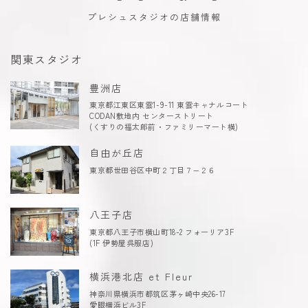
プレシュスタジオの店舗情報
関東スタジオ
豊洲店
東京都江東区東雲1-9-11 東雲キャナルコート
CODAN敷地内 センターストリート
(くすりの福太郎前・ファミリーマート横)
自由が丘店
東京都世田谷区中町２丁目７−２６
八王子店
東京都八王子市横山町18-2 フォーリア3F
(1F 伊勢屋呉服店)
横浜港北店 et Fleur
神奈川県横浜市都筑区茅ヶ崎中央26-17
愛眼横浜ビル3F