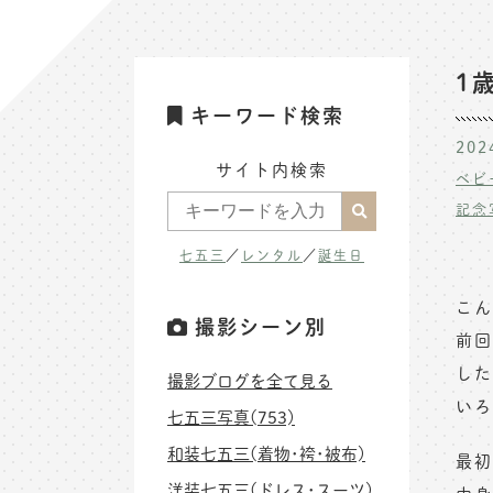
1
キーワード検索
202
サイト内検索
ベビ
記念
七五三
／
レンタル
／
誕生日
こん
撮影シーン別
前回
した
撮影ブログを全て見る
いろ
七五三写真(753)
和装七五三(着物･袴･被布)
最初
洋装七五三(ドレス･スーツ)