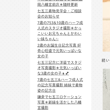
岡八幡宮前店＊随時更新
七五三着物見学会・ご相談
会のお知らせ
7歳の753&10歳のハーフ成
人式のスタジオ撮影＊かっ
こいいお兄ちゃんとかわい
い妹ちゃん✨
2歳のお誕生日記念写真 好
奇心旺盛で元気いっぱいな
女の子
続い
七五三記念に洋装でスタジ
オ写真撮影＊元気いっぱい
な3歳の女の子👧💕
7歳の七五三&ハーフ成人式
の記念写真撮影 姉妹で着物
姿の記念日
鎌倉で七五三ロケーション
写真＊新緑を活かした八幡
宮撮影