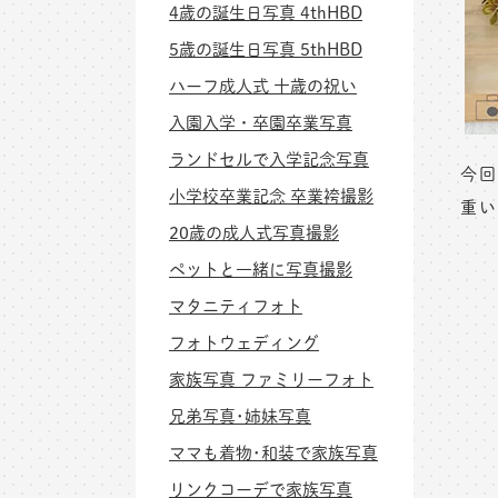
4歳の誕生日写真 4thHBD
5歳の誕生日写真 5thHBD
ハーフ成人式 十歳の祝い
入園入学・卒園卒業写真
ランドセルで入学記念写真
今回
小学校卒業記念 卒業袴撮影
重い
20歳の成人式写真撮影
ペットと一緒に写真撮影
マタニティフォト
フォトウェディング
家族写真 ファミリーフォト
兄弟写真･姉妹写真
ママも着物･和装で家族写真
リンクコーデで家族写真