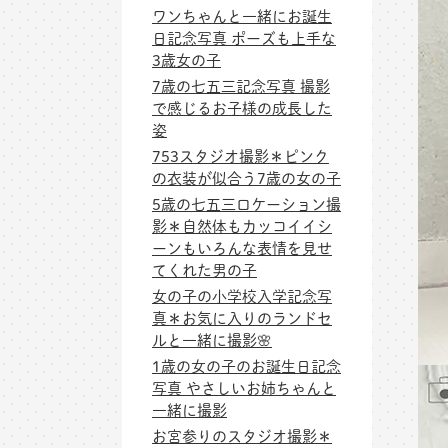
ワンちゃんと一緒にお誕生
日記念写真 ポーズも上手な
3歳女の子
7歳の七五三記念写真 撮影
で感じるお子様の成長した
姿
753スタジオ撮影＊ピンク
の衣装が似合う7歳の女の子
5歳の七五三ロケーション撮
影＊自然体もカッコイイシ
ーンもいろんな表情を見せ
てくれた男の子
女の子の小学校入学記念写
真＊お気に入りのランドセ
ルと一緒に撮影🌸
1歳の女の子のお誕生日記念
写真 やさしいお姉ちゃんと
一緒に撮影
お宮参りのスタジオ撮影＊