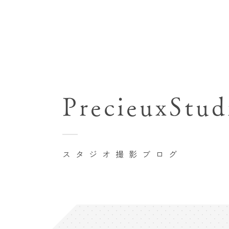
七五三(753)写真撮影
関東･東京都近郊
バースデーフォト撮影
PrecieuxStud
豊洲店
卒業袴･卒業写真撮影
自由が丘店
家族写真･記念写真撮影
八王子店
初節句記念写真撮影
スタジオ撮影ブログ
横浜港北店 et Fleur
鎌倉鶴岡八幡宮前店