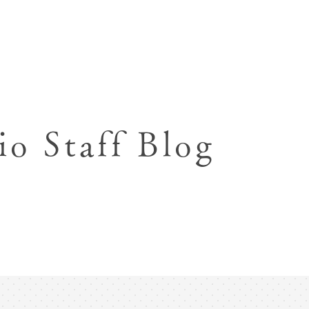
七五三お参り用着物レンタル
お宮参り写真撮影
ハーフバースデー撮影
成人式写真撮影
io Staff Blog
入園入学･卒園卒業記念撮影
ハーフ成人式･10歳
ペット写真撮影
マタニティフォト撮影
フレンド記念撮影
フォトウェディング