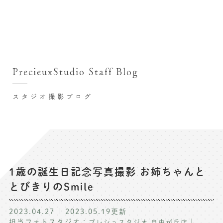
撮影シーン・料金
撮影シーン・料金TOP
スタジオ店舗
七五三(753)写真撮影
撮影のステップ・流れ
関東･東京都近郊
PrecieuxStudio Staff Blog
七五三お参り用着物レンタル
豊洲店
プレシュスタジオが選ばれる理由
お宮参り写真撮影
スタジオ撮影ブログ
自由が丘店
バースデーフォト撮影
レンタル着物･衣装
八王子店
ハーフバースデー撮影
お客様の声
横浜港北店 et Fleur
成人式写真撮影
鎌倉鶴岡八幡宮前店
スタジオブログ
卒業袴･卒業写真撮影
1歳の誕生日記念写真撮影 お姉ちゃんと
とびきりのSmile
入園入学･卒園卒業記念撮影
記念撮影コラム
ハーフ成人式･10歳の祝い記念撮影
2023.04.27
2023.05.19
更新
よくある質問
担当フォトスタジオ：
｜
プレシュスタジオ 自由が丘店
家族写真･記念写真撮影