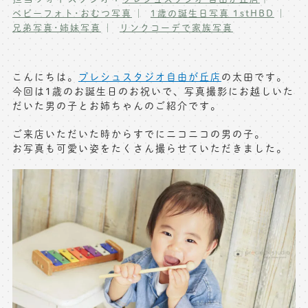
ベビーフォト･おむつ写真
1歳の誕生日写真 1stHBD
写真商品一覧
ペット写真撮影
兄弟写真･姉妹写真
リンクコーデで家族写真
マタニティフォト撮影
お祝いギフトカード
初節句記念写真撮影
こんにちは。
プレシュスタジオ自由が丘店
の太田です。
出張撮影(鎌倉)
今回は1歳のお誕生日のお祝いで、写真撮影にお越しいた
フレンド記念撮影
だいた男の子とお姉ちゃんのご紹介です。
キャンペーン･限定プラン情報
フォトウェディング
ご来店いただいた時からすでにニコニコの男の子。
お写真も可愛い姿をたくさん撮らせていただきました。
無料会員登録
料金シミュレーション
お問い合わせ窓口
店舗情報についてはお手数ですが
各店舗までお問い合わせください
toiawase@precieux-studio.com