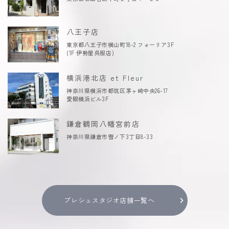
八王子店
東京都八王子市横山町18-2 フォーリア3F
(1F 伊勢屋呉服店)
横浜港北店 et Fleur
神奈川県横浜市都筑区茅ヶ崎中央26-17
愛眼横浜ビル3F
鎌倉鶴岡八幡宮前店
神奈川県鎌倉市雪ノ下3丁目8-33
プレシュスタジオ店舗一覧へ