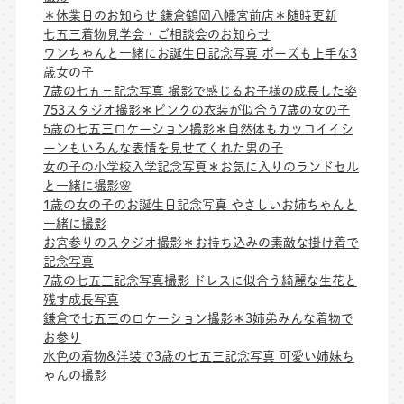
＊休業日のお知らせ 鎌倉鶴岡八幡宮前店＊随時更新
七五三着物見学会・ご相談会のお知らせ
ワンちゃんと一緒にお誕生日記念写真 ポーズも上手な3
歳女の子
7歳の七五三記念写真 撮影で感じるお子様の成長した姿
753スタジオ撮影＊ピンクの衣装が似合う7歳の女の子
5歳の七五三ロケーション撮影＊自然体もカッコイイシ
ーンもいろんな表情を見せてくれた男の子
女の子の小学校入学記念写真＊お気に入りのランドセル
と一緒に撮影🌸
1歳の女の子のお誕生日記念写真 やさしいお姉ちゃんと
一緒に撮影
お宮参りのスタジオ撮影＊お持ち込みの素敵な掛け着で
記念写真
7歳の七五三記念写真撮影 ドレスに似合う綺麗な生花と
残す成長写真
鎌倉で七五三のロケーション撮影＊3姉弟みんな着物で
お参り
水色の着物&洋装で3歳の七五三記念写真 可愛い姉妹ち
ゃんの撮影