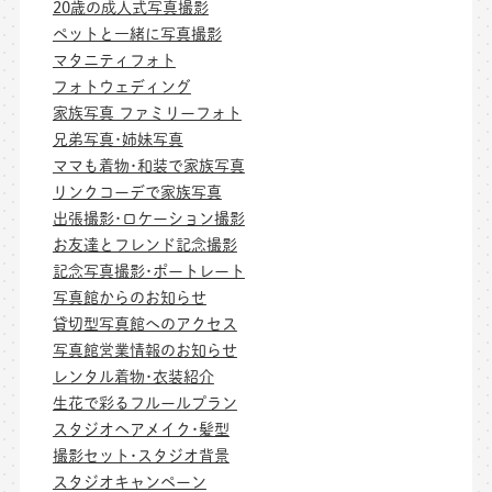
20歳の成人式写真撮影
ペットと一緒に写真撮影
マタニティフォト
フォトウェディング
家族写真 ファミリーフォト
兄弟写真･姉妹写真
ママも着物･和装で家族写真
リンクコーデで家族写真
出張撮影･ロケーション撮影
お友達とフレンド記念撮影
記念写真撮影･ポートレート
写真館からのお知らせ
貸切型写真館へのアクセス
写真館営業情報のお知らせ
レンタル着物･衣装紹介
生花で彩るフルールプラン
スタジオヘアメイク･髪型
撮影セット･スタジオ背景
スタジオキャンペーン