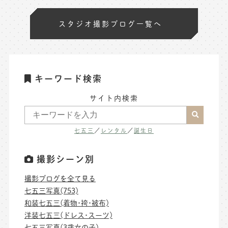
スタジオ撮影ブログ一覧へ
キーワード検索
サイト内検索
七五三
／
レンタル
／
誕生日
撮影シーン別
撮影ブログを全て見る
七五三写真(753)
和装七五三(着物･袴･被布)
洋装七五三(ドレス･スーツ)
七五三写真(3歳女の子)