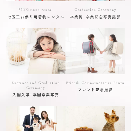
753Kimono rental
Graduation Ceremony
七五三お参り用着物レンタル
卒業袴･卒業記念写真撮影
Entrance and Graduation
Friends Commemorative Photo
Ceremony
フレンド記念撮影
入園入学･卒園卒業写真