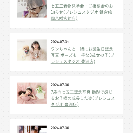
七五三着物見学会・ご相談会のお
知らせ(プレシュスタジオ 鎌倉鶴
岡八幡宮前店)
2026.07.31
ワンちゃんと一緒にお誕生日記念
写真 ポーズも上手な3歳女の子(プ
レシュスタジオ 豊洲店)
2026.07.30
7歳の七五三記念写真 撮影で感じ
るお子様の成長した姿(プレシュス
タジオ 豊洲店)
2026.07.30