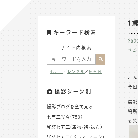
1
キーワード検索
202
サイト内検索
ベビ
七五三
／
レンタル
／
誕生日
こん
今回
撮影シーン別
撮影
撮影ブログを全て見る
場所
七五三写真(753)
る笑
和装七五三(着物･袴･被布)
洋装七五三(ドレス･スーツ)