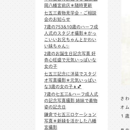
岡八幡宮前店＊随時更新
七五三着物見学会・ご相談
会のお知らせ
7歳の753&10歳のハーフ成
人式のスタジオ撮影＊かっ
こいいお兄ちゃんとかわい
い妹ちゃん✨
2歳のお誕生日記念写真 好
奇心旺盛で元気いっぱいな
女の子
七五三記念に洋装でスタジ
オ写真撮影＊元気いっぱい
な3歳の女の子👧💕
7歳の七五三&ハーフ成人式
さわ
の記念写真撮影 姉妹で着物
姿の記念日
オム
鎌倉で七五三ロケーション
１歳
写真＊新緑を活かした八幡
宮撮影