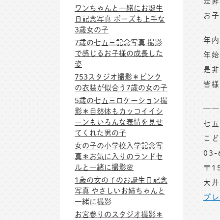
是非
ワンちゃんと一緒にお誕生
お子
日記念写真 ポーズも上手な
3歳女の子
年内
7歳の七五三記念写真 撮影
で感じるお子様の成長した
年始
姿
是非
753スタジオ撮影＊ピンク
皆様
の衣装が似合う7歳の女の子
5歳の七五三ロケーション撮
——
影＊自然体もカッコイイシ
ーンもいろんな表情を見せ
七五
てくれた男の子
こど
女の子の小学校入学記念写
03-
真＊お気に入りのランドセ
ルと一緒に撮影🌸
〒1
1歳の女の子のお誕生日記念
大井
写真 やさしいお姉ちゃんと
プレ
一緒に撮影
お宮参りのスタジオ撮影＊