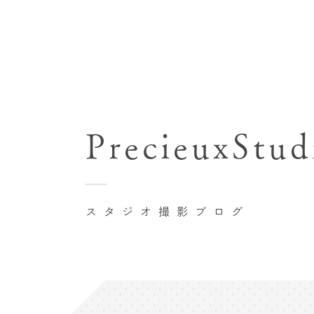
七五三(753)写真撮影
関東･東京都近郊
バースデーフォト撮影
PrecieuxStud
豊洲店
卒業袴･卒業写真撮影
自由が丘店
家族写真･記念写真撮影
八王子店
初節句記念写真撮影
スタジオ撮影ブログ
横浜港北店 et Fleur
鎌倉鶴岡八幡宮前店