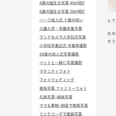
4歳の誕生日写真 4thHBD
5歳の誕生日写真 5thHBD
ハーフ成人式 十歳の祝い
とて
入園入学・卒園卒業写真
白の
ランドセルで入学記念写真
カリ
小学校卒業記念 卒業袴撮影
20歳の成人式写真撮影
ペットと一緒に写真撮影
マタニティフォト
フォトウェディング
家族写真 ファミリーフォト
兄弟写真･姉妹写真
ママも着物･和装で家族写真
リンクコーデで家族写真