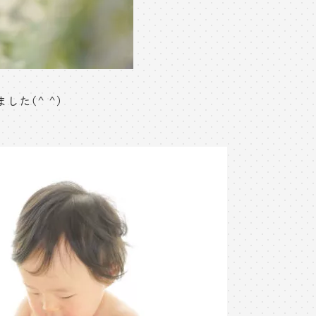
た(^ ^)