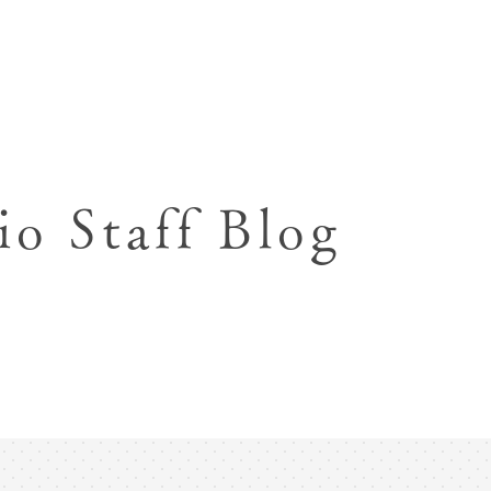
七五三お参り用着物レンタル
お宮参り写真撮影
ハーフバースデー撮影
成人式写真撮影
io Staff Blog
入園入学･卒園卒業記念撮影
ハーフ成人式･10歳
ペット写真撮影
マタニティフォト撮影
フレンド記念撮影
フォトウェディング