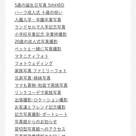
5歳の誕生日写真 5thHBD
ハーフ成人式 十歳の祝い
入園入学・卒園卒業写真
ランドセルで入学記念写真
小学校卒業記念 卒業袴撮影
20歳の成人式写真撮影
ペットと一緒に写真撮影
マタニティフォト
フォトウェディング
家族写真 ファミリーフォト
兄弟写真･姉妹写真
ママも着物･和装で家族写真
リンクコーデで家族写真
出張撮影･ロケーション撮影
お友達とフレンド記念撮影
記念写真撮影･ポートレート
写真館からのお知らせ
貸切型写真館へのアクセス