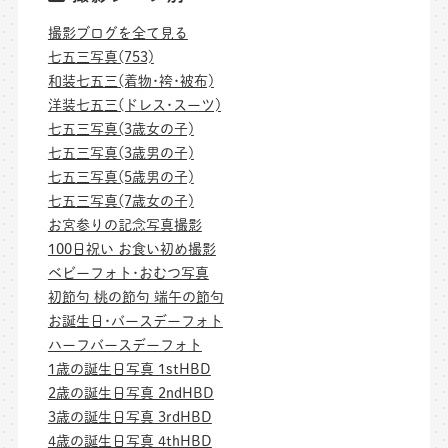
撮影ブログを全て見る
七五三写真(753)
和装七五三(着物･袴･被布)
洋装七五三(ドレス･スーツ)
七五三写真(3歳女の子)
七五三写真(3歳男の子)
七五三写真(5歳男の子)
七五三写真(7歳女の子)
お宮参りの記念写真撮影
100日祝い お食い初め撮影
ベビーフォト･おむつ写真
初節句 桃の節句 端午の節句
お誕生日･バースデーフォト
ハーフバースデーフォト
1歳の誕生日写真 1stHBD
2歳の誕生日写真 2ndHBD
3歳の誕生日写真 3rdHBD
4歳の誕生日写真 4thHBD