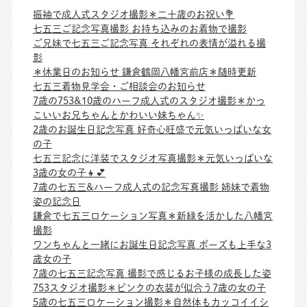
振袖で成人式スタジオ撮影＊二十歳のお祝い💐
七五三ご記念写真撮影 お持ち込みのお着物で撮影
ご兄妹で七五三ご記念写真 それぞれの表情が溢れる撮
影
＊休業日のお知らせ 鎌倉鶴岡八幡宮前店＊随時更新
七五三着物見学会・ご相談会のお知らせ
7歳の753&10歳のハーフ成人式のスタジオ撮影＊かっ
こいいお兄ちゃんとかわいい妹ちゃん✨
2歳のお誕生日記念写真 好奇心旺盛で元気いっぱいな女
の子
七五三記念に洋装でスタジオ写真撮影＊元気いっぱいな
3歳の女の子👧💕
7歳の七五三&ハーフ成人式の記念写真撮影 姉妹で着物
姿の記念日
鎌倉で七五三ロケーション写真＊新緑を活かした八幡宮
撮影
ワンちゃんと一緒にお誕生日記念写真 ポーズも上手な3
歳女の子
7歳の七五三記念写真 撮影で感じるお子様の成長した姿
753スタジオ撮影＊ピンクの衣装が似合う7歳の女の子
5歳の七五三ロケーション撮影＊自然体もカッコイイシ