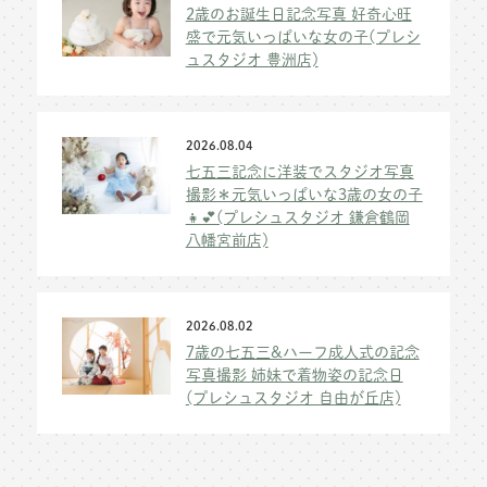
2歳のお誕生日記念写真 好奇心旺
盛で元気いっぱいな女の子(プレシ
ュスタジオ 豊洲店)
2026.08.04
七五三記念に洋装でスタジオ写真
撮影＊元気いっぱいな3歳の女の子
👧💕(プレシュスタジオ 鎌倉鶴岡
八幡宮前店)
2026.08.02
7歳の七五三&ハーフ成人式の記念
写真撮影 姉妹で着物姿の記念日
(プレシュスタジオ 自由が丘店)