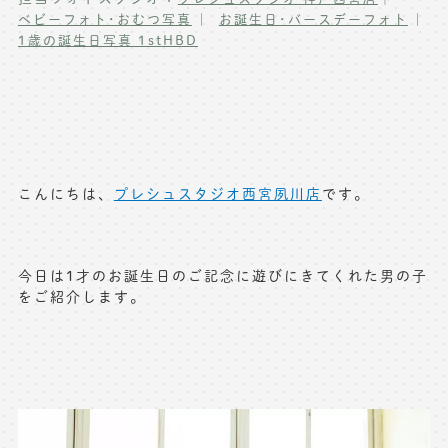
ベビーフォト･おむつ写真
お誕生日･バースデーフォト
写真商品一覧
ペット写真撮影
1歳の誕生日写真 1stHBD
マタニティフォト撮影
お祝いギフトカード
初節句記念写真撮影
出張撮影(鎌倉)
フレンド記念撮影
キャンペーン･限定プラン情報
フォトウェディング
こんにちは、
プレシュスタジオ西宮夙川店
です。
無料会員登録
料金シミュレーション
今日は1才のお誕生日のご記念に遊びにきてくれた男の子
をご紹介します。
お問い合わせ窓口
店舗情報についてはお手数ですが
各店舗までお問い合わせください
toiawase@precieux-studio.com