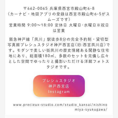
〒662-0065 兵庫県西宮市殿山町6-8
(カーナビ・地図アプリの登録は西宮市殿山町6-5がス
ムーズです)
営業時間 9:00〜18:00 定休日 火曜日･水曜日※祝日
は営業
阪急神戸線「夙川」駅徒歩8分の完全予約制・貸切型
写真館プレシュスタジオ神戸西宮店(旧:西宮夙川店)で
す。モダンで美しい街夙川の歴史情緒ある閑静な住宅
地にあり、総面積180㎡、多数のセットを完備し広々
とした空間でゆったりと撮影いただける洋館フォトス
タジオです。
プレシュスタジオ
神戸西宮店
Instagram
www.precieux-studio.com/studio_kansai/nishino
miya-syukugawa/