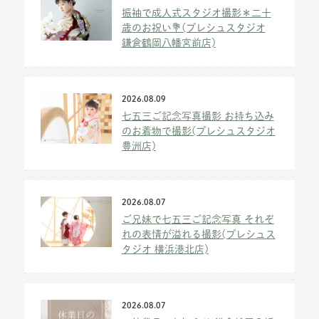
振袖で成人式スタジオ撮影＊二十
歳のお祝い💐(プレシュスタジオ
鎌倉鶴岡八幡宮前店)
2026.08.09
七五三ご記念写真撮影 お持ち込み
のお着物で撮影(プレシュスタジオ
豊洲店)
2026.08.07
ご兄妹で七五三ご記念写真 それぞ
れの表情が溢れる撮影(プレシュス
タジオ 横浜港北店)
2026.08.07