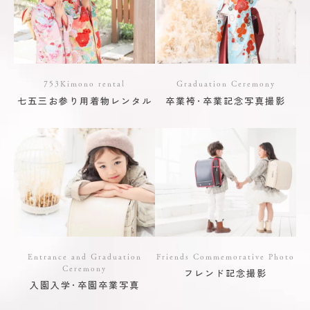
753Kimono rental
Graduation Ceremony
七五三お参り用着物レンタル
卒業袴･卒業記念写真撮影
Entrance and Graduation
Friends Commemorative Photo
Ceremony
フレンド記念撮影
入園入学･卒園卒業写真