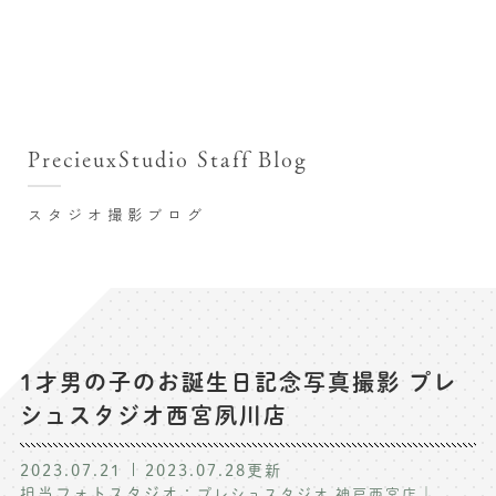
撮影シーン・料金
撮影シーン・料金TOP
スタジオ店舗
七五三(753)写真撮影
撮影のステップ・流れ
関東･東京都近郊
PrecieuxStudio Staff Blog
七五三お参り用着物レンタル
豊洲店
プレシュスタジオが選ばれる理由
お宮参り写真撮影
スタジオ撮影ブログ
自由が丘店
バースデーフォト撮影
レンタル着物･衣装
八王子店
ハーフバースデー撮影
お客様の声
横浜港北店 et Fleur
成人式写真撮影
鎌倉鶴岡八幡宮前店
スタジオブログ
卒業袴･卒業写真撮影
1才男の子のお誕生日記念写真撮影 プレ
シュスタジオ西宮夙川店
入園入学･卒園卒業記念撮影
記念撮影コラム
ハーフ成人式･10歳の祝い記念撮影
2023.07.21
2023.07.28
更新
よくある質問
担当フォトスタジオ：
｜
プレシュスタジオ 神戸西宮店
家族写真･記念写真撮影