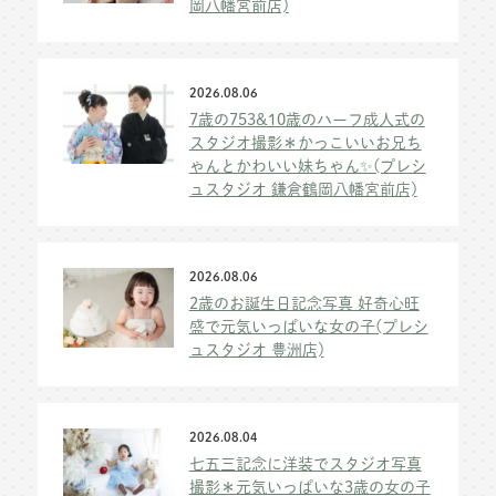
岡八幡宮前店)
2026.08.06
7歳の753&10歳のハーフ成人式の
スタジオ撮影＊かっこいいお兄ち
ゃんとかわいい妹ちゃん✨(プレシ
ュスタジオ 鎌倉鶴岡八幡宮前店)
2026.08.06
2歳のお誕生日記念写真 好奇心旺
盛で元気いっぱいな女の子(プレシ
ュスタジオ 豊洲店)
2026.08.04
七五三記念に洋装でスタジオ写真
撮影＊元気いっぱいな3歳の女の子