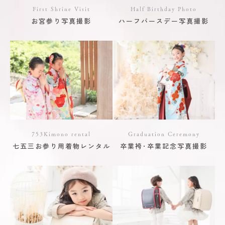
First Shrine Visit
Half Birthday Photo
お宮参り写真撮影
ハーフバースデー写真撮影
753Kimono rental
Graduation Ceremony
七五三お参り用着物レンタル
卒業袴･卒業記念写真撮影