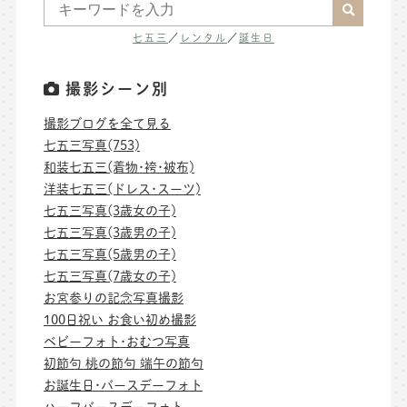
七五三
／
レンタル
／
誕生日
撮影シーン別
撮影ブログを全て見る
七五三写真(753)
和装七五三(着物･袴･被布)
洋装七五三(ドレス･スーツ)
七五三写真(3歳女の子)
七五三写真(3歳男の子)
七五三写真(5歳男の子)
七五三写真(7歳女の子)
お宮参りの記念写真撮影
100日祝い お食い初め撮影
ベビーフォト･おむつ写真
初節句 桃の節句 端午の節句
お誕生日･バースデーフォト
ハーフバースデーフォト