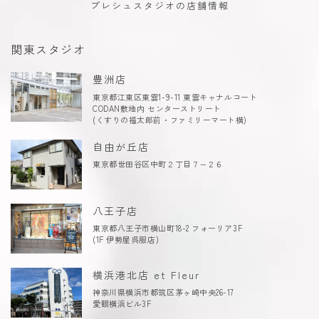
プレシュスタジオの店舗情報
関東スタジオ
豊洲店
東京都江東区東雲1-9-11 東雲キャナルコート
CODAN敷地内 センターストリート
(くすりの福太郎前・ファミリーマート横)
自由が丘店
東京都世田谷区中町２丁目７−２６
八王子店
東京都八王子市横山町18-2 フォーリア3F
(1F 伊勢屋呉服店)
横浜港北店 et Fleur
神奈川県横浜市都筑区茅ヶ崎中央26-17
愛眼横浜ビル3F