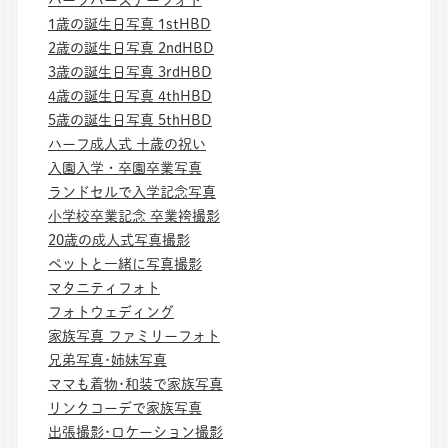
1歳の誕生日写真 1stHBD
2歳の誕生日写真 2ndHBD
3歳の誕生日写真 3rdHBD
4歳の誕生日写真 4thHBD
5歳の誕生日写真 5thHBD
ハーフ成人式 十歳の祝い
入園入学・卒園卒業写真
ランドセルで入学記念写真
小学校卒業記念 卒業袴撮影
20歳の成人式写真撮影
ペットと一緒に写真撮影
マタニティフォト
フォトウェディング
家族写真 ファミリーフォト
兄弟写真･姉妹写真
ママも着物･和装で家族写真
リンクコーデで家族写真
出張撮影･ロケーション撮影