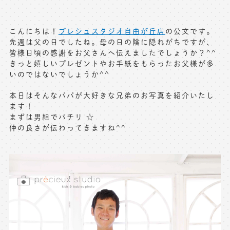
写真商品一覧
ペット写真撮影
こんにちは！
プレシュスタジオ自由が丘店
の公文です。
マタニティフォト撮影
お祝いギフトカード
先週は父の日でしたね。母の日の陰に隠れがちですが、
皆様日頃の感謝をお父さんへ伝えましたでしょうか？^^
初節句記念写真撮影
きっと嬉しいプレゼントやお手紙をもらったお父様が多
出張撮影(鎌倉)
いのではないでしょうか^^
フレンド記念撮影
キャンペーン･限定プラン情報
フォトウェディング
本日はそんなパパが大好きな兄弟のお写真を紹介いたし
ます！
無料会員登録
まずは男組でパチリ ☆
仲の良さが伝わってきますね^^
料金シミュレーション
お問い合わせ窓口
店舗情報についてはお手数ですが
各店舗までお問い合わせください
toiawase@precieux-studio.com