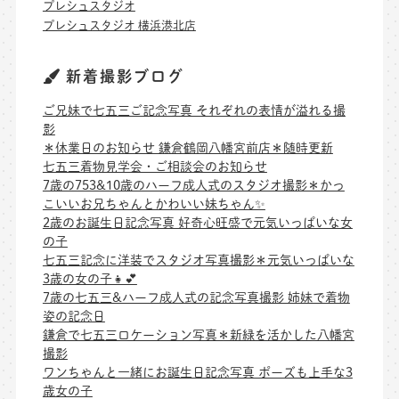
プレシュスタジオ
プレシュスタジオ 横浜港北店
新着撮影ブログ
ご兄妹で七五三ご記念写真 それぞれの表情が溢れる撮
影
＊休業日のお知らせ 鎌倉鶴岡八幡宮前店＊随時更新
七五三着物見学会・ご相談会のお知らせ
7歳の753&10歳のハーフ成人式のスタジオ撮影＊かっ
こいいお兄ちゃんとかわいい妹ちゃん✨
2歳のお誕生日記念写真 好奇心旺盛で元気いっぱいな女
の子
七五三記念に洋装でスタジオ写真撮影＊元気いっぱいな
3歳の女の子👧💕
7歳の七五三&ハーフ成人式の記念写真撮影 姉妹で着物
姿の記念日
鎌倉で七五三ロケーション写真＊新緑を活かした八幡宮
撮影
ワンちゃんと一緒にお誕生日記念写真 ポーズも上手な3
歳女の子