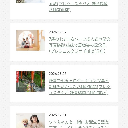
👧💕(プレシュスタジオ 鎌倉鶴岡
八幡宮前店)
2026.08.02
7歳の七五三&ハーフ成人式の記念
写真撮影 姉妹で着物姿の記念日
(プレシュスタジオ 自由が丘店)
2026.08.02
鎌倉で七五三ロケーション写真＊
新緑を活かした八幡宮撮影(プレシ
ュスタジオ 鎌倉鶴岡八幡宮前店)
2026.07.31
ワンちゃんと一緒にお誕生日記念
写真 ポーズも上手な3歳女の子(プ