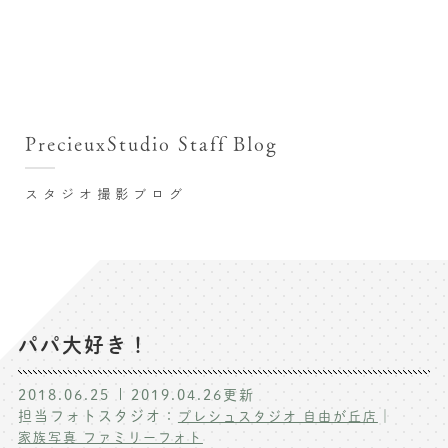
撮影シーン・料金
撮影シーン・料金TOP
スタジオ店舗
七五三(753)写真撮影
撮影のステップ・流れ
関東･東京都近郊
PrecieuxStudio Staff Blog
七五三お参り用着物レンタル
豊洲店
プレシュスタジオが選ばれる理由
お宮参り写真撮影
スタジオ撮影ブログ
自由が丘店
バースデーフォト撮影
レンタル着物･衣装
八王子店
ハーフバースデー撮影
お客様の声
横浜港北店 et Fleur
成人式写真撮影
鎌倉鶴岡八幡宮前店
スタジオブログ
卒業袴･卒業写真撮影
パパ大好き！
入園入学･卒園卒業記念撮影
記念撮影コラム
2018.06.25
2019.04.26
更新
ハーフ成人式･10歳の祝い記念撮影
担当フォトスタジオ：
｜
プレシュスタジオ 自由が丘店
よくある質問
家族写真 ファミリーフォト
家族写真･記念写真撮影