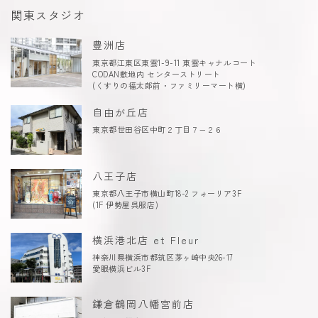
関東スタジオ
豊洲店
東京都江東区東雲1-9-11 東雲キャナルコート
CODAN敷地内 センターストリート
(くすりの福太郎前・ファミリーマート横)
自由が丘店
東京都世田谷区中町２丁目７−２６
八王子店
東京都八王子市横山町18-2 フォーリア3F
(1F 伊勢屋呉服店)
横浜港北店 et Fleur
神奈川県横浜市都筑区茅ヶ崎中央26-17
愛眼横浜ビル3F
鎌倉鶴岡八幡宮前店