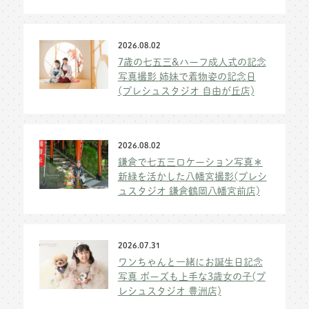
2026.08.02
7歳の七五三&ハーフ成人式の記念
写真撮影 姉妹で着物姿の記念日
(プレシュスタジオ 自由が丘店)
2026.08.02
鎌倉で七五三ロケーション写真＊
新緑を活かした八幡宮撮影(プレシ
ュスタジオ 鎌倉鶴岡八幡宮前店)
2026.07.31
ワンちゃんと一緒にお誕生日記念
写真 ポーズも上手な3歳女の子(プ
レシュスタジオ 豊洲店)