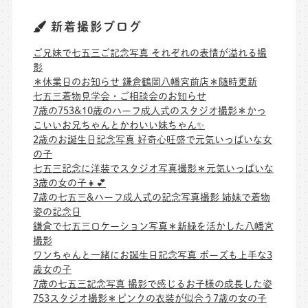
新着撮影ブログ
ご兄妹で七五三ご記念写真 それぞれの表情が溢れる撮
影
＊休業日のお知らせ 鎌倉鶴岡八幡宮前店＊随時更新
七五三着物見学会・ご相談会のお知らせ
7歳の753&10歳のハーフ成人式のスタジオ撮影＊かっ
こいいお兄ちゃんとかわいい妹ちゃん✨
2歳のお誕生日記念写真 好奇心旺盛で元気いっぱいな女
の子
七五三記念に洋装でスタジオ写真撮影＊元気いっぱいな
3歳の女の子👧💕
7歳の七五三&ハーフ成人式の記念写真撮影 姉妹で着物
姿の記念日
鎌倉で七五三ロケーション写真＊新緑を活かした八幡宮
撮影
ワンちゃんと一緒にお誕生日記念写真 ポーズも上手な3
歳女の子
7歳の七五三記念写真 撮影で感じるお子様の成長した姿
753スタジオ撮影＊ピンクの衣装が似合う7歳の女の子