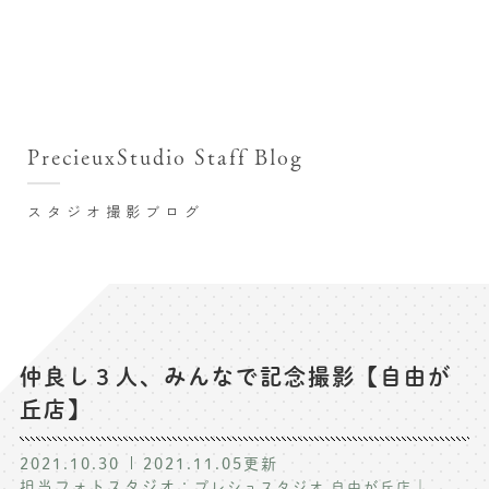
撮影シーン・料金
撮影シーン・料金TOP
スタジオ店舗
七五三(753)写真撮影
撮影のステップ・流れ
関東･東京都近郊
PrecieuxStudio Staff Blog
七五三お参り用着物レンタル
豊洲店
プレシュスタジオが選ばれる理由
お宮参り写真撮影
スタジオ撮影ブログ
自由が丘店
バースデーフォト撮影
レンタル着物･衣装
八王子店
ハーフバースデー撮影
お客様の声
横浜港北店 et Fleur
成人式写真撮影
鎌倉鶴岡八幡宮前店
スタジオブログ
卒業袴･卒業写真撮影
仲良し３人、みんなで記念撮影【自由が
丘店】
入園入学･卒園卒業記念撮影
記念撮影コラム
ハーフ成人式･10歳の祝い記念撮影
2021.10.30
2021.11.05
更新
よくある質問
担当フォトスタジオ：
｜
プレシュスタジオ 自由が丘店
家族写真･記念写真撮影