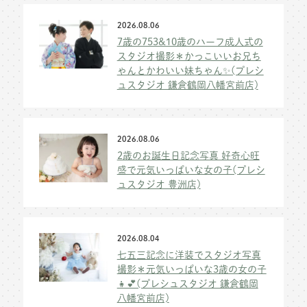
2026.08.06
7歳の753&10歳のハーフ成人式の
スタジオ撮影＊かっこいいお兄ち
ゃんとかわいい妹ちゃん✨(プレシ
ュスタジオ 鎌倉鶴岡八幡宮前店)
2026.08.06
2歳のお誕生日記念写真 好奇心旺
盛で元気いっぱいな女の子(プレシ
ュスタジオ 豊洲店)
2026.08.04
七五三記念に洋装でスタジオ写真
撮影＊元気いっぱいな3歳の女の子
👧💕(プレシュスタジオ 鎌倉鶴岡
八幡宮前店)