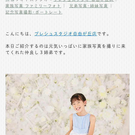
家族写真 ファミリーフォト
兄弟写真･姉妹写真
写真商品一覧
ペット写真撮影
記念写真撮影･ポートレート
マタニティフォト撮影
お祝いギフトカード
初節句記念写真撮影
こんにちは、
プレシュスタジオ自由が丘店
です。
出張撮影(鎌倉)
フレンド記念撮影
本日ご紹介するのは元気いっぱいに家族写真を撮りに来
てくれた仲良し３姉弟です。
キャンペーン･限定プラン情報
フォトウェディング
無料会員登録
料金シミュレーション
お問い合わせ窓口
店舗情報についてはお手数ですが
各店舗までお問い合わせください
toiawase@precieux-studio.com