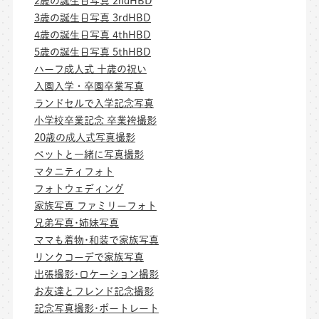
2歳の誕生日写真 2ndHBD
3歳の誕生日写真 3rdHBD
4歳の誕生日写真 4thHBD
5歳の誕生日写真 5thHBD
ハーフ成人式 十歳の祝い
入園入学・卒園卒業写真
ランドセルで入学記念写真
小学校卒業記念 卒業袴撮影
20歳の成人式写真撮影
ペットと一緒に写真撮影
マタニティフォト
フォトウェディング
家族写真 ファミリーフォト
兄弟写真･姉妹写真
ママも着物･和装で家族写真
リンクコーデで家族写真
出張撮影･ロケーション撮影
お友達とフレンド記念撮影
記念写真撮影･ポートレート