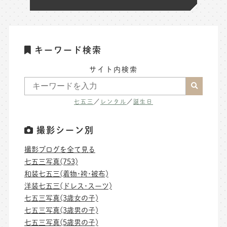
キーワード検索
サイト内検索
七五三
／
レンタル
／
誕生日
撮影シーン別
撮影ブログを全て見る
七五三写真(753)
和装七五三(着物･袴･被布)
洋装七五三(ドレス･スーツ)
七五三写真(3歳女の子)
七五三写真(3歳男の子)
七五三写真(5歳男の子)