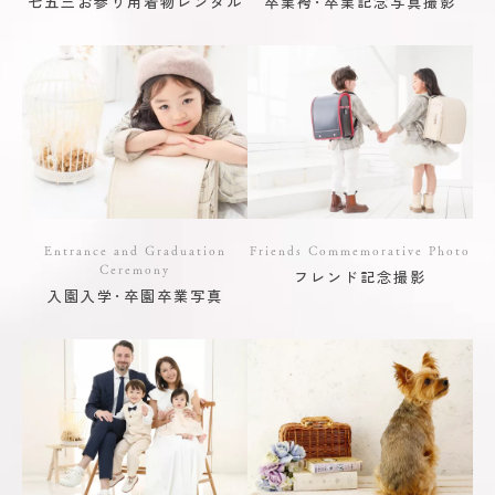
七五三お参り用着物レンタル
卒業袴･卒業記念写真撮影
Entrance and Graduation
Friends Commemorative Photo
Ceremony
フレンド記念撮影
入園入学･卒園卒業写真