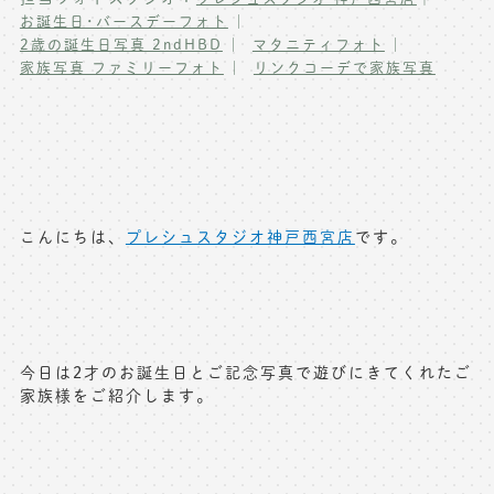
お誕生日･バースデーフォト
写真商品一覧
ペット写真撮影
2歳の誕生日写真 2ndHBD
マタニティフォト
家族写真 ファミリーフォト
リンクコーデで家族写真
マタニティフォト撮影
お祝いギフトカード
初節句記念写真撮影
出張撮影(鎌倉)
フレンド記念撮影
キャンペーン･限定プラン情報
フォトウェディング
こんにちは、
プレシュスタジオ神戸西宮店
です。
無料会員登録
料金シミュレーション
お問い合わせ窓口
今日は2才のお誕生日とご記念写真で遊びにきてくれたご
家族様をご紹介します。
店舗情報についてはお手数ですが
各店舗までお問い合わせください
toiawase@precieux-studio.com