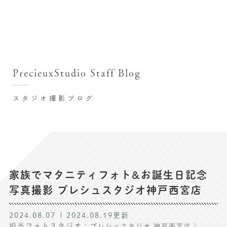
撮影シーン・料金
撮影シーン・料金TOP
スタジオ店舗
七五三(753)写真撮影
撮影のステップ・流れ
関東･東京都近郊
PrecieuxStudio Staff Blog
七五三お参り用着物レンタル
豊洲店
プレシュスタジオが選ばれる理由
お宮参り写真撮影
スタジオ撮影ブログ
自由が丘店
バースデーフォト撮影
レンタル着物･衣装
八王子店
ハーフバースデー撮影
お客様の声
横浜港北店 et Fleur
成人式写真撮影
鎌倉鶴岡八幡宮前店
スタジオブログ
卒業袴･卒業写真撮影
家族でマタニティフォト&お誕生日記念
写真撮影 プレシュスタジオ神戸西宮店
入園入学･卒園卒業記念撮影
記念撮影コラム
ハーフ成人式･10歳の祝い記念撮影
2024.08.07
2024.08.19
更新
よくある質問
担当フォトスタジオ：
｜
プレシュスタジオ 神戸西宮店
家族写真･記念写真撮影