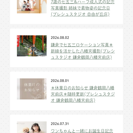
7歳の七五三&ハーフ成人式の記念
写真撮影 姉妹で着物姿の記念日
(プレシュスタジオ 自由が丘店)
2026.08.02
鎌倉で七五三ロケーション写真＊
新緑を活かした八幡宮撮影(プレシ
ュスタジオ 鎌倉鶴岡八幡宮前店)
2026.08.01
＊休業日のお知らせ 鎌倉鶴岡八幡
宮前店＊随時更新(プレシュスタジ
オ 鎌倉鶴岡八幡宮前店)
2026.07.31
ワンちゃんと一緒にお誕生日記念