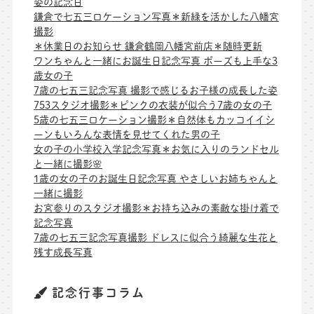
姿の記念日
鎌倉で七五三ロケーション写真＊新緑を活かした八幡宮
撮影
＊休業日のお知らせ 鎌倉鶴岡八幡宮前店＊随時更新
ワンちゃんと一緒にお誕生日記念写真 ポーズも上手な3
歳女の子
7歳の七五三記念写真 撮影で感じるお子様の成長した姿
753スタジオ撮影＊ピンクの衣装が似合う7歳の女の子
5歳の七五三ロケーション撮影＊自然体もカッコイイシ
ーンもいろんな表情を見せてくれた男の子
女の子の小学校入学記念写真＊お気に入りのランドセル
と一緒に撮影🌸
1歳の女の子のお誕生日記念写真 やさしいお姉ちゃんと
一緒に撮影
お宮参りのスタジオ撮影＊お持ち込みの素敵な掛け着で
記念写真
7歳の七五三記念写真撮影 ドレスに似合う綺麗な生花と
残す成長写真
記念行事コラム