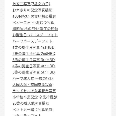
七五三写真(7歳女の子)
お宮参りの記念写真撮影
100日祝い お食い初め撮影
ベビーフォト･おむつ写真
初節句 桃の節句 端午の節句
お誕生日･バースデーフォト
ハーフバースデーフォト
1歳の誕生日写真 1stHBD
2歳の誕生日写真 2ndHBD
3歳の誕生日写真 3rdHBD
4歳の誕生日写真 4thHBD
5歳の誕生日写真 5thHBD
ハーフ成人式 十歳の祝い
入園入学・卒園卒業写真
ランドセルで入学記念写真
小学校卒業記念 卒業袴撮影
20歳の成人式写真撮影
ペットと一緒に写真撮影
マタニティフォト