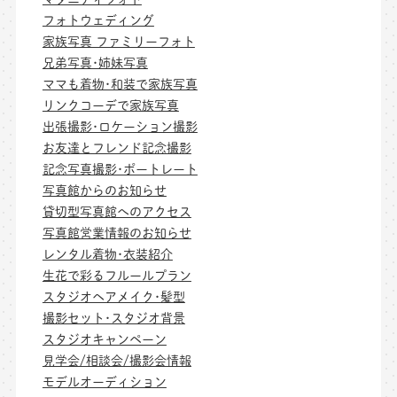
フォトウェディング
家族写真 ファミリーフォト
兄弟写真･姉妹写真
ママも着物･和装で家族写真
リンクコーデで家族写真
出張撮影･ロケーション撮影
お友達とフレンド記念撮影
記念写真撮影･ポートレート
写真館からのお知らせ
貸切型写真館へのアクセス
写真館営業情報のお知らせ
レンタル着物･衣装紹介
生花で彩るフルールプラン
スタジオヘアメイク･髪型
撮影セット･スタジオ背景
スタジオキャンペーン
見学会/相談会/撮影会情報
モデルオーディション