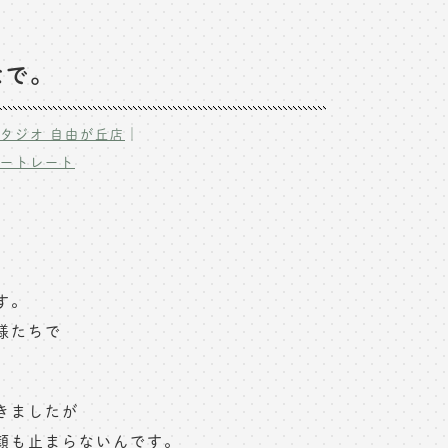
なで。
｜
タジオ 自由が丘店
ポートレート
す。
様たちで
きましたが
顔も止まらないんです。