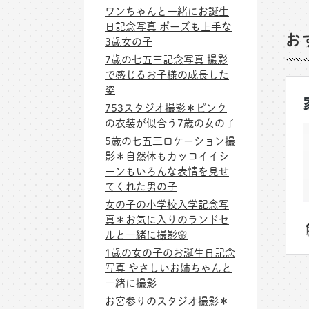
ワンちゃんと一緒にお誕生
日記念写真 ポーズも上手な
お
3歳女の子
7歳の七五三記念写真 撮影
で感じるお子様の成長した
姿
753スタジオ撮影＊ピンク
の衣装が似合う7歳の女の子
5歳の七五三ロケーション撮
影＊自然体もカッコイイシ
ーンもいろんな表情を見せ
てくれた男の子
女の子の小学校入学記念写
真＊お気に入りのランドセ
ルと一緒に撮影🌸
1歳の女の子のお誕生日記念
写真 やさしいお姉ちゃんと
一緒に撮影
お宮参りのスタジオ撮影＊