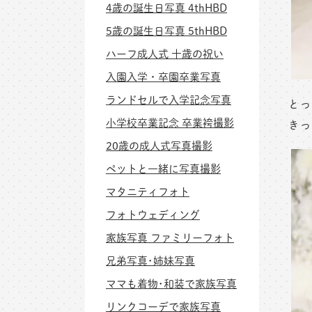
4歳の誕生日写真 4thHBD
5歳の誕生日写真 5thHBD
ハーフ成人式 十歳の祝い
入園入学・卒園卒業写真
ランドセルで入学記念写真
とっ
小学校卒業記念 卒業袴撮影
きっ
20歳の成人式写真撮影
ペットと一緒に写真撮影
マタニティフォト
フォトウェディング
家族写真 ファミリーフォト
兄弟写真･姉妹写真
ママも着物･和装で家族写真
リンクコーデで家族写真