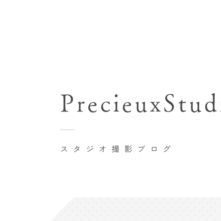
七五三(753)写真撮影
関東･東京都近郊
バースデーフォト撮影
PrecieuxStud
豊洲店
卒業袴･卒業写真撮影
自由が丘店
家族写真･記念写真撮影
八王子店
初節句記念写真撮影
スタジオ撮影ブログ
横浜港北店 et Fleur
鎌倉鶴岡八幡宮前店