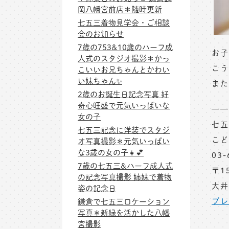
岡八幡宮前店＊随時更新
七五三着物見学会・ご相談
会のお知らせ
7歳の753&10歳のハーフ成
お子
人式のスタジオ撮影＊かっ
こう
こいいお兄ちゃんとかわい
い妹ちゃん✨
また
2歳のお誕生日記念写真 好
奇心旺盛で元気いっぱいな
——
女の子
七五
七五三記念に洋装でスタジ
こど
オ写真撮影＊元気いっぱい
な3歳の女の子👧💕
03-
7歳の七五三&ハーフ成人式
〒1
の記念写真撮影 姉妹で着物
大井
姿の記念日
プレ
鎌倉で七五三ロケーション
写真＊新緑を活かした八幡
宮撮影