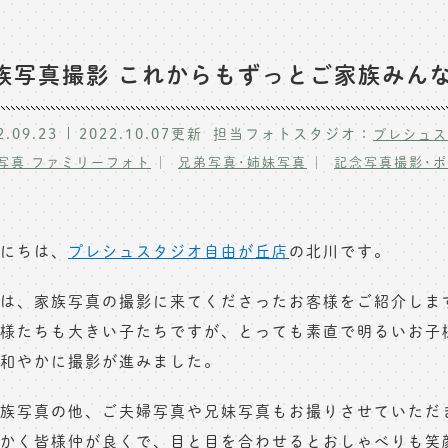
族写真撮影 これからもずっとご家族みん
2.09.23
2022.10.07
更新
担当フォトスタジオ：
プレシュス
写真 ファミリーフォト
兄弟写真･姉妹写真
記念写真撮影･
にちは、
プレシュスタジオ自由が丘店
の北川です。
は、家族写真の撮影に来てくださったお客様をご紹介しま
様たちも大きい子たちですが、とっても素直で明るいお子
和やかに撮影が進みました。
族写真の他、ご夫婦写真や兄妹写真もお撮りさせていただ
かく皆様仲が良くで、目と目を合わせるとおしゃべりも笑