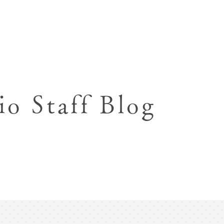
七五三お参り用着物レンタル
お宮参り写真撮影
ハーフバースデー撮影
成人式写真撮影
io Staff Blog
入園入学･卒園卒業記念撮影
ハーフ成人式･10歳
ペット写真撮影
マタニティフォト撮影
フレンド記念撮影
フォトウェディング