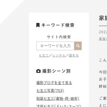
家
キーワード検索
202
サイト内検索
家族
七五三
／
レンタル
／
誕生日
こん
撮影シーン別
今回
お子
撮影ブログを全て見る
終始
七五三写真(753)
ご家
和装七五三(着物･袴･被布)
とに
洋装七五三(ドレス･スーツ)