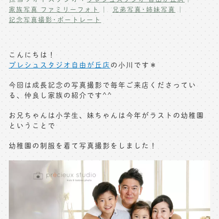
家族写真 ファミリーフォト
兄弟写真･姉妹写真
写真商品一覧
ペット写真撮影
記念写真撮影･ポートレート
マタニティフォト撮影
お祝いギフトカード
初節句記念写真撮影
こんにちは！
出張撮影(鎌倉)
プレシュスタジオ自由が丘店
の小川です＊
フレンド記念撮影
今回は成長記念の写真撮影で毎年ご来店くださってい
キャンペーン･限定プラン情報
フォトウェディング
る、仲良し家族の紹介です^^
無料会員登録
お兄ちゃんは小学生、妹ちゃんは今年がラストの幼稚園
ということで
料金シミュレーション
幼稚園の制服を着て写真撮影をしました！
お問い合わせ窓口
店舗情報についてはお手数ですが
各店舗までお問い合わせください
toiawase@precieux-studio.com