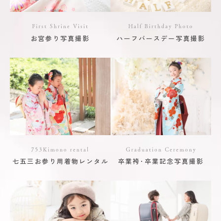
First Shrine Visit
Half Birthday Photo
お宮参り写真撮影
ハーフバースデー写真撮影
753Kimono rental
Graduation Ceremony
七五三お参り用着物レンタル
卒業袴･卒業記念写真撮影