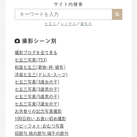
サイト内検索
七五三
／
レンタル
／
誕生日
撮影シーン別
撮影ブログを全て見る
七五三写真(753)
和装七五三(着物･袴･被布)
洋装七五三(ドレス･スーツ)
七五三写真(3歳女の子)
七五三写真(3歳男の子)
七五三写真(5歳男の子)
七五三写真(7歳女の子)
お宮参りの記念写真撮影
100日祝い お食い初め撮影
ベビーフォト･おむつ写真
初節句 桃の節句 端午の節句