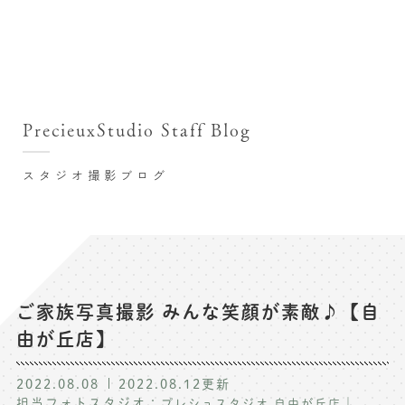
撮影シーン・料金
撮影シーン・料金TOP
スタジオ店舗
七五三(753)写真撮影
撮影のステップ・流れ
関東･東京都近郊
PrecieuxStudio Staff Blog
七五三お参り用着物レンタル
豊洲店
プレシュスタジオが選ばれる理由
お宮参り写真撮影
スタジオ撮影ブログ
自由が丘店
バースデーフォト撮影
レンタル着物･衣装
八王子店
ハーフバースデー撮影
お客様の声
横浜港北店 et Fleur
成人式写真撮影
鎌倉鶴岡八幡宮前店
スタジオブログ
卒業袴･卒業写真撮影
ご家族写真撮影 みんな笑顔が素敵♪【自
由が丘店】
入園入学･卒園卒業記念撮影
記念撮影コラム
ハーフ成人式･10歳の祝い記念撮影
2022.08.08
2022.08.12
更新
よくある質問
担当フォトスタジオ：
｜
プレシュスタジオ 自由が丘店
家族写真･記念写真撮影