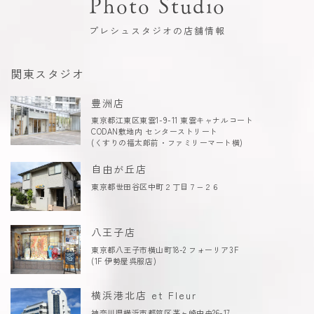
Photo Studio
プレシュスタジオの店舗情報
関東スタジオ
豊洲店
東京都江東区東雲1-9-11 東雲キャナルコート
CODAN敷地内 センターストリート
(くすりの福太郎前・ファミリーマート横)
自由が丘店
東京都世田谷区中町２丁目７−２６
八王子店
東京都八王子市横山町18-2 フォーリア3F
(1F 伊勢屋呉服店)
横浜港北店 et Fleur
神奈川県横浜市都筑区茅ヶ崎中央26-17