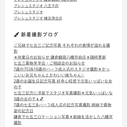
プレシュスタジオ 八王子店
プレシュスタジオ
プレシュスタジオ 横浜港北店
新着撮影ブログ
ご兄妹で七五三ご記念写真 それぞれの表情が溢れる撮
影
＊休業日のお知らせ 鎌倉鶴岡八幡宮前店＊随時更新
七五三着物見学会・ご相談会のお知らせ
7歳の753&10歳のハーフ成人式のスタジオ撮影＊かっ
こいいお兄ちゃんとかわいい妹ちゃん✨
2歳のお誕生日記念写真 好奇心旺盛で元気いっぱいな女
の子
七五三記念に洋装でスタジオ写真撮影＊元気いっぱいな
3歳の女の子👧💕
7歳の七五三&ハーフ成人式の記念写真撮影 姉妹で着物
姿の記念日
鎌倉で七五三ロケーション写真＊新緑を活かした八幡宮
撮影