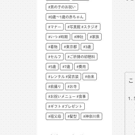
#男の子のお祝い
#0歳～1歳の赤ちゃん
#マナー
#写真館 #スタジオ
#いつ #時期
#神社
#家族
#着物
#東京都
#3歳
#セルフ
#ご祈祷の初穂料
#5歳
#7歳
#費用
#レンタル #貸衣装
#由来
こ
#前撮り
#お寺
#お祝いメニュー #食事
#ギフト #プレゼント
#祖父母
#髪型
#神奈川県