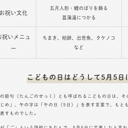
五月人形・鯉のぼりを飾る
お祝い文化
菖蒲湯につかる
お祝いメニュ
ちまき、柏餅、出世魚、タケノコ
など
ー
こどもの日はどうして5月5日
の節句（たんごのせっく）とも呼ばれるこどもの日は、そ
じめ」、午の字は「午の日（5日）」を表す言葉で、もと
表すものでした。
が「ご」という語幹にちなんで、5月5日に定着したと言