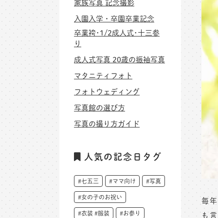
家族写真 記念撮影
入園入学・卒園卒業記念
卒業袴･1/2成人式･十三参
り
成人式写真 20歳の振袖写真
マタニティフォト
フォトウェディング
写真館の選び方
写真の撮り方ガイド
人気の記念日タグ
#七五三
#ママ向け
#写真
#女の子のお祝い
毎年
#衣装 #服装
#お参り
も言