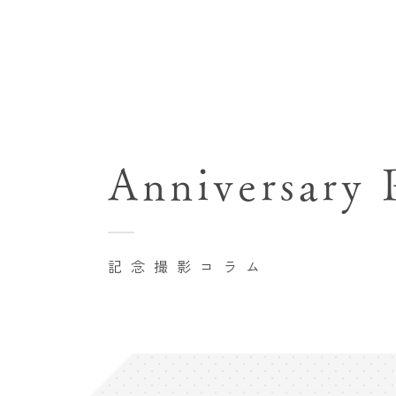
七五三(753)写真撮影
関東･東京都近郊
バースデーフォト撮影
Anniversary
豊洲店
卒業袴･卒業写真撮影
自由が丘店
家族写真･記念写真撮影
八王子店
初節句記念写真撮影
記念撮影コラム
横浜港北店 et Fleur
鎌倉鶴岡八幡宮前店