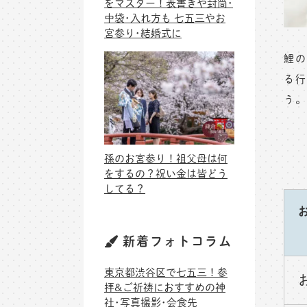
をマスター！表書きや封筒･
中袋･入れ方も 七五三やお
宮参り･結婚式に
鯉の
る行
う。
孫のお宮参り！祖父母は何
をするの？祝い金は皆どう
してる？
新着フォトコラム
東京都渋谷区で七五三！参
拝&ご祈祷におすすめの神
社･写真撮影･会食先