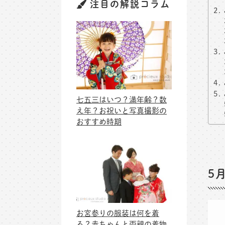
注目の解説コラム
七五三はいつ？満年齢？数
え年？お祝いと写真撮影の
おすすめ時期
5
お宮参りの服装は何を着
る？赤ちゃんと両親の着物