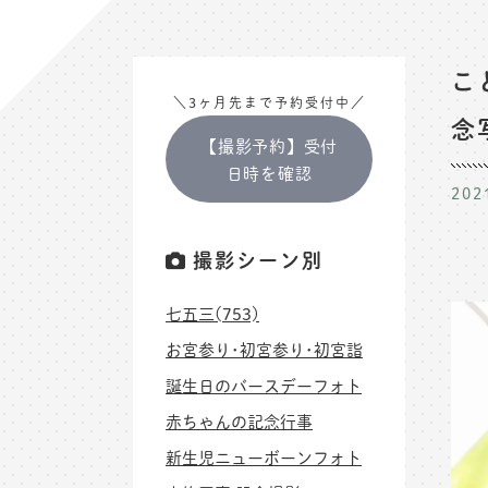
こ
＼3ヶ月先まで予約受付中／
念
【撮影予約】受付
日時を確認
202
撮影シーン別
七五三(753)
お宮参り･初宮参り･初宮詣
誕生日のバースデーフォト
赤ちゃんの記念行事
新生児ニューボーンフォト