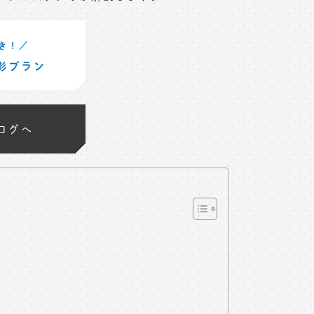
き！／
影プラン
ログへ