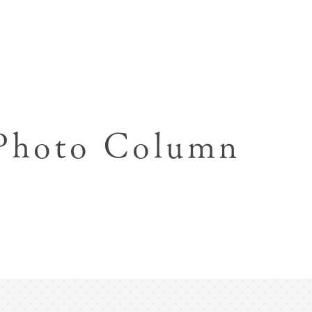
七五三お参り用着物レンタル
お宮参り写真撮影
ハーフバースデー撮影
成人式写真撮影
 Photo Column
入園入学･卒園卒業記念撮影
ハーフ成人式･10歳
ペット写真撮影
マタニティフォト撮影
フレンド記念撮影
フォトウェディング