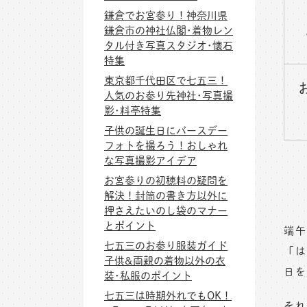
鎌倉でお宮参り！神奈川県
鎌倉市の神社仏閣･着物レン
タル付き写真スタジオ･懐石
特集
東京都千代田区で七五三！
人気のお参り先神社･写真撮
影･料亭特集
子供の誕生日にバースデー
フォトを撮ろう！おしゃれ
な写真撮影アイデア
お宮参りの初穂料の疑問を
解決！封筒の書き方以外に
押さえたいのし袋のマナー
とポイント
端午
七五三のお参り服装ガイド
「は
子供&両親の着物以外の衣
日を
装･私服のポイント
七五三は時期外れでもOK！
それ