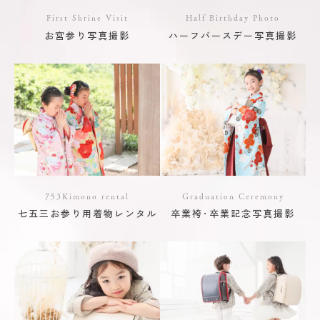
First Shrine Visit
Half Birthday Photo
お宮参り写真撮影
ハーフバースデー写真撮影
753Kimono rental
Graduation Ceremony
七五三お参り用着物レンタル
卒業袴･卒業記念写真撮影