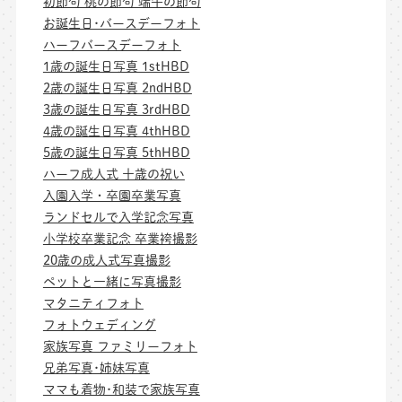
初節句 桃の節句 端午の節句
お誕生日･バースデーフォト
ハーフバースデーフォト
1歳の誕生日写真 1stHBD
2歳の誕生日写真 2ndHBD
3歳の誕生日写真 3rdHBD
4歳の誕生日写真 4thHBD
5歳の誕生日写真 5thHBD
ハーフ成人式 十歳の祝い
入園入学・卒園卒業写真
ランドセルで入学記念写真
小学校卒業記念 卒業袴撮影
20歳の成人式写真撮影
ペットと一緒に写真撮影
マタニティフォト
フォトウェディング
家族写真 ファミリーフォト
兄弟写真･姉妹写真
ママも着物･和装で家族写真