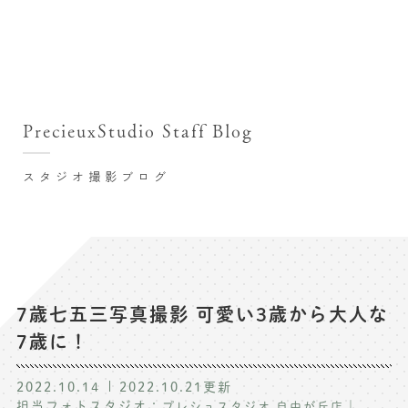
撮影シーン・料金
撮影シーン・料金TOP
スタジオ店舗
七五三(753)写真撮影
撮影のステップ・流れ
関東･東京都近郊
PrecieuxStudio Staff Blog
七五三お参り用着物レンタル
豊洲店
プレシュスタジオが選ばれる理由
お宮参り写真撮影
スタジオ撮影ブログ
自由が丘店
バースデーフォト撮影
レンタル着物･衣装
八王子店
ハーフバースデー撮影
お客様の声
横浜港北店 et Fleur
成人式写真撮影
鎌倉鶴岡八幡宮前店
スタジオブログ
卒業袴･卒業写真撮影
7歳七五三写真撮影 可愛い3歳から大人な
7歳に！
入園入学･卒園卒業記念撮影
記念撮影コラム
ハーフ成人式･10歳の祝い記念撮影
2022.10.14
2022.10.21
更新
よくある質問
担当フォトスタジオ：
｜
プレシュスタジオ 自由が丘店
家族写真･記念写真撮影