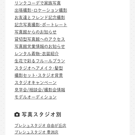
リンクコーデで家族写真
出張撮影･ロケーション撮影
お友達とフレンド記念撮影
記念写真撮影･ポートレート
写真館からのお知らせ
貸切型写真館へのアクセス
写真館営業情報のお知らせ
レンタル着物･衣装紹介
生花で彩るフルールプラン
スタジオヘアメイク･髪型
撮影セット･スタジオ背景
スタジオキャンペーン
見学会/相談会/撮影会情報
モデルオーディション
写真スタジオ別
プレシュスタジオ 自由が丘店
プレシュスタジオ 豊洲店