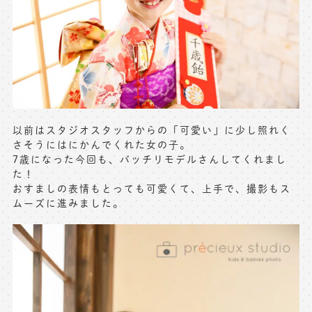
※上記アドレスは総合窓口となります
[営業時間] 9:00～17:00
[定休日] 土日祝日
マイページへログインする
以前はスタジオスタッフからの「可愛い」に少し照れく
無料会員登録はこちら
さそうにはにかんでくれた女の子。
7歳になった今回も、バッチリモデルさんしてくれまし
た！
おすましの表情もとっても可愛くて、上手で、撮影もス
ムーズに進みました。