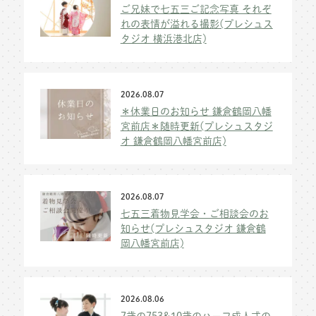
ご兄妹で七五三ご記念写真 それぞ
れの表情が溢れる撮影(プレシュス
タジオ 横浜港北店)
2026.08.07
＊休業日のお知らせ 鎌倉鶴岡八幡
宮前店＊随時更新(プレシュスタジ
オ 鎌倉鶴岡八幡宮前店)
2026.08.07
七五三着物見学会・ご相談会のお
知らせ(プレシュスタジオ 鎌倉鶴
岡八幡宮前店)
2026.08.06
7歳の753&10歳のハーフ成人式の