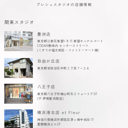
プレシュスタジオの店舗情報
関東スタジオ
豊洲店
東京都江東区東雲1-9-11 東雲キャナルコート
CODAN敷地内 センターストリート
(くすりの福太郎前・ファミリーマート横)
自由が丘店
東京都世田谷区中町２丁目７−２６
八王子店
東京都八王子市横山町18-2 フォーリア3F
(1F 伊勢屋呉服店)
横浜港北店 et Fleur
神奈川県横浜市都筑区茅ヶ崎中央26-17
愛眼横浜ビル3F