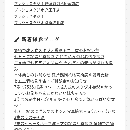
プレシュスタジオ 鎌倉鶴岡八幡宮前店
プレシュスタジオ 八王子店
プレシュスタジオ
プレシュスタジオ 横浜港北店
新着撮影ブログ
振袖で成人式スタジオ撮影＊二十歳のお祝い💐
七五三ご記念写真撮影 お持ち込みのお着物で撮影
ご兄妹で七五三ご記念写真 それぞれの表情が溢れる撮
影
＊休業日のお知らせ 鎌倉鶴岡八幡宮前店＊随時更新
七五三着物見学会・ご相談会のお知らせ
7歳の753&10歳のハーフ成人式のスタジオ撮影＊かっ
こいいお兄ちゃんとかわいい妹ちゃん✨
2歳のお誕生日記念写真 好奇心旺盛で元気いっぱいな女
の子
七五三記念に洋装でスタジオ写真撮影＊元気いっぱいな
3歳の女の子👧💕
7歳の七五三&ハーフ成人式の記念写真撮影 姉妹で着物
姿の記念日