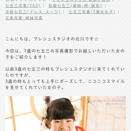
七五三写真(753)
和装七五三(着物･袴･被布)
写真商品一覧
ペット写真撮影
洋装七五三(ドレス･スーツ)
七五三写真(7歳女の子)
兄弟写真･姉妹写真
マタニティフォト撮影
お祝いギフトカード
初節句記念写真撮影
出張撮影(鎌倉)
こんにちは、プレシュスタジオの北川です☆
フレンド記念撮影
今回は、7歳の七五三の写真撮影でお越しいただいた女の
キャンペーン･限定プラン情報
フォトウェディング
子をご紹介します！
無料会員登録
以前3歳の七五三の時もプレシュスタジオに来てくれてい
たのですが、
料金シミュレーション
3歳の時もとっても上手にポーズして、ニコニコスマイル
を見せてくれていた女の子。
お問い合わせ窓口
店舗情報についてはお手数ですが
各店舗までお問い合わせください
toiawase@precieux-studio.com