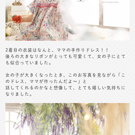
※上記アドレスは総合窓口となります
[営業時間] 9:00～17:00
[定休日] 土日祝日
マイページへログインする
2着目の衣装はなんと、ママの手作りドレス！！
後ろの大きなリボンがとっても可愛くて、女の子にとて
無料会員登録はこちら
も似合っていました。
女の子が大きくなったとき、このお写真を見ながら「こ
のドレス、ママが作ったんだよ〜」と
話してくれるのかなと想像して、とても嬉しい気持ちに
なりました。