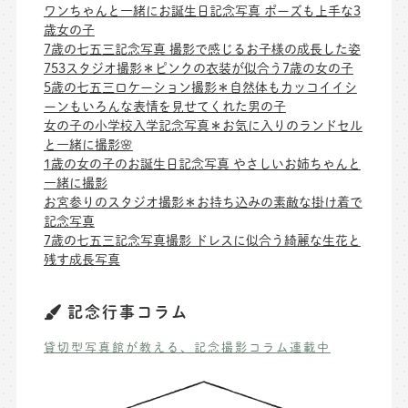
ワンちゃんと一緒にお誕生日記念写真 ポーズも上手な3
歳女の子
7歳の七五三記念写真 撮影で感じるお子様の成長した姿
753スタジオ撮影＊ピンクの衣装が似合う7歳の女の子
5歳の七五三ロケーション撮影＊自然体もカッコイイシ
ーンもいろんな表情を見せてくれた男の子
女の子の小学校入学記念写真＊お気に入りのランドセル
と一緒に撮影🌸
1歳の女の子のお誕生日記念写真 やさしいお姉ちゃんと
一緒に撮影
お宮参りのスタジオ撮影＊お持ち込みの素敵な掛け着で
記念写真
7歳の七五三記念写真撮影 ドレスに似合う綺麗な生花と
残す成長写真
記念行事コラム
貸切型写真館が教える、記念撮影コラム連載中