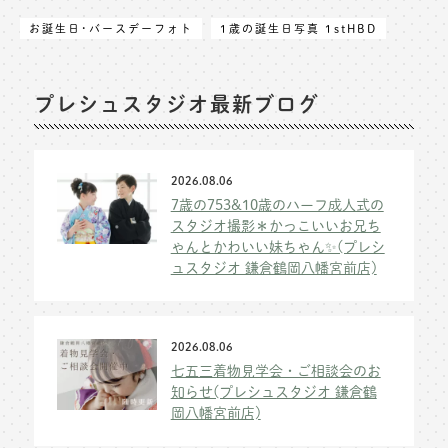
お誕生日･バースデーフォト
1歳の誕生日写真 1stHBD
プレシュスタジオ最新ブログ
2026.08.06
7歳の753&10歳のハーフ成人式の
スタジオ撮影＊かっこいいお兄ち
ゃんとかわいい妹ちゃん✨(プレシ
ュスタジオ 鎌倉鶴岡八幡宮前店)
2026.08.06
七五三着物見学会・ご相談会のお
知らせ(プレシュスタジオ 鎌倉鶴
岡八幡宮前店)