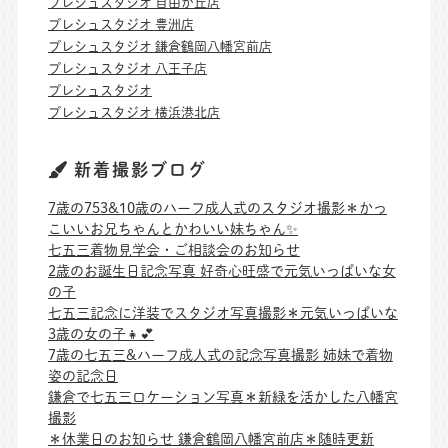
プレシュスタジオ 自由が丘店
プレシュスタジオ 豊洲店
プレシュスタジオ 鎌倉鶴岡八幡宮前店
プレシュスタジオ 八王子店
プレシュスタジオ
プレシュスタジオ 横浜港北店
新着撮影ブログ
7歳の753&10歳のハーフ成人式のスタジオ撮影＊かっ
こいいお兄ちゃんとかわいい妹ちゃん✨
七五三着物見学会・ご相談会のお知らせ
2歳のお誕生日記念写真 好奇心旺盛で元気いっぱいな女
の子
七五三記念に洋装でスタジオ写真撮影＊元気いっぱいな
3歳の女の子👧💕
7歳の七五三&ハーフ成人式の記念写真撮影 姉妹で着物
姿の記念日
鎌倉で七五三ロケーション写真＊新緑を活かした八幡宮
撮影
＊休業日のお知らせ 鎌倉鶴岡八幡宮前店＊随時更新