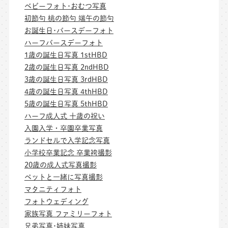
ベビーフォト･おむつ写真
初節句 桃の節句 端午の節句
お誕生日･バースデーフォト
ハーフバースデーフォト
1歳の誕生日写真 1stHBD
2歳の誕生日写真 2ndHBD
3歳の誕生日写真 3rdHBD
4歳の誕生日写真 4thHBD
5歳の誕生日写真 5thHBD
ハーフ成人式 十歳の祝い
入園入学・卒園卒業写真
ランドセルで入学記念写真
小学校卒業記念 卒業袴撮影
20歳の成人式写真撮影
ペットと一緒に写真撮影
マタニティフォト
フォトウェディング
家族写真 ファミリーフォト
兄弟写真･姉妹写真