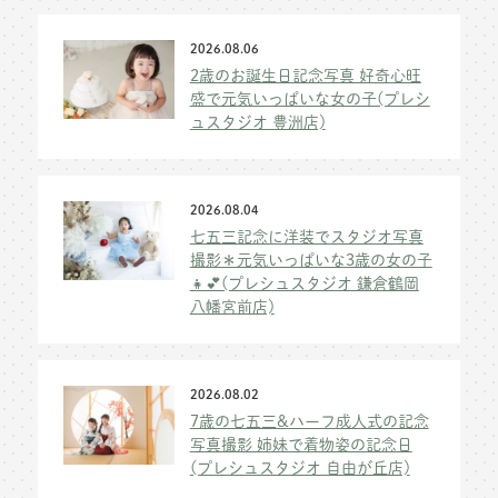
2026.08.06
2歳のお誕生日記念写真 好奇心旺
盛で元気いっぱいな女の子(プレシ
ュスタジオ 豊洲店)
2026.08.04
七五三記念に洋装でスタジオ写真
撮影＊元気いっぱいな3歳の女の子
👧💕(プレシュスタジオ 鎌倉鶴岡
八幡宮前店)
2026.08.02
7歳の七五三&ハーフ成人式の記念
写真撮影 姉妹で着物姿の記念日
(プレシュスタジオ 自由が丘店)