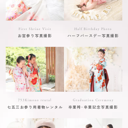
First Shrine Visit
Half Birthday Photo
お宮参り写真撮影
ハーフバースデー写真撮影
753Kimono rental
Graduation Ceremony
七五三お参り用着物レンタル
卒業袴･卒業記念写真撮影