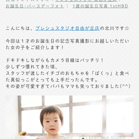
お誕生日･バースデーフォト
1歳の誕生日写真 1stHBD
写真商品一覧
ペット写真撮影
マタニティフォト撮影
お祝いギフトカード
こんにちは、
プレシュスタジオ自由が丘店
の北川です☆
初節句記念写真撮影
出張撮影(鎌倉)
今回は１才のお誕生日の記念写真撮影にお越しいただい
フレンド記念撮影
た女の子をご紹介します！
キャンペーン･限定プラン情報
フォトウェディング
ドキドキしながらもカメラ目線はバッチリ！
少しずつ慣れてきた頃、
無料会員登録
スタッフが渡したイチゴのおもちゃを「ぱくっ」と食べ
た真似っこがとっても上手だったんです。
料金シミュレーション
その姿が可愛すぎてパパもママも笑っておりました(^^)
お問い合わせ窓口
店舗情報についてはお手数ですが
各店舗までお問い合わせください
toiawase@precieux-studio.com