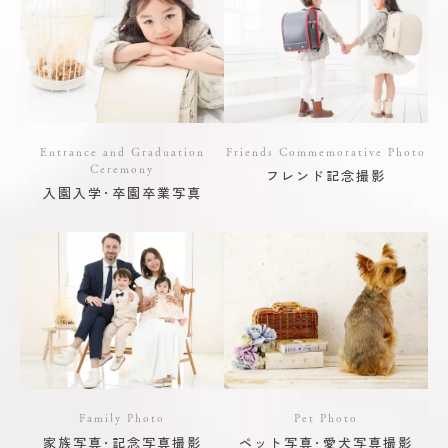
Entrance and Graduation
Friends Commemorative Photo
Ceremony
フレンド記念撮影
入園入学･卒園卒業写真
Family Photo
Pet Photo
家族写真･記念写真撮影
ペット写真･愛犬写真撮影