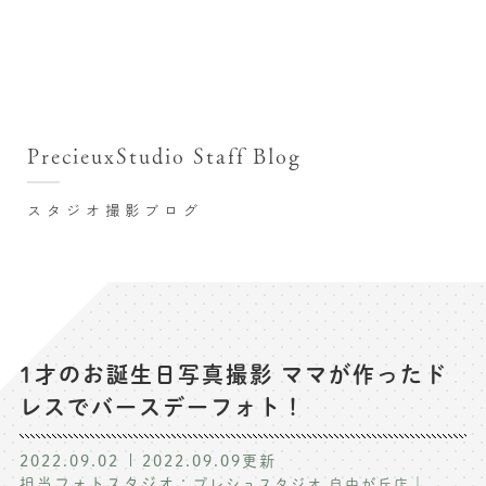
撮影シーン・料金
撮影シーン・料金TOP
スタジオ店舗
七五三(753)写真撮影
撮影のステップ・流れ
関東･東京都近郊
PrecieuxStudio Staff Blog
七五三お参り用着物レンタル
豊洲店
プレシュスタジオが選ばれる理由
お宮参り写真撮影
スタジオ撮影ブログ
自由が丘店
バースデーフォト撮影
レンタル着物･衣装
八王子店
ハーフバースデー撮影
お客様の声
横浜港北店 et Fleur
成人式写真撮影
鎌倉鶴岡八幡宮前店
スタジオブログ
卒業袴･卒業写真撮影
1才のお誕生日写真撮影 ママが作ったド
レスでバースデーフォト！
入園入学･卒園卒業記念撮影
記念撮影コラム
ハーフ成人式･10歳の祝い記念撮影
2022.09.02
2022.09.09
更新
よくある質問
担当フォトスタジオ：
｜
プレシュスタジオ 自由が丘店
家族写真･記念写真撮影