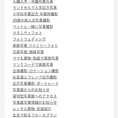
入園入学・卒園卒業写真
ランドセルで入学記念写真
小学校卒業記念 卒業袴撮影
20歳の成人式写真撮影
ペットと一緒に写真撮影
マタニティフォト
フォトウェディング
家族写真 ファミリーフォト
兄弟写真･姉妹写真
ママも着物･和装で家族写真
リンクコーデで家族写真
出張撮影･ロケーション撮影
お友達とフレンド記念撮影
記念写真撮影･ポートレート
写真館からのお知らせ
貸切型写真館へのアクセス
写真館営業情報のお知らせ
レンタル着物･衣装紹介
生花で彩るフルールプラン