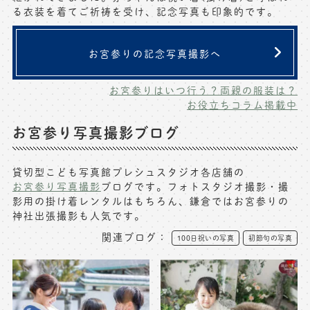
る衣装を着てご祈祷を受け、記念写真も印象的です。
写真商品一覧
ペット写真撮影
マタニティフォト撮影
お祝いギフトカード
お宮参りの記念写真撮影へ
初節句記念写真撮影
出張撮影(鎌倉)
お宮参りはいつ行う？両親の服装は？
フレンド記念撮影
お役立ちコラム掲載中
キャンペーン･限定プラン情報
フォトウェディング
お宮参り写真撮影ブログ
無料会員登録
貸切型こども写真館プレシュスタジオ各店舗の
お宮参り写真撮影
ブログです。フォトスタジオ撮影・撮
料金シミュレーション
影用の掛け着レンタルはもちろん、鎌倉ではお宮参りの
神社出張撮影も人気です。
お問い合わせ窓口
関連ブログ：
100日祝いの写真
初節句の写真
店舗情報についてはお手数ですが
各店舗までお問い合わせください
toiawase@precieux-studio.com