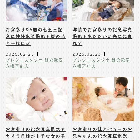
※上記アドレスは総合窓口となります
[営業時間] 9:00～17:00
[定休日] 土日祝日
お宮参り&5歳の七五三記
洋装でお宮参りの記念写真
念に神社出張撮影＊桜の花
撮影＊あたたかい光に包ま
と一緒に🌸
れて
マイページへログインする
2025.02.25
2025.02.23
無料会員登録はこちら
プレシュスタジオ 鎌倉鶴岡
プレシュスタジオ 鎌倉鶴岡
八幡宮前店
八幡宮前店
お宮参りの記念写真撮影＊
お宮参りの妹と七五三のお
カメラ目線が上手な女の子
兄ちゃんの記念写真撮影