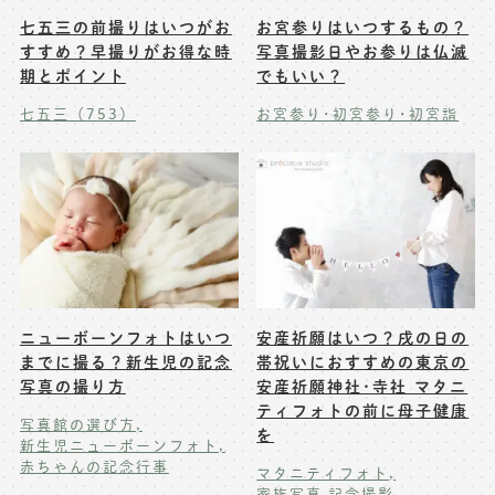
七五三の前撮りはいつがお
お宮参りはいつするもの？
すすめ？早撮りがお得な時
写真撮影日やお参りは仏滅
期とポイント
でもいい？
七五三（753）
お宮参り･初宮参り･初宮詣
ニューボーンフォトはいつ
安産祈願はいつ？戌の日の
までに撮る？新生児の記念
帯祝いにおすすめの東京の
写真の撮り方
安産祈願神社･寺社 マタニ
ティフォトの前に母子健康
写真館の選び方
を
新生児ニューボーンフォト
赤ちゃんの記念行事
マタニティフォト
家族写真 記念撮影