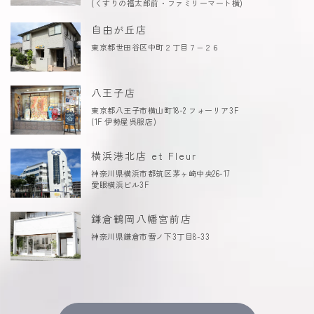
(くすりの福太郎前・ファミリーマート横)
自由が丘店
東京都世田谷区中町２丁目７−２６
八王子店
東京都八王子市横山町18-2 フォーリア3F
(1F 伊勢屋呉服店)
横浜港北店 et Fleur
神奈川県横浜市都筑区茅ヶ崎中央26-17
愛眼横浜ビル3F
鎌倉鶴岡八幡宮前店
神奈川県鎌倉市雪ノ下3丁目8-33