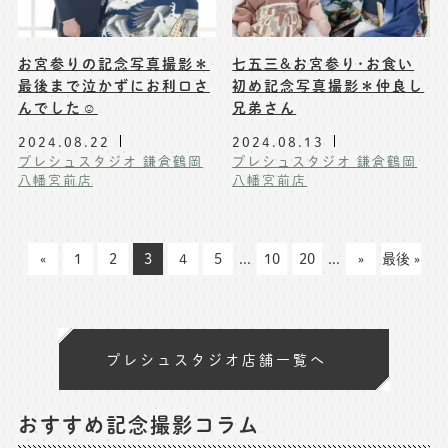
お宮参りの記念写真撮影＊
七五三&お宮参り･お食い
最後まで泣かずにお利口さ
初め記念写真撮影＊仲良し
んでした☺️
兄弟さん
2024.08.22
2024.08.13
プレシュスタジオ 鎌倉鶴岡
プレシュスタジオ 鎌倉鶴岡
八幡宮前店
八幡宮前店
«
1
2
3
4
5
...
10
20
...
»
最後 »
プレシュスタジオ店舗一覧へ
おすすめ記念撮影コラム