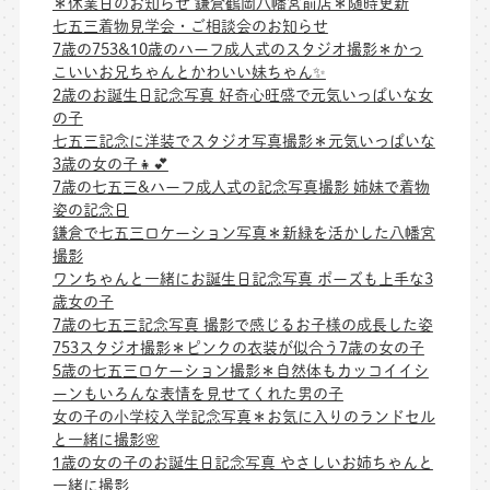
＊休業日のお知らせ 鎌倉鶴岡八幡宮前店＊随時更新
七五三着物見学会・ご相談会のお知らせ
7歳の753&10歳のハーフ成人式のスタジオ撮影＊かっ
こいいお兄ちゃんとかわいい妹ちゃん✨
2歳のお誕生日記念写真 好奇心旺盛で元気いっぱいな女
の子
七五三記念に洋装でスタジオ写真撮影＊元気いっぱいな
3歳の女の子👧💕
7歳の七五三&ハーフ成人式の記念写真撮影 姉妹で着物
姿の記念日
鎌倉で七五三ロケーション写真＊新緑を活かした八幡宮
撮影
ワンちゃんと一緒にお誕生日記念写真 ポーズも上手な3
歳女の子
7歳の七五三記念写真 撮影で感じるお子様の成長した姿
753スタジオ撮影＊ピンクの衣装が似合う7歳の女の子
5歳の七五三ロケーション撮影＊自然体もカッコイイシ
ーンもいろんな表情を見せてくれた男の子
女の子の小学校入学記念写真＊お気に入りのランドセル
と一緒に撮影🌸
1歳の女の子のお誕生日記念写真 やさしいお姉ちゃんと
一緒に撮影