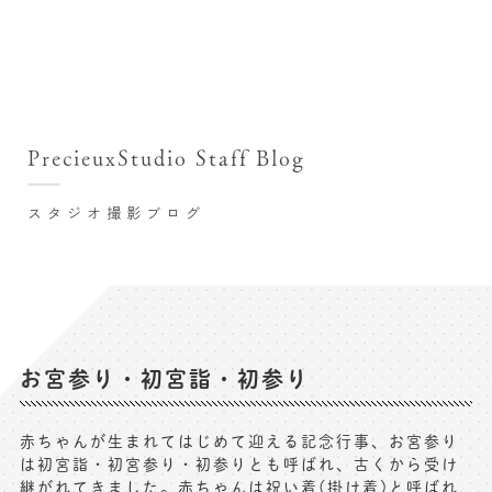
撮影シーン・料金
撮影シーン・料金TOP
スタジオ店舗
七五三(753)写真撮影
撮影のステップ・流れ
関東･東京都近郊
PrecieuxStudio Staff Blog
七五三お参り用着物レンタル
豊洲店
プレシュスタジオが選ばれる理由
お宮参り写真撮影
スタジオ撮影ブログ
自由が丘店
バースデーフォト撮影
レンタル着物･衣装
八王子店
ハーフバースデー撮影
お客様の声
横浜港北店 et Fleur
成人式写真撮影
鎌倉鶴岡八幡宮前店
スタジオブログ
卒業袴･卒業写真撮影
お宮参り・初宮詣・初参り
入園入学･卒園卒業記念撮影
記念撮影コラム
赤ちゃんが生まれてはじめて迎える記念行事、お宮参り
ハーフ成人式･10歳の祝い記念撮影
は初宮詣・初宮参り・初参りとも呼ばれ、古くから受け
よくある質問
継がれてきました。赤ちゃんは祝い着(掛け着)と呼ばれ
家族写真･記念写真撮影