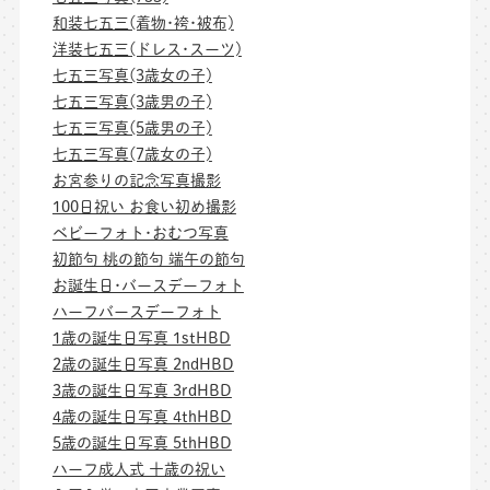
和装七五三(着物･袴･被布)
洋装七五三(ドレス･スーツ)
七五三写真(3歳女の子)
七五三写真(3歳男の子)
七五三写真(5歳男の子)
七五三写真(7歳女の子)
お宮参りの記念写真撮影
100日祝い お食い初め撮影
ベビーフォト･おむつ写真
初節句 桃の節句 端午の節句
お誕生日･バースデーフォト
ハーフバースデーフォト
1歳の誕生日写真 1stHBD
2歳の誕生日写真 2ndHBD
3歳の誕生日写真 3rdHBD
4歳の誕生日写真 4thHBD
5歳の誕生日写真 5thHBD
ハーフ成人式 十歳の祝い