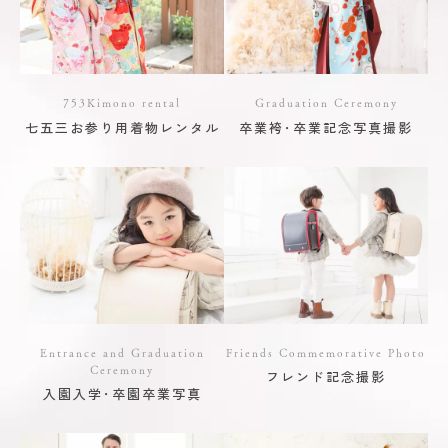
753Kimono rental
Graduation Ceremony
七五三お参り用着物レンタル
卒業袴･卒業記念写真撮影
Entrance and Graduation
Friends Commemorative Photo
Ceremony
フレンド記念撮影
入園入学･卒園卒業写真