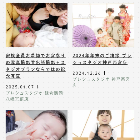
家族全員お着物でお宮参り
2024年年末のご挨拶 プレ
の写真撮影👘出張撮影＋ス
シュスタジオ神戸西宮店
タジオプランならではの記
2024.12.26
念写真
プレシュスタジオ 神戸西宮
店
2025.01.07
プレシュスタジオ 鎌倉鶴岡
八幡宮前店