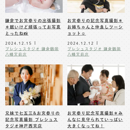
鎌倉でお宮参りの出張撮影
お宮参りの記念写真撮影＊
＊眠いけど頑張ってお写真
お姉ちゃんと仲良しツーシ
とったね📸
ョット☺️
2024.12.15
2024.12.12
プレシュスタジオ 鎌倉鶴岡
プレシュスタジオ 鎌倉鶴岡
八幡宮前店
八幡宮前店
兄妹で七五三&お宮参りの
お宮参り記念写真撮影＊み
記念写真撮影 プレシュス
んなに見守られていっぱい
タジオ神戸西宮店
大きくなってね！