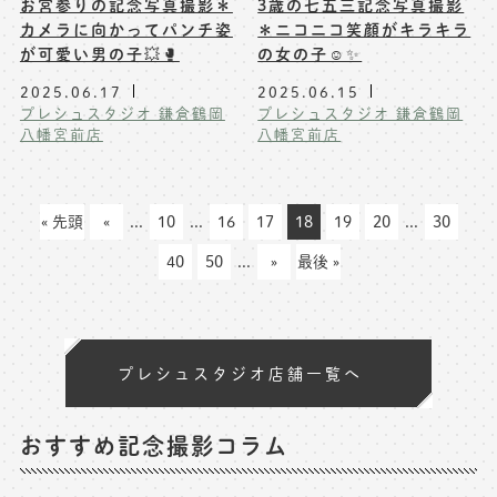
お宮参りの記念写真撮影＊
3歳の七五三記念写真撮影
カメラに向かってパンチ姿
＊ニコニコ笑顔がキラキラ
が可愛い男の子💥🥊
の女の子☺️✨
2025.06.17
2025.06.15
プレシュスタジオ 鎌倉鶴岡
プレシュスタジオ 鎌倉鶴岡
八幡宮前店
八幡宮前店
« 先頭
«
...
10
...
16
17
18
19
20
...
30
40
50
...
»
最後 »
プレシュスタジオ店舗一覧へ
おすすめ記念撮影コラム