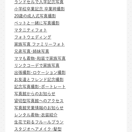
ランドセルで入学記念写真
小学校卒業記念 卒業袴撮影
20歳の成人式写真撮影
ペットと一緒に写真撮影
マタニティフォト
フォトウェディング
家族写真 ファミリーフォト
兄弟写真･姉妹写真
ママも着物･和装で家族写真
リンクコーデで家族写真
出張撮影･ロケーション撮影
お友達とフレンド記念撮影
記念写真撮影･ポートレート
写真館からのお知らせ
貸切型写真館へのアクセス
写真館営業情報のお知らせ
レンタル着物･衣装紹介
生花で彩るフルールプラン
スタジオヘアメイク･髪型