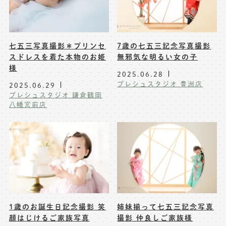
七五三写真撮影＊プリンセ
7歳の七五三記念写真撮影
スドレスを着た本物のお姫
無邪気な明るい女の子
様
2025.06.28
プレシュスタジオ 豊洲店
2025.06.29
プレシュスタジオ 鎌倉鶴岡
八幡宮前店
1歳のお誕生日記念撮影 笑
姉妹揃って七五三記念写真
顔はじけるご家族写真
撮影 仲良しご家族様