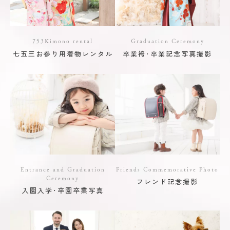
753Kimono rental
Graduation Ceremony
七五三お参り用着物レンタル
卒業袴･卒業記念写真撮影
Entrance and Graduation
Friends Commemorative Photo
Ceremony
フレンド記念撮影
入園入学･卒園卒業写真