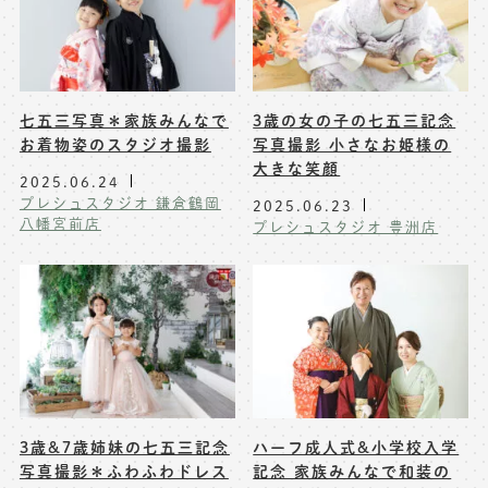
七五三写真＊家族みんなで
3歳の女の子の七五三記念
お着物姿のスタジオ撮影
写真撮影 小さなお姫様の
大きな笑顔
2025.06.24
プレシュスタジオ 鎌倉鶴岡
2025.06.23
八幡宮前店
プレシュスタジオ 豊洲店
3歳&7歳姉妹の七五三記念
ハーフ成人式&小学校入学
写真撮影＊ふわふわドレス
記念 家族みんなで和装の