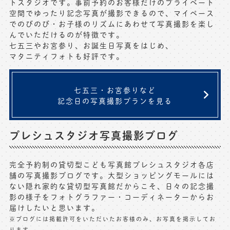
トスタジオです。事前予約のお客様だけのプライベート
空間でゆったり記念写真が撮影できるので、マイペース
写真商品一覧
ペット写真撮影
でのびのび・お子様のリズムにあわせて写真撮影を楽し
んでいただけるのが特徴です。
マタニティフォト撮影
お祝いギフトカード
七五三やお宮参り、お誕生日写真をはじめ、
マタニティフォト
も好評です。
初節句記念写真撮影
出張撮影(鎌倉)
フレンド記念撮影
キャンペーン･限定プラン情報
七五三・お宮参りなど
フォトウェディング
記念日の写真撮影プランを見る
無料会員登録
プレシュスタジオ写真撮影ブログ
料金シミュレーション
完全予約制の貸切型こども写真館プレシュスタジオ各店
お問い合わせ窓口
舗の写真撮影ブログです。大型ショッピングモールには
ない隠れ家的な貸切型写真館だからこそ、日々の記念撮
店舗情報についてはお手数ですが
影の様子をフォトグラファー・コーディネーターからお
各店舗までお問い合わせください
届けしたいと思います。
toiawase@precieux-studio.com
※ブログには掲載許可をいただいたお客様のみ、お写真を掲示してお
ります。