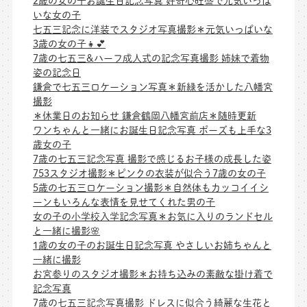
2歳の女の子お誕生日記念写真 好奇心旺盛で元気いっぱ
いな女の子
七五三記念に洋装でスタジオ写真撮影＊元気いっぱいな
3歳の女の子👧💕
7歳の七五三&ハーフ成人式の記念写真撮影 姉妹で着物
姿の記念日
鎌倉で七五三ロケーション写真＊新緑を活かした八幡宮
撮影
＊休業日のお知らせ 鎌倉鶴岡八幡宮前店＊随時更新
ワンちゃんと一緒にお誕生日記念写真 ポーズも上手な3
歳女の子
7歳の七五三記念写真 撮影で感じるお子様の成長した姿
753スタジオ撮影＊ピンクの衣装が似合う7歳の女の子
5歳の七五三ロケーション撮影＊自然体もカッコイイシ
ーンもいろんな表情を見せてくれた男の子
女の子の小学校入学記念写真＊お気に入りのランドセル
と一緒に撮影🌸
1歳の女の子のお誕生日記念写真 やさしいお姉ちゃんと
一緒に撮影
お宮参りのスタジオ撮影＊お持ち込みの素敵な掛け着で
記念写真
7歳の七五三記念写真撮影 ドレスに似合う綺麗な生花と