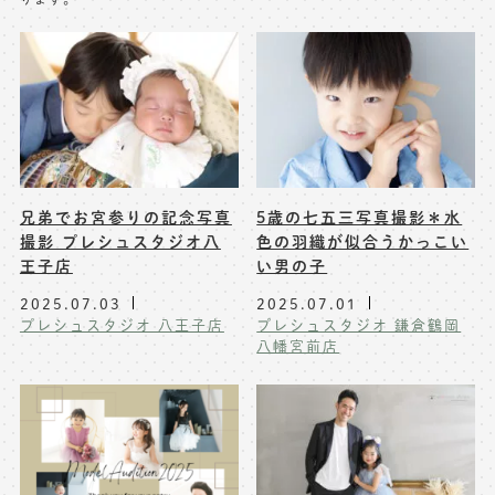
※上記アドレスは総合窓口となります
[営業時間] 9:00～17:00
[定休日] 土日祝日
マイページへログインする
無料会員登録はこちら
兄弟でお宮参りの記念写真
5歳の七五三写真撮影＊水
撮影 プレシュスタジオ八
色の羽織が似合うかっこい
王子店
い男の子
2025.07.03
2025.07.01
プレシュスタジオ 八王子店
プレシュスタジオ 鎌倉鶴岡
八幡宮前店