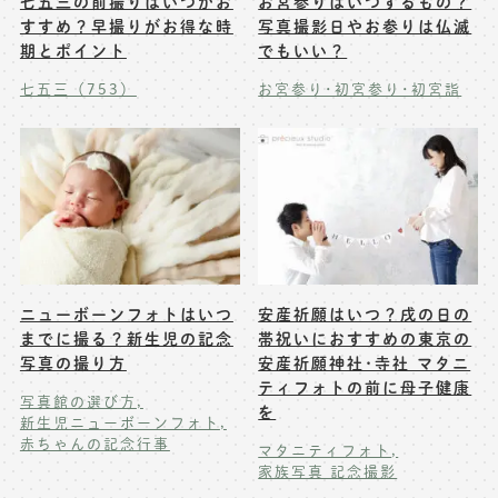
七五三の前撮りはいつがお
お宮参りはいつするもの？
すすめ？早撮りがお得な時
写真撮影日やお参りは仏滅
期とポイント
でもいい？
七五三（753）
お宮参り･初宮参り･初宮詣
ニューボーンフォトはいつ
安産祈願はいつ？戌の日の
までに撮る？新生児の記念
帯祝いにおすすめの東京の
写真の撮り方
安産祈願神社･寺社 マタニ
ティフォトの前に母子健康
写真館の選び方
を
新生児ニューボーンフォト
赤ちゃんの記念行事
マタニティフォト
家族写真 記念撮影