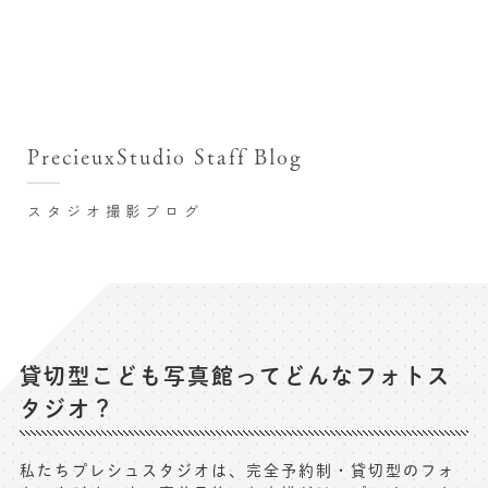
撮影シーン・料金
撮影シーン・料金TOP
スタジオ店舗
七五三(753)写真撮影
撮影のステップ・流れ
関東･東京都近郊
PrecieuxStudio Staff Blog
七五三お参り用着物レンタル
豊洲店
プレシュスタジオが選ばれる理由
お宮参り写真撮影
スタジオ撮影ブログ
自由が丘店
バースデーフォト撮影
レンタル着物･衣装
八王子店
ハーフバースデー撮影
お客様の声
横浜港北店 et Fleur
成人式写真撮影
鎌倉鶴岡八幡宮前店
スタジオブログ
卒業袴･卒業写真撮影
貸切型こども写真館ってどんなフォトス
タジオ？
入園入学･卒園卒業記念撮影
記念撮影コラム
ハーフ成人式･10歳の祝い記念撮影
よくある質問
私たちプレシュスタジオは、完全予約制・貸切型のフォ
家族写真･記念写真撮影