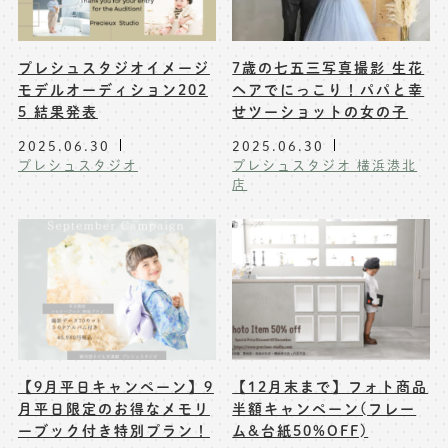
プレシュスタジオイメージ
7歳の七五三写真撮影 生花
モデルオーディション202
ヘアでにっこり！パパと幸
5 結果発表
せツーショットの女の子
2025.06.30
2025.06.30
プレシュスタジオ
プレシュスタジオ 横浜港北
店
【9月平日キャンペーン】9
【12月末まで】フォト商品
月平日限定のお得なメモリ
半額キャンペーン(フレー
ーブック付き特別プラン！
ム&台紙50%OFF)