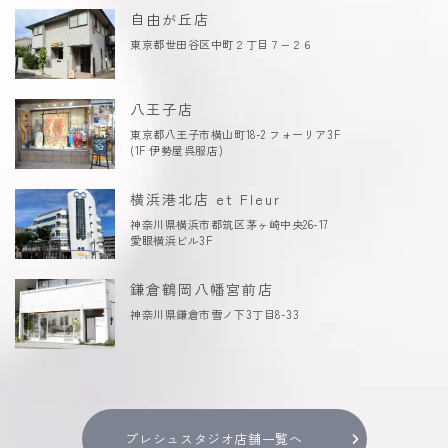
自由が丘店
東京都世田谷区中町２丁目７−２６
八王子店
東京都八王子市横山町18-2 フォーリア3F
(1F 伊勢屋呉服店)
横浜港北店 et Fleur
神奈川県横浜市都筑区茅ヶ崎中央26-17
愛眼横浜ビル3F
鎌倉鶴岡八幡宮前店
神奈川県鎌倉市雪ノ下3丁目8-33
プレシュスタジオ店舗一覧へ