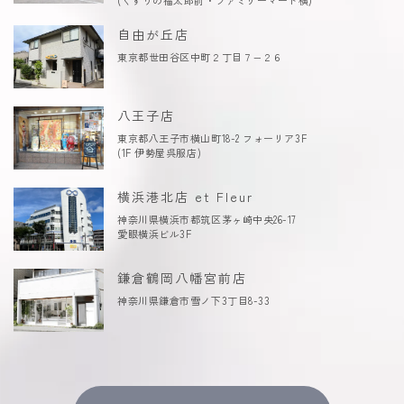
(くすりの福太郎前・ファミリーマート横)
自由が丘店
東京都世田谷区中町２丁目７−２６
八王子店
東京都八王子市横山町18-2 フォーリア3F
(1F 伊勢屋呉服店)
横浜港北店 et Fleur
神奈川県横浜市都筑区茅ヶ崎中央26-17
愛眼横浜ビル3F
鎌倉鶴岡八幡宮前店
神奈川県鎌倉市雪ノ下3丁目8-33