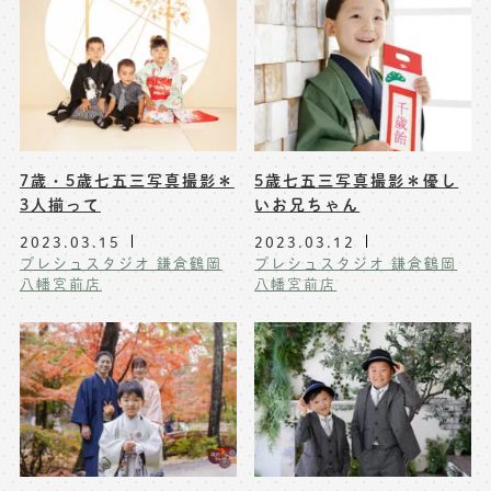
※上記アドレスは総合窓口となります
[営業時間] 9:00～17:00
[定休日] 土日祝日
マイページへログインする
7歳・5歳七五三写真撮影＊
5歳七五三写真撮影＊優し
3人揃って
いお兄ちゃん
無料会員登録はこちら
2023.03.15
2023.03.12
プレシュスタジオ 鎌倉鶴岡
プレシュスタジオ 鎌倉鶴岡
八幡宮前店
八幡宮前店