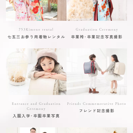
753Kimono rental
Graduation Ceremony
七五三お参り用着物レンタル
卒業袴･卒業記念写真撮影
Entrance and Graduation
Friends Commemorative Photo
Ceremony
フレンド記念撮影
入園入学･卒園卒業写真