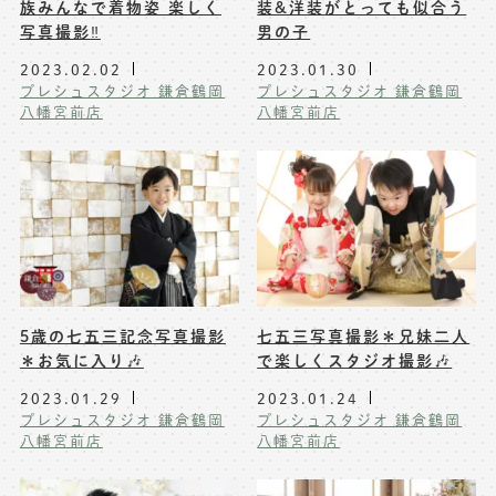
族みんなで着物姿 楽しく
装&洋装がとっても似合う
写真撮影‼️
男の子
2023.02.02
2023.01.30
プレシュスタジオ 鎌倉鶴岡
プレシュスタジオ 鎌倉鶴岡
八幡宮前店
八幡宮前店
5歳の七五三記念写真撮影
七五三写真撮影＊兄妹二人
＊お気に入り🎶
で楽しくスタジオ撮影🎶
2023.01.29
2023.01.24
プレシュスタジオ 鎌倉鶴岡
プレシュスタジオ 鎌倉鶴岡
八幡宮前店
八幡宮前店