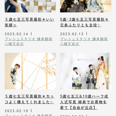
５歳七五三写真撮影＊いい
5歳･3歳七五三写真撮影＊
笑顔☺️
兄弟ふたりとも主役✨
2023.02.14
2023.02.13
プレシュスタジオ 鎌倉鶴岡
プレシュスタジオ 鎌倉鶴岡
八幡宮前店
八幡宮前店
５歳七五三写真撮影＊カッ
5歳七五三&10歳ハーフ成
コよく構えてくれました✨
人式写真 姉弟でお着物を
着て【自由が丘店】
2023.02.10
プレシュスタジオ 鎌倉鶴岡