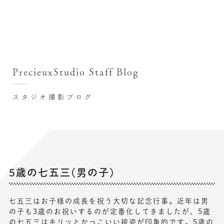
撮影シーン・料金
撮影シーン・料金TOP
スタジオ店舗
七五三(753)写真撮影
撮影のステップ・流れ
関東･東京都近郊
PrecieuxStudio Staff Blog
七五三お参り用着物レンタル
豊洲店
プレシュスタジオが選ばれる理由
お宮参り写真撮影
スタジオ撮影ブログ
自由が丘店
バースデーフォト撮影
レンタル着物･衣装
八王子店
ハーフバースデー撮影
お客様の声
横浜港北店 et Fleur
成人式写真撮影
鎌倉鶴岡八幡宮前店
スタジオブログ
卒業袴･卒業写真撮影
5歳の七五三(男の子)
入園入学･卒園卒業記念撮影
記念撮影コラム
七五三はお子様の成長を祝う大切な記念行事。近年は男
ハーフ成人式･10歳の祝い記念撮影
の子も3歳のお祝いするのが定番化してきましたが、5歳
よくある質問
の七五三はキリッとかっこいい袴姿が印象的です。5歳の
家族写真･記念写真撮影