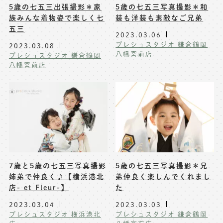
5歳の七五三出張撮影＊家
5歳の七五三写真撮影＊和
族みんな着物姿で楽しく七
装も洋装も素敵なご兄弟
五三
2023.03.06
プレシュスタジオ 鎌倉鶴岡
2023.03.08
八幡宮前店
プレシュスタジオ 鎌倉鶴岡
八幡宮前店
7歳と5歳の七五三写真撮影
5歳の七五三写真撮影＊兄
姉弟で仲良く♪【横浜港北
弟仲良く楽しんでくれまし
店- et Fleur-】
た
2023.03.04
2023.03.03
プレシュスタジオ 横浜港北
プレシュスタジオ 鎌倉鶴岡