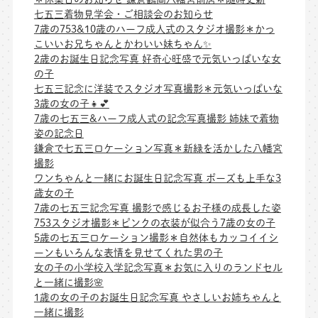
七五三着物見学会・ご相談会のお知らせ
7歳の753&10歳のハーフ成人式のスタジオ撮影＊かっ
こいいお兄ちゃんとかわいい妹ちゃん✨
2歳のお誕生日記念写真 好奇心旺盛で元気いっぱいな女
の子
七五三記念に洋装でスタジオ写真撮影＊元気いっぱいな
3歳の女の子👧💕
7歳の七五三&ハーフ成人式の記念写真撮影 姉妹で着物
姿の記念日
鎌倉で七五三ロケーション写真＊新緑を活かした八幡宮
撮影
ワンちゃんと一緒にお誕生日記念写真 ポーズも上手な3
歳女の子
7歳の七五三記念写真 撮影で感じるお子様の成長した姿
753スタジオ撮影＊ピンクの衣装が似合う7歳の女の子
5歳の七五三ロケーション撮影＊自然体もカッコイイシ
ーンもいろんな表情を見せてくれた男の子
女の子の小学校入学記念写真＊お気に入りのランドセル
と一緒に撮影🌸
1歳の女の子のお誕生日記念写真 やさしいお姉ちゃんと
一緒に撮影