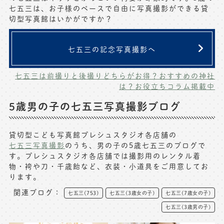
七五三は、お子様のペースで自由に写真撮影ができる貸
写真商品一覧
ペット写真撮影
切型写真館はいかがですか？
マタニティフォト撮影
お祝いギフトカード
七五三の記念写真撮影へ
初節句記念写真撮影
出張撮影(鎌倉)
フレンド記念撮影
七五三は前撮りと後撮りどちらがお得？おすすめの神社
は？お役立ちコラム掲載中
キャンペーン･限定プラン情報
フォトウェディング
5歳男の子の七五三写真撮影ブログ
無料会員登録
貸切型こども写真館プレシュスタジオ各店舗の
料金シミュレーション
七五三写真撮影
のうち、男の子の5歳七五三のブログで
す。プレシュスタジオ各店舗では撮影用のレンタル着
物・袴や刀・千歳飴など、衣装・小道具をご用意してお
お問い合わせ窓口
ります。
店舗情報についてはお手数ですが
関連ブログ：
各店舗までお問い合わせください
七五三(753)
七五三(3歳女の子)
七五三(7歳女の子)
七五三(3歳男の子)
toiawase@precieux-studio.com