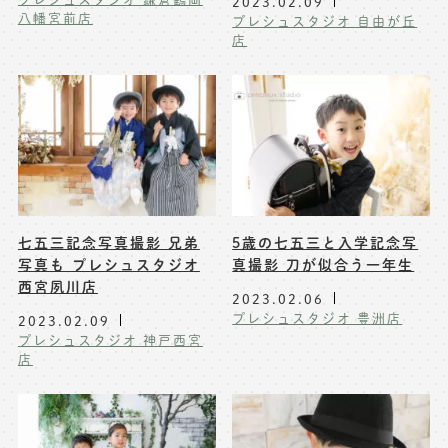
2023.02.09
八幡宮前店
プレシュスタジオ 自由が丘
店
七五三記念写真撮影 兄弟
5歳の七五三と入学記念写
写真も プレシュスタジオ
真撮影 刀が似合う一年生
西宮夙川店
2023.02.06
プレシュスタジオ 豊洲店
2023.02.09
プレシュスタジオ 神戸西宮
店