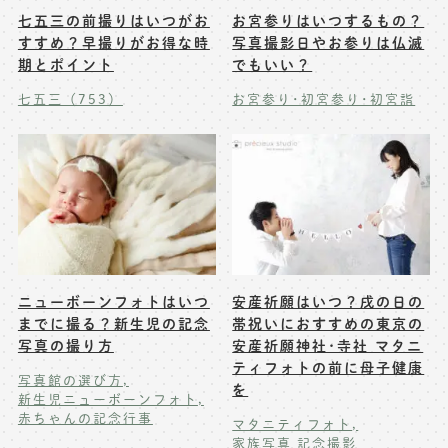
七五三の前撮りはいつがお
お宮参りはいつするもの？
すすめ？早撮りがお得な時
写真撮影日やお参りは仏滅
期とポイント
でもいい？
七五三（753）
お宮参り･初宮参り･初宮詣
ニューボーンフォトはいつ
安産祈願はいつ？戌の日の
までに撮る？新生児の記念
帯祝いにおすすめの東京の
写真の撮り方
安産祈願神社･寺社 マタニ
ティフォトの前に母子健康
写真館の選び方
を
新生児ニューボーンフォト
赤ちゃんの記念行事
マタニティフォト
家族写真 記念撮影