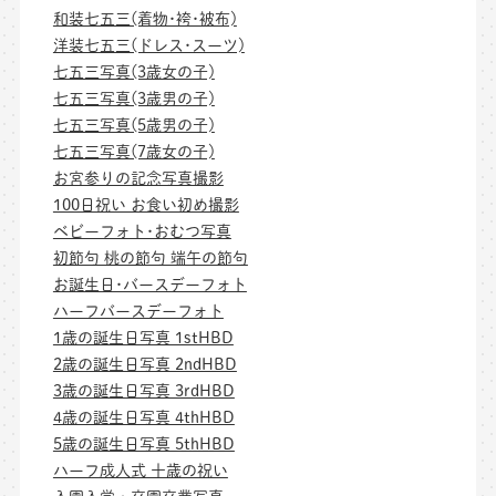
和装七五三(着物･袴･被布)
洋装七五三(ドレス･スーツ)
七五三写真(3歳女の子)
七五三写真(3歳男の子)
七五三写真(5歳男の子)
七五三写真(7歳女の子)
お宮参りの記念写真撮影
100日祝い お食い初め撮影
ベビーフォト･おむつ写真
初節句 桃の節句 端午の節句
お誕生日･バースデーフォト
ハーフバースデーフォト
1歳の誕生日写真 1stHBD
2歳の誕生日写真 2ndHBD
3歳の誕生日写真 3rdHBD
4歳の誕生日写真 4thHBD
5歳の誕生日写真 5thHBD
ハーフ成人式 十歳の祝い