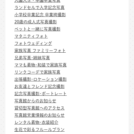
入園入学・卒園卒業写真
ランドセルで入学記念写真
小学校卒業記念 卒業袴撮影
20歳の成人式写真撮影
ペットと一緒に写真撮影
マタニティフォト
フォトウェディング
家族写真 ファミリーフォト
兄弟写真･姉妹写真
ママも着物･和装で家族写真
リンクコーデで家族写真
出張撮影･ロケーション撮影
お友達とフレンド記念撮影
記念写真撮影･ポートレート
写真館からのお知らせ
貸切型写真館へのアクセス
写真館営業情報のお知らせ
レンタル着物･衣装紹介
生花で彩るフルールプラン