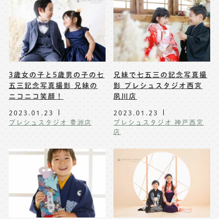
3歳女の子と5歳男の子の七
兄妹で七五三の記念写真撮
五三記念写真撮影 兄妹の
影 プレシュスタジオ西宮
ニコニコ笑顔！
夙川店
2023.01.23
2023.01.23
プレシュスタジオ 豊洲店
プレシュスタジオ 神戸西宮
店