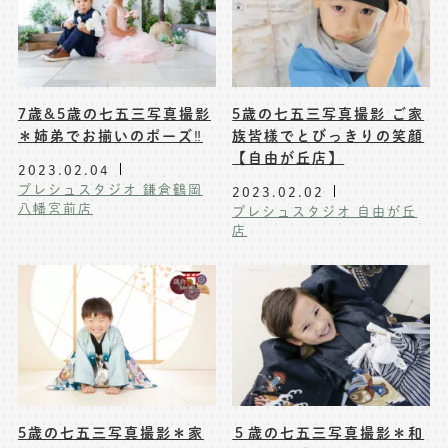
7歳&5歳の七五三写真撮影
5歳の七五三写真撮影 ご家
＊姉弟でお揃いのポーズ‼️
族皆様でとびっきりの笑顔
【自由が丘店】
2023.02.04
プレシュスタジオ 鎌倉鶴岡
2023.02.02
八幡宮前店
プレシュスタジオ 自由が丘
店
5歳の七五三写真撮影＊家
５歳の七五三写真撮影＊和