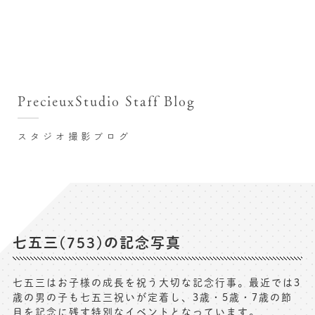
撮影シーン・料金
撮影シーン・料金TOP
スタジオ店舗
七五三(753)写真撮影
撮影のステップ・流れ
関東･東京都近郊
PrecieuxStudio Staff Blog
七五三お参り用着物レンタル
豊洲店
プレシュスタジオが選ばれる理由
お宮参り写真撮影
スタジオ撮影ブログ
自由が丘店
バースデーフォト撮影
レンタル着物･衣装
八王子店
ハーフバースデー撮影
お客様の声
横浜港北店 et Fleur
成人式写真撮影
鎌倉鶴岡八幡宮前店
スタジオブログ
卒業袴･卒業写真撮影
七五三(753)の記念写真
入園入学･卒園卒業記念撮影
記念撮影コラム
七五三はお子様の成長を祝う大切な記念行事。最近では3
ハーフ成人式･10歳の祝い記念撮影
歳の男の子も七五三祝いが定着し、3歳・5歳・7歳の節
よくある質問
目を記念に残す特別なイベントとなっています。
家族写真･記念写真撮影