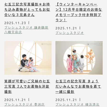
七五三記念写真撮影＊お持
【ウィンターキャンペー
ち込み着物がとってもお似
ン】12月平日限定のお得な
合いな３兄弟さん
メモリーブック付き特別プ
ラン！
2025.11.23
プレシュスタジオ 鎌倉鶴岡
2025.11.21
八幡宮前店
プレシュスタジオ
笑顔が可愛いご兄妹の七五
七五三の記念写真 きょう
三写真 2人でお着物&洋装
だいみんなでお着物を着て
撮影
一緒に撮影
2025.11.21
2025.11.21
プレシュスタジオ 豊洲店
プレシュスタジオ 横浜港北