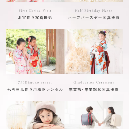
First Shrine Visit
Half Birthday Photo
お宮参り写真撮影
ハーフバースデー写真撮影
753Kimono rental
Graduation Ceremony
七五三お参り用着物レンタル
卒業袴･卒業記念写真撮影