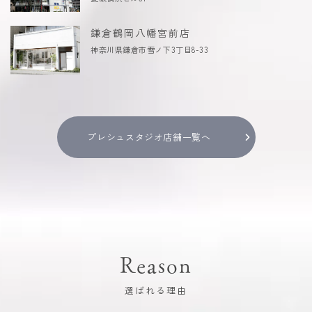
鎌倉鶴岡八幡宮前店
神奈川県鎌倉市雪ノ下3丁目8-33
プレシュスタジオ店舗一覧へ
Reason
選ばれる理由