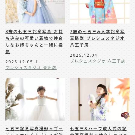
3歳の七五三記念写真 お持
7歳の七五三&入学記念写
ち込みの可愛い着物で仲良
真撮影 プレシュスタジオ
しなお姉ちゃんと一緒に撮
八王子店
影
2025.12.04
プレシュスタジオ 八王子店
2025.12.05
プレシュスタジオ 豊洲店
七五三記念写真撮影＊ゴー
七五三&ハーフ成人式の記