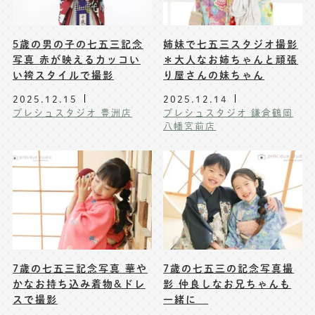
5歳の男の子の七五三記念
姉妹で七五三スタジオ撮影
写真 赤が映えるカッコい
＊大人なお姉ちゃんと頑張
い袴スタイルで撮影
り屋さんの妹ちゃん
2025.12.15
2025.12.14
プレシュスタジオ 豊洲店
プレシュスタジオ 鎌倉鶴岡
八幡宮前店
7歳の七五三記念写真 華や
7歳の七五三の記念写真撮
かなお持ち込み着物&ドレ
影 仲良しなお兄ちゃんも
スで撮影
一緒に