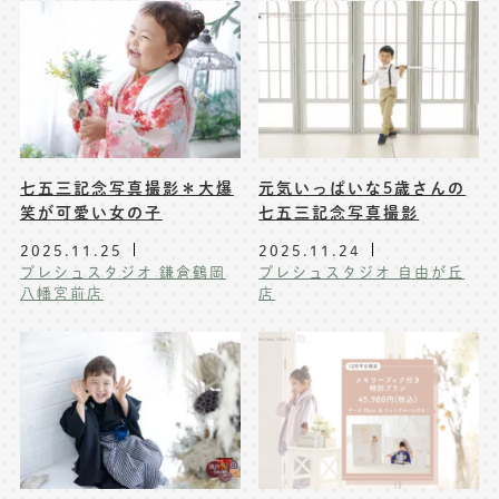
七五三記念写真撮影＊大爆
元気いっぱいな5歳さんの
笑が可愛い女の子
七五三記念写真撮影
2025.11.25
2025.11.24
プレシュスタジオ 鎌倉鶴岡
プレシュスタジオ 自由が丘
八幡宮前店
店