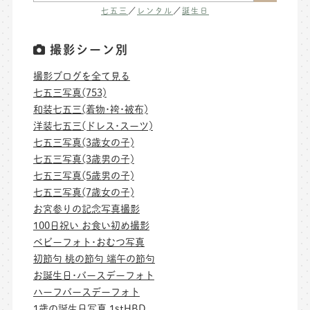
七五三
／
レンタル
／
誕生日
撮影シーン別
撮影ブログを全て見る
七五三写真(753)
和装七五三(着物･袴･被布)
洋装七五三(ドレス･スーツ)
七五三写真(3歳女の子)
七五三写真(3歳男の子)
七五三写真(5歳男の子)
七五三写真(7歳女の子)
お宮参りの記念写真撮影
100日祝い お食い初め撮影
ベビーフォト･おむつ写真
初節句 桃の節句 端午の節句
お誕生日･バースデーフォト
ハーフバースデーフォト
1歳の誕生日写真 1stHBD