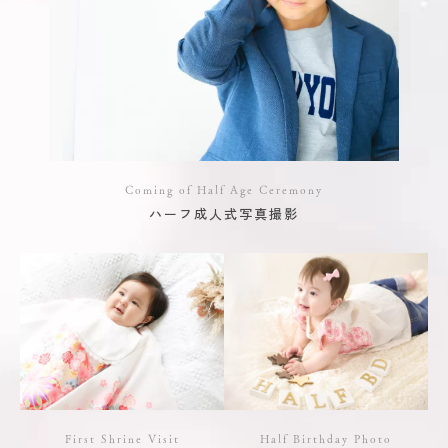
Coming of Half Age Ceremony
ハーフ成人式写真撮影
First Shrine Visit
Half Birthday Photo