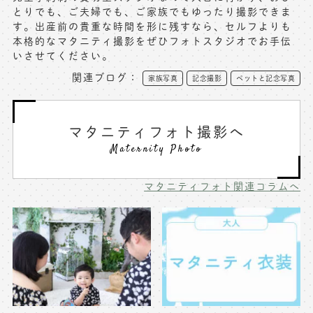
とりでも、ご夫婦でも、ご家族でもゆったり撮影できま
写真商品一覧
ペット写真撮影
す。出産前の貴重な時間を形に残すなら、セルフよりも
本格的な
マタニティ撮影
をぜひフォトスタジオでお手伝
マタニティフォト撮影
お祝いギフトカード
いさせてください。
関連ブログ：
初節句記念写真撮影
家族写真
記念撮影
ペットと記念写真
出張撮影(鎌倉)
フレンド記念撮影
キャンペーン･限定プラン情報
マタニティフォト撮影へ
フォトウェディング
Maternity Photo
無料会員登録
マタニティフォト関連コラムへ
料金シミュレーション
お問い合わせ窓口
店舗情報についてはお手数ですが
各店舗までお問い合わせください
toiawase@precieux-studio.com