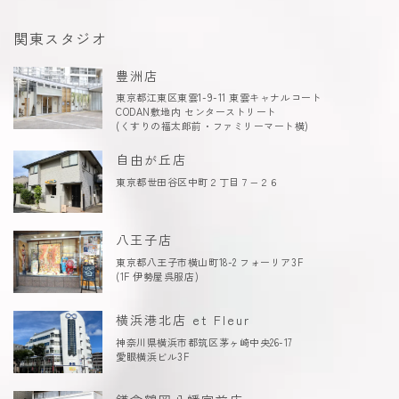
関東スタジオ
豊洲店
東京都江東区東雲1-9-11 東雲キャナルコート
CODAN敷地内 センターストリート
(くすりの福太郎前・ファミリーマート横)
自由が丘店
東京都世田谷区中町２丁目７−２６
八王子店
東京都八王子市横山町18-2 フォーリア3F
(1F 伊勢屋呉服店)
横浜港北店 et Fleur
神奈川県横浜市都筑区茅ヶ崎中央26-17
愛眼横浜ビル3F