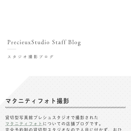
撮影シーン・料金
撮影シーン・料金TOP
スタジオ店舗
七五三(753)写真撮影
撮影のステップ・流れ
関東･東京都近郊
PrecieuxStudio Staff Blog
七五三お参り用着物レンタル
豊洲店
プレシュスタジオが選ばれる理由
お宮参り写真撮影
スタジオ撮影ブログ
自由が丘店
バースデーフォト撮影
レンタル着物･衣装
八王子店
ハーフバースデー撮影
お客様の声
横浜港北店 et Fleur
成人式写真撮影
鎌倉鶴岡八幡宮前店
スタジオブログ
卒業袴･卒業写真撮影
マタニティフォト撮影
入園入学･卒園卒業記念撮影
記念撮影コラム
貸切型写真館プレシュスタジオで撮影された
ハーフ成人式･10歳の祝い記念撮影
マタニティフォト
についての店舗ブログです。
よくある質問
完全予約制の貸切型スタジオなので人目に付かず、おひ
家族写真･記念写真撮影