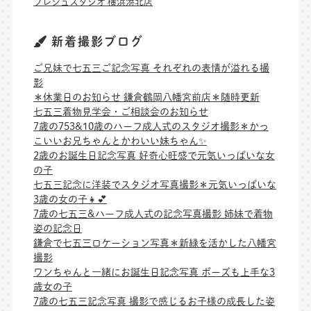
プレシュスタジオ 横浜港北店
新着撮影ブログ
ご兄妹で七五三ご記念写真 それぞれの表情が溢れる撮
影
＊休業日のお知らせ 鎌倉鶴岡八幡宮前店＊随時更新
七五三着物見学会・ご相談会のお知らせ
7歳の753&10歳のハーフ成人式のスタジオ撮影＊かっ
こいいお兄ちゃんとかわいい妹ちゃん✨
2歳のお誕生日記念写真 好奇心旺盛で元気いっぱいな女
の子
七五三記念に洋装でスタジオ写真撮影＊元気いっぱいな
3歳の女の子👧💕
7歳の七五三&ハーフ成人式の記念写真撮影 姉妹で着物
姿の記念日
鎌倉で七五三ロケーション写真＊新緑を活かした八幡宮
撮影
ワンちゃんと一緒にお誕生日記念写真 ポーズも上手な3
歳女の子
7歳の七五三記念写真 撮影で感じるお子様の成長した姿