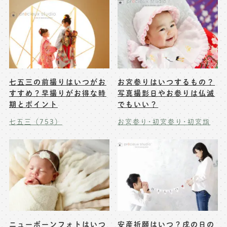
七五三の前撮りはいつがお
お宮参りはいつするもの？
すすめ？早撮りがお得な時
写真撮影日やお参りは仏滅
期とポイント
でもいい？
七五三（753）
お宮参り･初宮参り･初宮詣
ニューボーンフォトはいつ
安産祈願はいつ？戌の日の