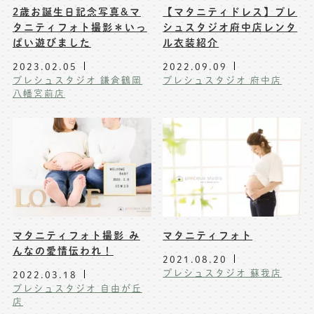
2歳お誕生日記念写真&マ
【マタニティドレス】プレ
※上記アドレスは総合窓口となります
タニティフォト撮影＊いっ
シュスタジオ府中店レンタ
[営業時間] 9:00～17:00
ぱい遊びました
ル衣装紹介
[定休日] 土日祝日
2023.02.05
2022.09.09
プレシュスタジオ 鎌倉鶴岡
プレシュスタジオ 府中店
八幡宮前店
マイページへログインする
無料会員登録はこちら
マタニティフォト撮影 み
マタニティフォト
んなの愛情伝われ！
2021.08.20
プレシュスタジオ 蘇我店
2022.03.18
プレシュスタジオ 自由が丘
店