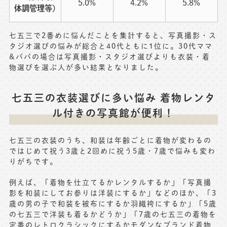
5.0%
4.2%
5.8%
体調管理等)
七五三で2番めに悩んだことを集計すると、写真撮影・ス
タジオ選びの悩みが総合と40代ともに1位に。30代ママ
&パパの場合は写真撮影・スタジオ選びよりも衣装・着
物選びを選ぶ人が多い結果となりました。
七五三の衣装選びに多い悩み 着物レンタ
ル付きの写真館が便利！
七五三の衣装のうち、和装は年齢ごとに着物が変わるの
ではじめて祝う3歳と2回めに祝う5歳・7歳で悩みも変わ
りがちです。
例えば、「着物を仕立てるかレンタルするか」「写真撮
影を和装にしてお参りは洋装にするか」などのほか、「3
歳の男の子で和装を被布にするか羽織袴にするか」「5歳
の七五三で洋装も着るかどうか」「7歳の七五三の着物を
定番のレトロクラシックにするかモダンなブランド着物