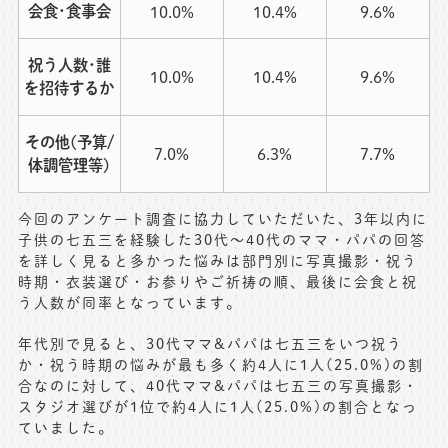
会食･食事会
10.0%
10.4%
9.6%
祝う人数･誰
10.0%
10.4%
9.6%
を招待するか
その他(予算/
7.0%
6.3%
7.7%
体調管理等)
今回のアンケート調査に協力していただいた、3年以内に
子供の七五三を経験した30代～40代のママ・パパの回答
を詳しく見ると多かった悩みは部門別に写真撮影・祝う
時期・衣装選び・お参りやご祈祷の順、最後に会食と祝
う人数が同率となっています。
年代別で見ると、30代ママ&パパは七五三をいつ祝う
か・祝う時期の悩みが最も多く約4人に1人(25.0%)の割
合なのに対して、40代ママ&パパは七五三の写真撮影・
スタジオ選びが1位で約4人に1人(25.0%)の割合となっ
ていました。