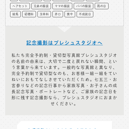
ヘアセット
兄弟の服装
ママの服装
パパの服装
雨の日
絵馬
初穂料
玉串料
赤口
喪中
不成就日
記念撮影はプレシュスタジオへ
私たち完全予約制・貸切型写真館プレシュスタジオ
の名前の由来は、大切で二度と戻れない瞬間、とい
う言葉から来ています。一般的な写真館と異なり、
完全予約制で貸切型なのも、お客様一組一組をてい
ねいにおもてなしさせていただくため。七五三・お
宮参りなどの記念行事から家族写真・お子さんの成
長記念写真・ポートレートなど、ご家族の記念日を
形に残す記念撮影なら、プレシュスタジオにおまか
せください。