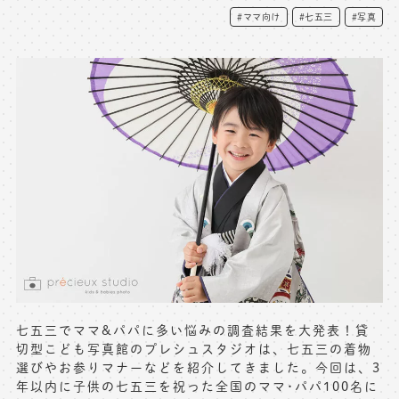
#ママ向け
#七五三
#写真
写真商品一覧
ペット写真撮影
マタニティフォト撮影
お祝いギフトカード
初節句記念写真撮影
出張撮影(鎌倉)
フレンド記念撮影
キャンペーン･限定プラン情報
フォトウェディング
無料会員登録
料金シミュレーション
お問い合わせ窓口
店舗情報についてはお手数ですが
七五三でママ&パパに多い悩みの調査結果を大発表！貸
各店舗までお問い合わせください
切型こども写真館のプレシュスタジオは、七五三の着物
選びやお参りマナーなどを紹介してきました。今回は、3
toiawase@precieux-studio.com
年以内に子供の七五三を祝った全国のママ･パパ100名に