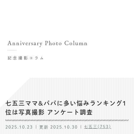
撮影シーン・料金
撮影シーン・料金TOP
スタジオ店舗
七五三(753)写真撮影
撮影のステップ・流れ
関東･東京都近郊
Anniversary Photo Column
七五三お参り用着物レンタル
豊洲店
プレシュスタジオが選ばれる理由
お宮参り写真撮影
記念撮影コラム
自由が丘店
バースデーフォト撮影
レンタル着物･衣装
八王子店
ハーフバースデー撮影
お客様の声
横浜港北店 et Fleur
成人式写真撮影
鎌倉鶴岡八幡宮前店
スタジオブログ
卒業袴･卒業写真撮影
七五三ママ&パパに多い悩みランキング1
位は写真撮影 アンケート調査
入園入学･卒園卒業記念撮影
記念撮影コラム
ハーフ成人式･10歳の祝い記念撮影
七五三(753)
2025.10.23
更新
2025.10.30
よくある質問
家族写真･記念写真撮影