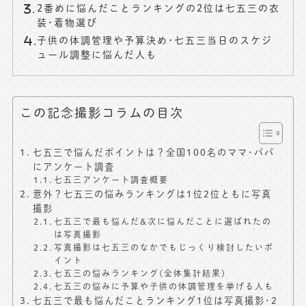
2番めに悩んだことランキングの2位は七五三の衣
装･着物選び
子供の体調管理や予算決め･七五三当日のスケジ
ュール調整に悩んだ人も
この記念撮影コラムの目次
七五三で悩んだポイントは？全国100名のママ･パパ
にアンケート調査
七五三アンケート調査概要
意外？七五三の悩みランキングは1位2位ともに写真
撮影
七五三で最も悩んだ&次に悩んだことに選ばれたの
は写真撮影
写真撮影は七五三のなかでもじっくり検討したいポ
イント
七五三の悩みランキング(全体集計結果)
七五三の悩みに予算や子供の体調管理を挙げる人も
七五三で最も悩んだことランキング1位は写真撮影･2