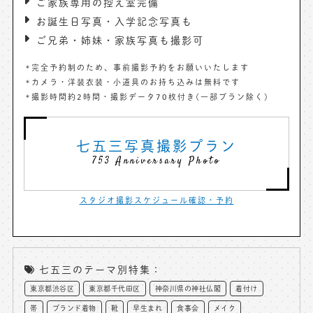
ご家族専用の控え室完備
お誕生日写真・入学記念写真も
ご兄弟・姉妹・家族写真も撮影可
完全予約制のため、事前撮影予約をお願いいたします
カメラ・洋装衣装・小道具のお持ち込みは無料です
撮影時間約2時間・撮影データ70枚付き(一部プラン除く)
七五三写真撮影プラン
753 Anniversary Photo
スタジオ撮影スケジュール確認・予約
七五三のテーマ別特集：
東京都渋谷区
東京都千代田区
神奈川県の神社仏閣
着付け
帯
ブランド着物
靴
早生まれ
食事会
メイク