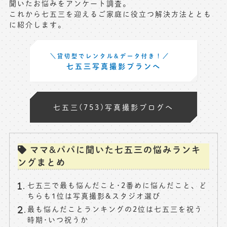
聞いたお悩みをアンケート調査。
※上記アドレスは総合窓口となります
これから七五三を迎えるご家庭に役立つ解決方法ととも
に紹介します。
[営業時間] 9:00～17:00
[定休日] 土日祝日
＼貸切型でレンタル&データ付き！／
七五三写真撮影プランへ
マイページへログインする
無料会員登録はこちら
七五三(753)写真撮影ブログへ
ママ&パパに聞いた七五三の悩みランキ
ングまとめ
七五三で最も悩んだこと･2番めに悩んだこと、ど
ちらも1位は写真撮影&スタジオ選び
最も悩んだことランキングの2位は七五三を祝う
時期･いつ祝うか