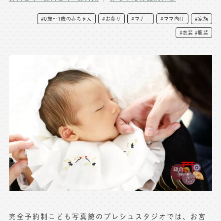
写真商品一覧
ペット写真撮影
#0歳～1歳の赤ちゃん
#お参り
#マナー
#ママ向け
#家族
#衣装 #服装
マタニティフォト撮影
お祝いギフトカード
初節句記念写真撮影
出張撮影(鎌倉)
フレンド記念撮影
キャンペーン･限定プラン情報
フォトウェディング
無料会員登録
料金シミュレーション
お問い合わせ窓口
店舗情報についてはお手数ですが
各店舗までお問い合わせください
toiawase@precieux-studio.com
完全予約制こども写真館のプレシュスタジオでは、お宮