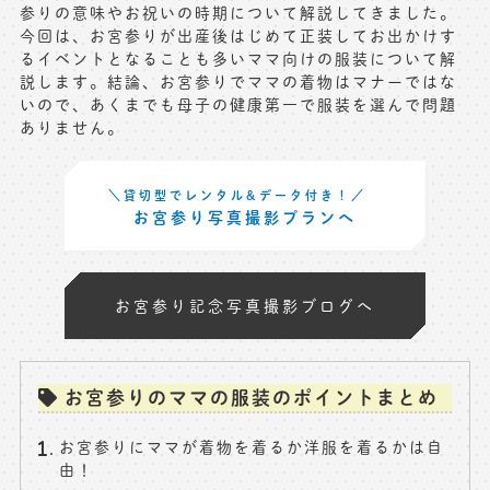
参りの意味やお祝いの時期について解説してきました。
※上記アドレスは総合窓口となります
今回は、お宮参りが出産後はじめて正装してお出かけす
[営業時間] 9:00～17:00
るイベントとなることも多いママ向けの服装について解
[定休日] 土日祝日
説します。結論、お宮参りでママの着物はマナーではな
いので、あくまでも母子の健康第一で服装を選んで問題
ありません。
マイページへログインする
＼貸切型でレンタル&データ付き！／
無料会員登録はこちら
お宮参り写真撮影プランへ
お宮参り記念写真撮影ブログへ
お宮参りのママの服装のポイントまとめ
お宮参りにママが着物を着るか洋服を着るかは自
由！