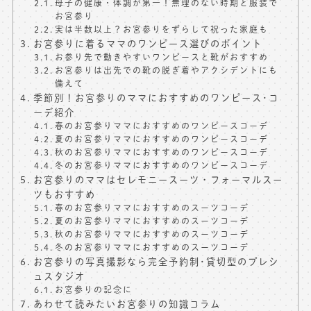
母子の健康・体調が第一！無理のない時期と服装で
お宮参り
実は半数以上？お宮参りをずらして祝った家庭も
お宮参りに着るママのワンピース選びのポイント
お参り先で動きやすいワンピースと靴がおすすめ
お宮参りは出先での靴の脱ぎ着やアクシデントにも
備えて
季節別！お宮参りのママにおすすめのワンピース･コ
ーデ紹介
春のお宮参りママにおすすめのワンピースコーデ
夏のお宮参りママにおすすめのワンピースコーデ
秋のお宮参りママにおすすめのワンピースコーデ
冬のお宮参りママにおすすめのワンピースコーデ
お宮参りのママはセレモニースーツ・フォーマルスー
ツもおすすめ
春のお宮参りママにおすすめのスーツコーデ
夏のお宮参りママにおすすめのスーツコーデ
秋のお宮参りママにおすすめのスーツコーデ
冬のお宮参りママにおすすめのスーツコーデ
お宮参りの写真撮影なら完全予約制･貸切型のプレシ
ュスタジオ
お宮参りの記念に
あわせて読みたいお宮参りの知識コラム