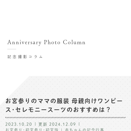
撮影シーン・料金
撮影シーン・料金TOP
スタジオ店舗
七五三(753)写真撮影
撮影のステップ・流れ
関東･東京都近郊
Anniversary Photo Column
七五三お参り用着物レンタル
豊洲店
プレシュスタジオが選ばれる理由
お宮参り写真撮影
記念撮影コラム
自由が丘店
バースデーフォト撮影
レンタル着物･衣装
八王子店
ハーフバースデー撮影
お客様の声
横浜港北店 et Fleur
成人式写真撮影
鎌倉鶴岡八幡宮前店
スタジオブログ
卒業袴･卒業写真撮影
お宮参りのママの服装 母親向けワンピー
ス･セレモニースーツのおすすめは？
入園入学･卒園卒業記念撮影
記念撮影コラム
ハーフ成人式･10歳の祝い記念撮影
2023.10.20
更新
2024.12.09
よくある質問
お宮参り･初宮参り･初宮詣
赤ちゃんの記念行事
家族写真･記念写真撮影